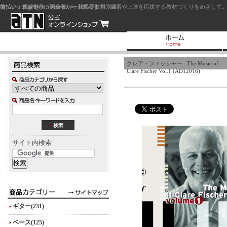
前払い：クレジットカード（一括払い）
後払い：代金引換（現金払い・代引手数料別途）
前払い：PayPay
ジャズを中心に初心者から上級者まで、練習や上達を応援する教材づくりをめざして。
クレア・フィッシャー : The Music of
Clare Fischer Vol.1 (AD12016)
サイト内検索
ギター(231)
ベース(125)