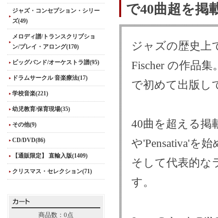
で40曲超を掲
ジャズ・コンセプション・シリー
ズ(49)
メロディ譜/トランスクリプショ
ジャズの歴史上で
ン/プレイ・アロング(170)
ビッグバンド/オーケストラ譜(95)
Fischer の作品
ドラムサークル 音楽療法(17)
で初めて出版し
学校音楽(221)
幼児教育/保育現場(35)
40曲を超える掲載
その他(9)
CD/DVD(86)
や'Pensativa
【通販限定】 直輸入版(1409)
そして代表的な
クリスマス・セレクション(71)
す。
商品数：0点