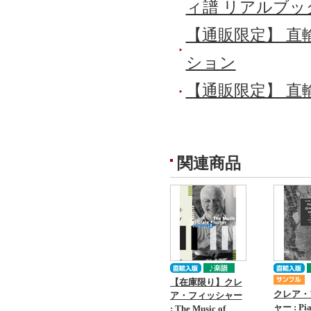
ィ譜 リアルブ
【通販限定】 直
ション
【通販限定】 直
関連商品
【在庫限り】クレ
クレア・
ア・フィッシャー
ャー : Pi
: The Music of