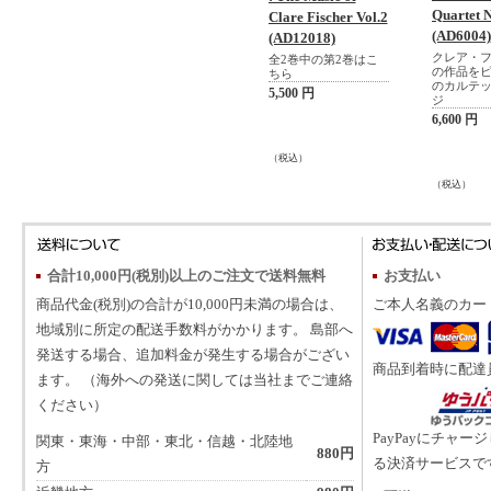
Quartet 
Clare Fischer Vol.2
(AD6004)
(AD12018)
クレア・
全2巻中の第2巻はこ
の作品を
ちら
のカルテ
5,500 円
ジ
6,600 円
（税込）
（税込）
合計10,000円(税別)以上のご注文で送料無料
お支払い
商品代金(税別)の合計が10,000円未満の場合は、
ご本人名義のカー
地域別に所定の配送手数料がかかります。 島部へ
発送する場合、追加料金が発生する場合がござい
商品到着時に配達
ます。 （海外への発送に関しては当社までご連絡
ください）
PayPayにチャー
関東・東海・中部・東北・信越・北陸地
880円
る決済サービスで
方