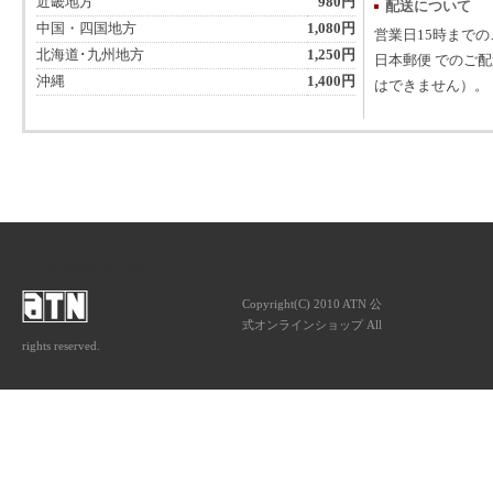
近畿地方
980円
配送について
中国・四国地方
1,080円
営業日15時まで
北海道･九州地方
1,250円
日本郵便 でのご
沖縄
1,400円
はできません）。
ATNは音楽専門の出版社です。
Copyright(C) 2010 ATN 公
式オンラインショップ All
rights reserved.