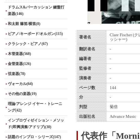
ドラムス&パーカッション 鍵盤打
楽器(146)
和太鼓 篠笛/横笛(8)
ピアノ/キーボード/オルガン(115)
Clare Fischer
著者名
ッシャー)
クラシック・ピアノ(67)
翻訳者名
-
木管楽器(568)
編著者
-
金管楽器(126)
監修者
-
弦楽器(78)
演奏者
-
ヴォーカル(64)
ページ数
144
その他の楽器(19)
分
-
理論/アレンジ イヤー・トレーニ
判型
菊倍
ング(42)
出版社名
Advance Music
インプロヴィゼイション・メソッ
ド(即興演奏/アドリブ)(30)
代表作「Morni
話題のインプロ・シリーズ(147)