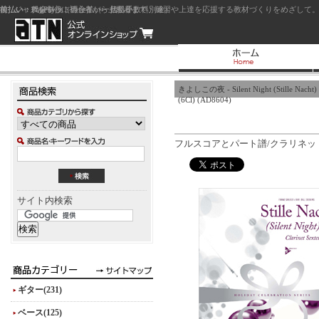
前払い：クレジットカード（一括払い）
後払い：代金引換（現金払い・代引手数料別途）
前払い：PayPay
ジャズを中心に初心者から上級者まで、練習や上達を応援する教材づくりをめざして。
きよしこの夜 - Silent Night (Stille Nacht)
(6Cl) (AD8604)
フルスコアとパート譜/クラリネット
サイト内検索
ギター(231)
ベース(125)