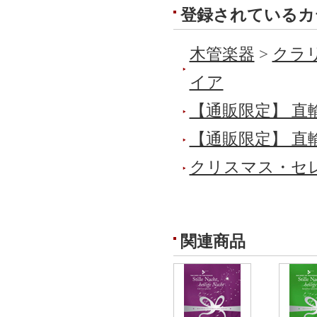
登録されているカ
木管楽器
>
クラリ
イア
【通販限定】 直
【通販限定】 直
クリスマス・セ
関連商品