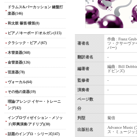
ドラムス&パーカッション 鍵盤打
楽器(146)
和太鼓 篠笛/横笛(8)
ピアノ/キーボード/オルガン(115)
作曲 : Franz Gru
クラシック・ピアノ(67)
著者名
ツ・クサーヴァ
バー)
木管楽器(568)
翻訳者名
-
金管楽器(126)
編曲 : Bill Dobb
編著者
ドビンズ)
弦楽器(78)
監修者
-
ヴォーカル(64)
演奏者
-
その他の楽器(19)
ページ数
理論/アレンジ イヤー・トレーニ
ング(42)
分
インプロヴィゼイション・メソッ
判型
菊倍
ド(即興演奏/アドリブ)(30)
Advance Musi
出版社名
ス・ミュージック
話題のインプロ・シリーズ(147)