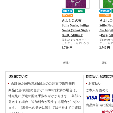
きよしこの夜 -
きよしこの
Stille Nacht, heilige
Stille Nac
Nacht (Silent Night)
Nacht (Si
(4Cl) (AD8421)
(4Sx) (A
同曲のクラリネット・
同曲のサ
カルテット用アレンジ
テット用
3,740 円
3,740 円
（税込）
（税込）
合計10,000円(税別)以上のご注文で送料無料
お支払い
商品代金(税別)の合計が10,000円未満の場合は、
ご本人名義のカー
地域別に所定の配送手数料がかかります。 島部へ
発送する場合、追加料金が発生する場合がござい
商品到着時に配達
ます。 （海外への発送に関しては当社までご連絡