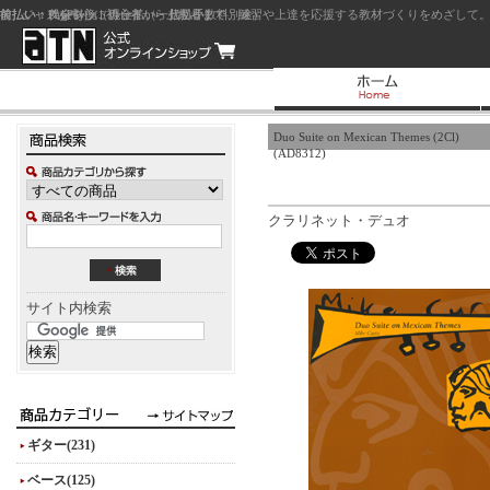
前払い：クレジットカード（一括払い）
後払い：代金引換（現金払い・代引手数料別途）
前払い：PayPay
ジャズを中心に初心者から上級者まで、練習や上達を応援する教材づくりをめざして。
Duo Suite on Mexican Themes (2Cl)
(AD8312)
クラリネット・デュオ
サイト内検索
ギター(231)
ベース(125)