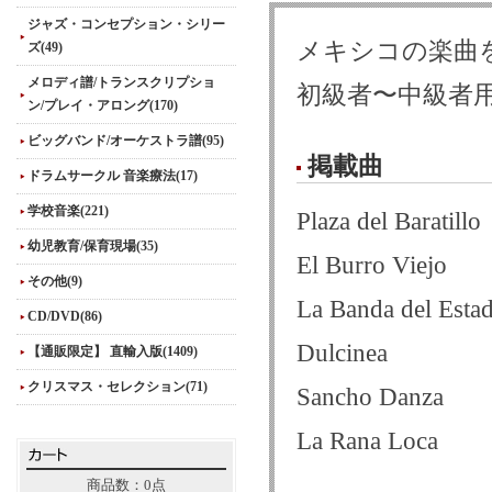
ジャズ・コンセプション・シリー
メキシコの楽曲
ズ(49)
メロディ譜/トランスクリプショ
初級者〜中級者
ン/プレイ・アロング(170)
ビッグバンド/オーケストラ譜(95)
掲載曲
ドラムサークル 音楽療法(17)
学校音楽(221)
Plaza del Baratillo
幼児教育/保育現場(35)
El Burro Viejo
その他(9)
La Banda del Esta
CD/DVD(86)
Dulcinea
【通販限定】 直輸入版(1409)
クリスマス・セレクション(71)
Sancho Danza
La Rana Loca
商品数：0点