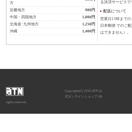
る決済サービスで
方
近畿地方
980円
配送について
中国・四国地方
1,080円
営業日15時まで
北海道･九州地方
1,250円
日本郵便 でのご
沖縄
1,400円
はできません）。
ATNは音楽専門の出版社です。
Copyright(C) 2010 ATN 公
式オンラインショップ All
rights reserved.