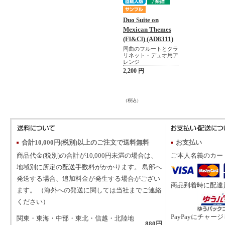
Duo Suite on
Mexican Themes
(Fl&Cl) (AD8311)
同曲のフルートとクラ
リネット・デュオ用ア
レンジ
2,200 円
（税込）
合計10,000円(税別)以上のご注文で送料無料
お支払い
商品代金(税別)の合計が10,000円未満の場合は、
ご本人名義のカー
地域別に所定の配送手数料がかかります。 島部へ
発送する場合、追加料金が発生する場合がござい
商品到着時に配達
ます。 （海外への発送に関しては当社までご連絡
ください）
PayPayにチャー
関東・東海・中部・東北・信越・北陸地
880円