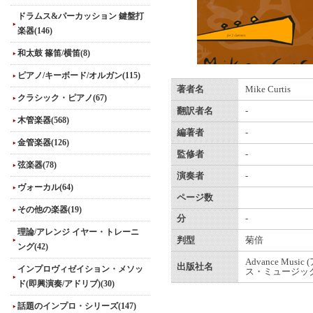
ドラムス&パーカッション 鍵盤打
楽器(146)
和太鼓 篠笛/横笛(8)
ピアノ/キーボード/オルガン(115)
著者名
Mike Curtis
クラシック・ピアノ(67)
翻訳者名
-
木管楽器(568)
編著者
-
金管楽器(126)
監修者
-
弦楽器(78)
演奏者
-
ヴォーカル(64)
ページ数
その他の楽器(19)
分
-
理論/アレンジ イヤー・トレーニ
判型
菊倍
ング(42)
Advance Musi
出版社名
インプロヴィゼイション・メソッ
ス・ミュージック
ド(即興演奏/アドリブ)(30)
話題のインプロ・シリーズ(147)