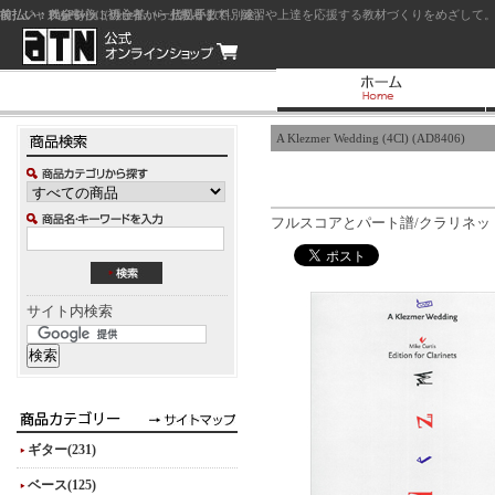
前払い：クレジットカード（一括払い）
後払い：代金引換（現金払い・代引手数料別途）
前払い：PayPay
ジャズを中心に初心者から上級者まで、練習や上達を応援する教材づくりをめざして。
A Klezmer Wedding (4Cl) (AD8406)
フルスコアとパート譜/クラリネッ
サイト内検索
ギター(231)
ベース(125)