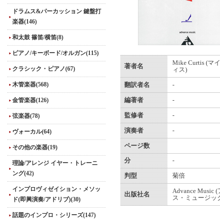
ドラムス&パーカッション 鍵盤打
楽器(146)
和太鼓 篠笛/横笛(8)
ピアノ/キーボード/オルガン(115)
Mike Curtis
著者名
クラシック・ピアノ(67)
ィス)
木管楽器(568)
翻訳者名
-
金管楽器(126)
編著者
-
監修者
-
弦楽器(78)
演奏者
-
ヴォーカル(64)
ページ数
その他の楽器(19)
分
-
理論/アレンジ イヤー・トレーニ
ング(42)
判型
菊倍
インプロヴィゼイション・メソッ
Advance Musi
出版社名
ス・ミュージック
ド(即興演奏/アドリブ)(30)
話題のインプロ・シリーズ(147)