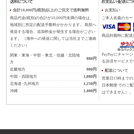
合計10,000円(税別)以上のご注文で送料無料
お支払い
商品代金(税別)の合計が10,000円未満の場合は、
ご本人名義のカー
地域別に所定の配送手数料がかかります。 島部へ
発送する場合、追加料金が発生する場合がござい
商品到着時に配達
ます。 （海外への発送に関しては当社までご連絡
ください）
PayPayにチャー
関東・東海・中部・東北・信越・北陸地
880円
る決済サービスで
方
近畿地方
980円
配送について
中国・四国地方
1,080円
営業日15時まで
北海道･九州地方
1,250円
日本郵便 でのご
沖縄
1,400円
はできません）。