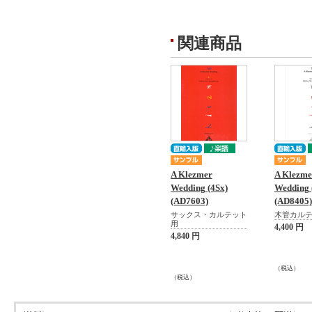
関連商品
A Klezmer
A Klezme
Wedding (4Sx)
Wedding 
(AD7603)
(AD8405)
サックス・カルテット
木管カル
用
4,400 円
4,840 円
（税込）
（税込）