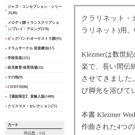
ジャズ・コンセプション・シリー
ズ(49)
クラリネット・
メロディ譜/トランスクリプショ
ラリネット)用
ン/プレイ・アロング(170)
ビッグバンド/オーケストラ譜(95)
ドラムサークル 音楽療法(17)
Klezmerは
学校音楽(221)
楽で、長い間伝
幼児教育/保育現場(35)
させてきました
その他(9)
CD/DVD(86)
び脚光を浴びて
【通販限定】 直輸入版(1409)
クリスマス・セレクション(71)
本書 Klezmer
作曲された4つ
商品数：0点