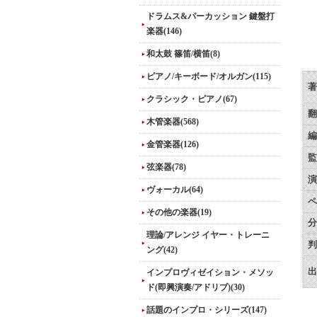
ドラムス&パーカッション 鍵盤打
楽器(146)
和太鼓 篠笛/横笛(8)
ピアノ/キーボード/オルガン(115)
著
クラシック・ピアノ(67)
翻
木管楽器(568)
編
金管楽器(126)
監
弦楽器(78)
演
ヴォーカル(64)
ペ
その他の楽器(19)
分
理論/アレンジ イヤー・トレーニ
判
ング(42)
出
インプロヴィゼイション・メソッ
ド(即興演奏/アドリブ)(30)
話題のインプロ・シリーズ(147)