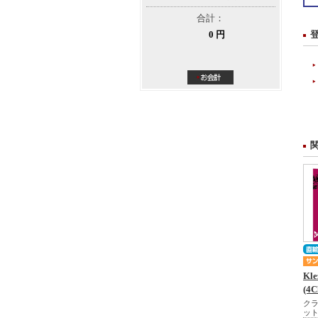
合計：
0 円
Kle
(4C
ク
ッ