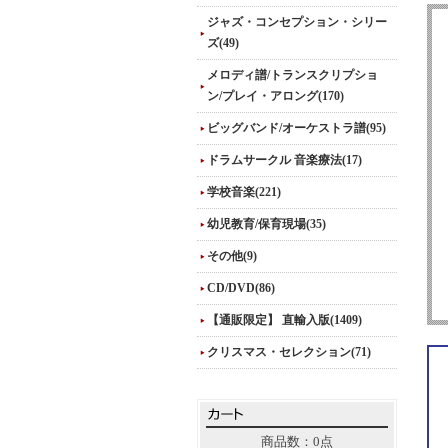
ジャズ・コンセプション・シリー
ズ(49)
メロディ譜/トランスクリプショ
ン/プレイ・アロング(170)
ビッグバンド/オーケストラ譜(95)
ドラムサークル 音楽療法(17)
学校音楽(221)
幼児教育/保育現場(35)
その他(9)
CD/DVD(86)
【通販限定】 直輸入版(1409)
クリスマス・セレクション(71)
商品数：0点