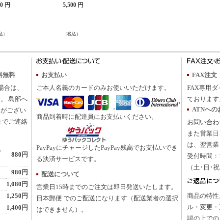
40 円
5,500 円
込）
（税込）
料無料
お支払い
FAX注文
の場合は、
ご本人名義のカードのみお使いいただけます。
FAX専用ダ
。 島部へ
ております
ATNへ
合がござい
商品到着時に配達員にお支払いください。
までご連絡
お問い合わ
また営業日
は、翌営業
PayPayにチャージしたPayPay残高でお支払いでき
地
880円
受付時間：10
る決済サービスです。
（土･日･
980円
配送について
1,080円
営業日15時までのご注文は即日発送いたします。
1,250円
商品の特性
日本郵便 でのご配送になります（配送業者の選択
ル・変更・
1,400円
はできません）。
認の上での