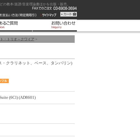
の教本/楽譜/音楽理論書ほかを出版・販売。
ト・トリオ～クワイア
>
ス・クラリネット、ベース、タンバリン)
Suite (6Cl) (AD8601)