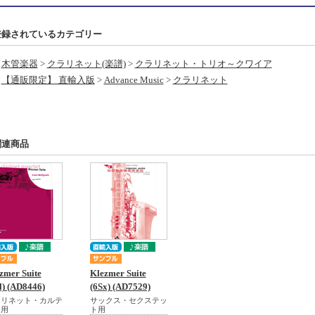
登録されているカテゴリー
木管楽器
>
クラリネット(楽譜)
>
クラリネット・トリオ～クワイア
【通販限定】 直輸入版
>
Advance Music
>
クラリネット
関連商品
zmer Suite
Klezmer Suite
l) (AD8446)
(6Sx) (AD7529)
ラリネット・カルテ
サックス・セクステッ
ト用
ト用