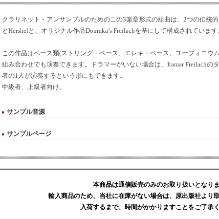
クラリネット・アンサンブルのためのこの3楽章形式の組曲は、2つの伝統的なクレズマ
とHershelと、オリジナル作品Doumka’s Freilachを基にして構成されていま
この作品はベース類(ストリング・ベース、エレキ・ベース、ユーフォニウム)
組み合わせでも演奏できます。ドラマーがいない場合は、Itamar Freilac
者の1人が演奏するという形にもできます。
中級者、上級者向け。
サンプル音源
サンプルページ
本商品は通信販売のみのお取り扱いとなり
輸入商品のため、当社に在庫がない場合は、原出版社より
入荷するまで、時間がかかりますことをご了承