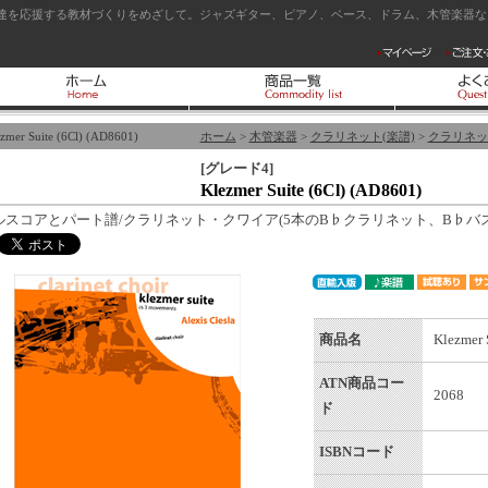
達を応援する教材づくりをめざして。ジャズギター、ピアノ、ベース、ドラム、木管楽器など
zmer Suite (6Cl) (AD8601)
ホーム
>
木管楽器
>
クラリネット(楽譜)
>
クラリネッ
[グレード4]
Klezmer Suite (6Cl) (AD8601)
ルスコアとパート譜/クラリネット・クワイア(5本のB♭クラリネット、B♭バ
商品名
Klezmer 
ATN商品コー
2068
ド
ISBNコード