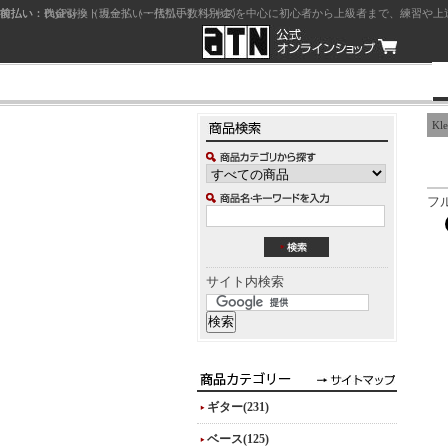
前払い：クレジットカード（一括払い）
後払い：代金引換（現金払い・代引手数料別途）
前払い：PayPay
ジャズを中心に初心者から上級者まで、練習や上
Kle
フ
サイト内検索
ギター(231)
ベース(125)