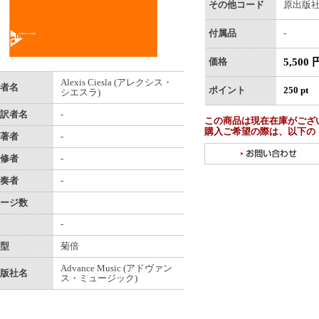
その他コード
原出版社番
付属品
-
5,500 
価格
Alexis Ciesla (アレクシス・
者名
ポイント
250 pt
シエスラ)
訳者名
-
この商品は現在在庫がござ
購入ご希望の際は、以下の
著者
-
修者
-
奏者
-
ージ数
-
型
菊倍
Advance Music (アドヴァン
版社名
ス・ミュージック)