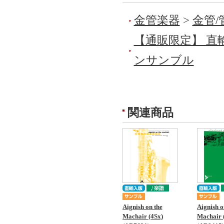
金管楽器
>
金管
【通販限定】 直
ンサンブル
関連商品
Aignish on the
Aignish o
Machair (4Sx)
Machair 