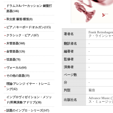
ドラムス&パーカッション 鍵盤打
楽器(146)
和太鼓 篠笛/横笛(8)
ピアノ/キーボード/オルガン(115)
Frank Reinshag
著者名
クラシック・ピアノ(67)
ク・ラインシャー
木管楽器(568)
翻訳者名
-
金管楽器(126)
編著者
-
監修者
-
弦楽器(78)
演奏者
-
ヴォーカル(64)
ページ数
その他の楽器(19)
分
-
理論/アレンジ イヤー・トレーニ
ング(42)
判型
菊倍
インプロヴィゼイション・メソッ
Advance Musi
出版社名
ス・ミュージック
ド(即興演奏/アドリブ)(30)
話題のインプロ・シリーズ(147)