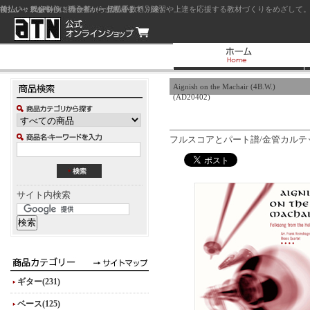
前払い：クレジットカード（一括払い）
後払い：代金引換（現金払い・代引手数料別途）
前払い：PayPay
ジャズを中心に初心者から上級者まで、練習や上達を応援する教材づくりをめざして。
Aignish on the Machair (4B.W.)
(AD20402)
フルスコアとパート譜/金管カルテット
サイト内検索
ギター(231)
ベース(125)