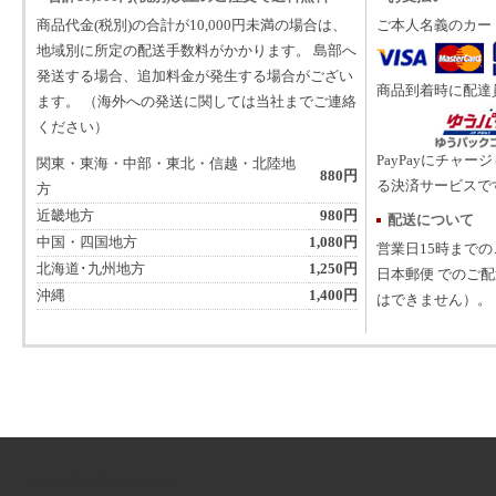
商品代金(税別)の合計が10,000円未満の場合は、
ご本人名義のカー
地域別に所定の配送手数料がかかります。 島部へ
発送する場合、追加料金が発生する場合がござい
商品到着時に配達
ます。 （海外への発送に関しては当社までご連絡
ください）
PayPayにチャー
関東・東海・中部・東北・信越・北陸地
880円
る決済サービスで
方
近畿地方
980円
配送について
中国・四国地方
1,080円
営業日15時まで
北海道･九州地方
1,250円
日本郵便 でのご
沖縄
1,400円
はできません）。
ATNは音楽専門の出版社です。