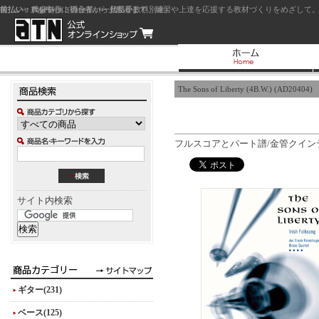
前払い：クレジットカード（一括払い）
後払い：代金引換（現金払い・代引手数料別途）
前払い：PayPay
ジャズを中心に初心者から上級者まで、練習や上達を応援する教材づくりをめざして。
The Sons of Liberty (4B.W.) (AD20404)
フルスコアとパート譜/金管クイン
サイト内検索
ギター(231)
ベース(125)