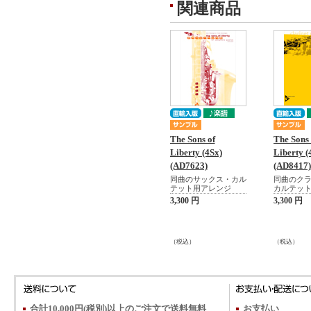
関連商品
The Sons of
The Sons 
Liberty (4Sx)
Liberty (
(AD7623)
(AD8417)
同曲のサックス・カル
同曲のク
テット用アレンジ
カルテッ
3,300 円
3,300 円
（税込）
（税込）
合計10,000円(税別)以上のご注文で送料無料
お支払い