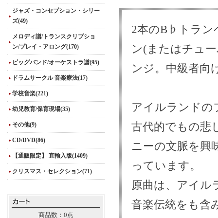
ジャズ・コンセプション・シリー
ズ(49)
2本のB♭トラ
メロディ譜/トランスクリプショ
ン(またはチュ
ン/プレイ・アロング(170)
ビッグバンド/オーケストラ譜(95)
ンジ。中級者向
ドラムサークル 音楽療法(17)
学校音楽(221)
アイルランドの
幼児教育/保育現場(35)
古代的でもの悲
その他(9)
CD/DVD(86)
ニーの文脈を興
【通販限定】 直輸入版(1409)
っています。
クリスマス・セレクション(71)
原曲は、アイル
音楽伝統をも含
商品数：0点