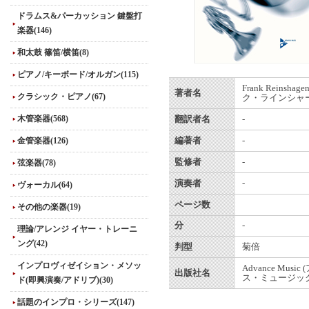
ドラムス&パーカッション 鍵盤打
楽器(146)
和太鼓 篠笛/横笛(8)
ピアノ/キーボード/オルガン(115)
Frank Reinshag
著者名
クラシック・ピアノ(67)
ク・ラインシャー
木管楽器(568)
翻訳者名
-
金管楽器(126)
編著者
-
監修者
-
弦楽器(78)
演奏者
-
ヴォーカル(64)
ページ数
その他の楽器(19)
分
-
理論/アレンジ イヤー・トレーニ
ング(42)
判型
菊倍
インプロヴィゼイション・メソッ
Advance Musi
出版社名
ス・ミュージック
ド(即興演奏/アドリブ)(30)
話題のインプロ・シリーズ(147)