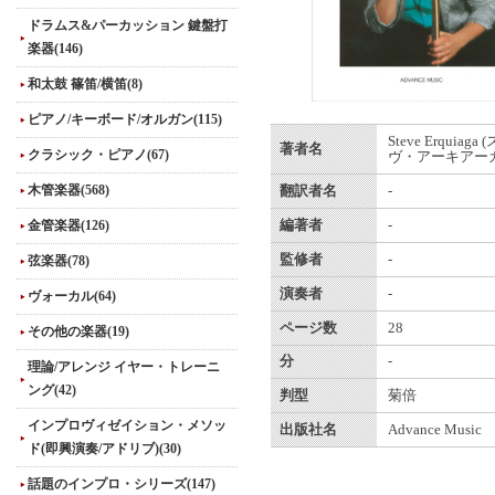
ドラムス&パーカッション 鍵盤打
楽器(146)
和太鼓 篠笛/横笛(8)
ピアノ/キーボード/オルガン(115)
Steve Erquiag
著者名
クラシック・ピアノ(67)
ヴ・アーキアーガ
木管楽器(568)
翻訳者名
-
金管楽器(126)
編著者
-
監修者
-
弦楽器(78)
演奏者
-
ヴォーカル(64)
ページ数
28
その他の楽器(19)
分
-
理論/アレンジ イヤー・トレーニ
ング(42)
判型
菊倍
インプロヴィゼイション・メソッ
出版社名
Advance Music
ド(即興演奏/アドリブ)(30)
話題のインプロ・シリーズ(147)