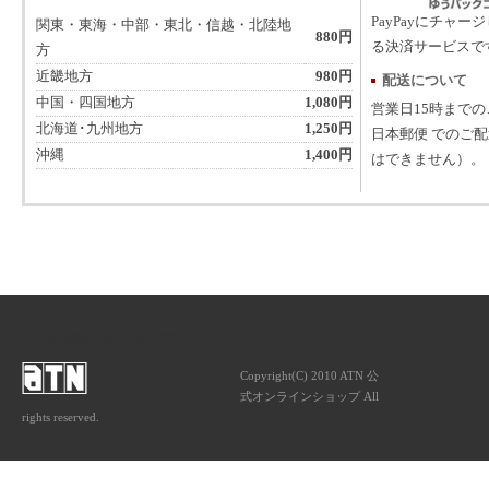
PayPayにチャー
関東・東海・中部・東北・信越・北陸地
880円
る決済サービスで
方
近畿地方
980円
配送について
中国・四国地方
1,080円
営業日15時まで
北海道･九州地方
1,250円
日本郵便 でのご
沖縄
1,400円
はできません）。
ATNは音楽専門の出版社です。
Copyright(C) 2010 ATN 公
式オンラインショップ All
rights reserved.