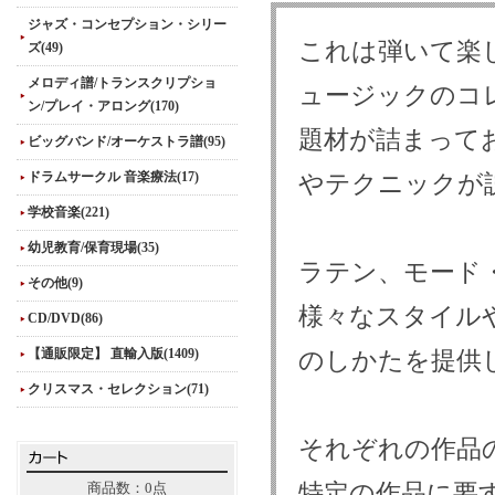
ジャズ・コンセプション・シリー
これは弾いて楽
ズ(49)
メロディ譜/トランスクリプショ
ュージックのコ
ン/プレイ・アロング(170)
題材が詰まって
ビッグバンド/オーケストラ譜(95)
ドラムサークル 音楽療法(17)
やテクニックが
学校音楽(221)
幼児教育/保育現場(35)
ラテン、モード
その他(9)
様々なスタイル
CD/DVD(86)
【通販限定】 直輸入版(1409)
のしかたを提供
クリスマス・セレクション(71)
それぞれの作品
特定の作品に要
商品数：0点