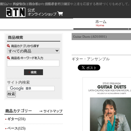
前払い：クレジットカード（一括払い）
後払い：代金引換（現金払い・代引手数料別途）
前払い：PayPay
ジャズを中心に初心者から上級者まで、練習や上達を応援する教材づくりをめざして。
Guitar Duets (AD10001)
ギター・アンサンブル
サイト内検索
ギター(231)
ベース(125)