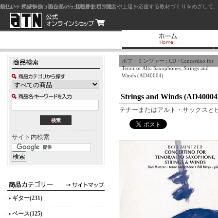
前払い：クレジットカード（一括払い）
後払い：代金引換（現金払い・代引手数料別途）
前払い：PayPay
ジャズを中心に初心者から上級者まで、練習や上達を応援する教材づくりをめざして。
ボブ・ミンツァー : CD / Concertino for
Tenor or Alto Saxophones, Strings and
Winds (AD40004)
Strings and Winds (AD40004
テナーまたはアルト・サックスと
サイト内検索
ギター(231)
ベース(125)