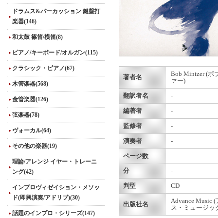
ドラムス&パーカッション 鍵盤打
楽器(146)
和太鼓 篠笛/横笛(8)
ピアノ/キーボード/オルガン(115)
クラシック・ピアノ(67)
Bob Mintzer 
著者名
ァー)
木管楽器(568)
翻訳者名
-
金管楽器(126)
編著者
-
弦楽器(78)
監修者
-
ヴォーカル(64)
演奏者
-
その他の楽器(19)
ページ数
理論/アレンジ イヤー・トレーニ
分
-
ング(42)
判型
CD
インプロヴィゼイション・メソッ
ド(即興演奏/アドリブ)(30)
Advance Musi
出版社名
ス・ミュージック
話題のインプロ・シリーズ(147)