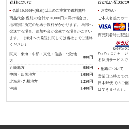
合計10,000円(税別)以上のご注文で送料無料
お支払い
商品代金(税別)の合計が10,000円未満の場合は、
ご本人名義のカー
地域別に所定の配送手数料がかかります。 島部へ
発送する場合、追加料金が発生する場合がござい
商品到着時に配達
ます。 （海外への発送に関しては当社までご連絡
ください）
PayPayにチャー
関東・東海・中部・東北・信越・北陸地
880円
る決済サービスで
方
近畿地方
980円
配送について
中国・四国地方
1,080円
営業日15時まで
北海道･九州地方
1,250円
日本郵便 でのご
沖縄
1,400円
はできません）。