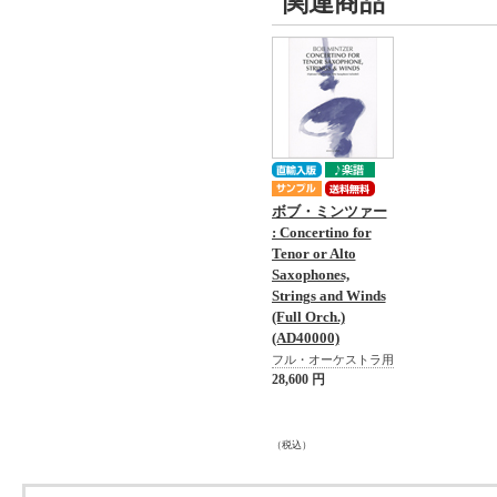
関連商品
ボブ・ミンツァー
: Concertino for
Tenor or Alto
Saxophones,
Strings and Winds
(Full Orch.)
(AD40000)
フル・オーケストラ用
28,600 円
（税込）