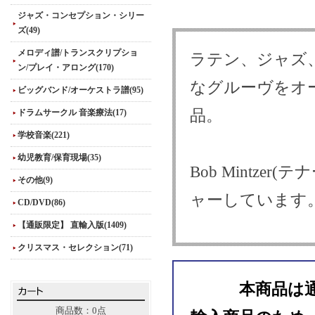
ジャズ・コンセプション・シリー
ズ(49)
メロディ譜/トランスクリプショ
ラテン、ジャズ
ン/プレイ・アロング(170)
なグルーヴをオ
ビッグバンド/オーケストラ譜(95)
品。
ドラムサークル 音楽療法(17)
学校音楽(221)
幼児教育/保育現場(35)
Bob Mintzer
その他(9)
ャーしています
CD/DVD(86)
【通販限定】 直輸入版(1409)
クリスマス・セレクション(71)
本商品は
商品数：0点