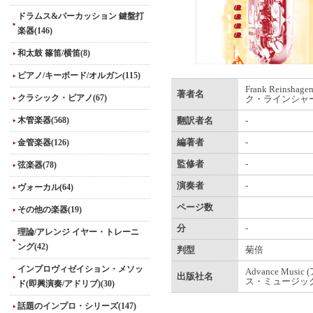
ドラムス&パーカッション 鍵盤打
楽器(146)
和太鼓 篠笛/横笛(8)
ピアノ/キーボード/オルガン(115)
Frank Reinshag
著者名
クラシック・ピアノ(67)
ク・ラインシャー
木管楽器(568)
翻訳者名
-
金管楽器(126)
編著者
-
監修者
-
弦楽器(78)
演奏者
-
ヴォーカル(64)
ページ数
その他の楽器(19)
分
-
理論/アレンジ イヤー・トレーニ
ング(42)
判型
菊倍
インプロヴィゼイション・メソッ
Advance Musi
出版社名
ス・ミュージック
ド(即興演奏/アドリブ)(30)
話題のインプロ・シリーズ(147)