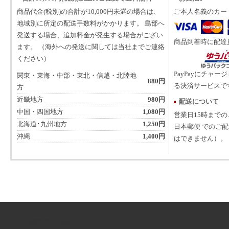
商品代金(税別)の合計が10,000円未満の場合は、
ご本人名義のカー
地域別に所定の配送手数料がかかります。 島部へ
発送する場合、追加料金が発生する場合がござい
商品到着時に配達
ます。 （海外への発送に関しては当社までご連絡
ください）
PayPayにチャー
関東・東海・中部・東北・信越・北陸地
880円
る決済サービスで
方
近畿地方
980円
配送について
中国・四国地方
1,080円
営業日15時まで
北海道･九州地方
1,250円
日本郵便 でのご
沖縄
1,400円
はできません）。
ATNは音楽専門の出版社です。