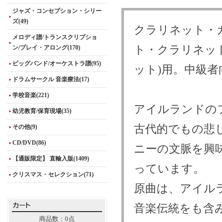
ジャズ・コンセプション・シリー
ズ(49)
クラリネット・カ
メロディ譜/トランスクリプショ
ト・クラリネッ
ン/プレイ・アロング(170)
ビッグバンド/オーケストラ譜(95)
ット)用。中級者
ドラムサークル 音楽療法(17)
学校音楽(221)
アイルランドの
幼児教育/保育現場(35)
古代的でもの悲
その他(9)
CD/DVD(86)
ニーの文脈を興
【通販限定】 直輸入版(1409)
っています。
クリスマス・セレクション(71)
原曲は、アイル
音楽伝統をも含
商品数：0点