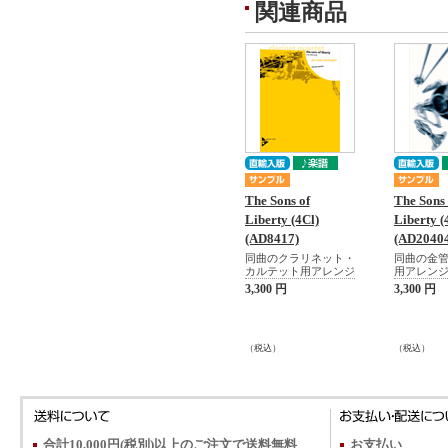
関連商品
The Sons of
The Sons 
Liberty (4Cl)
Liberty (
(AD8417)
(AD20404
同曲のクラリネット・
同曲の金
カルテット用アレンジ
用アレン
3,300 円
3,300 円
（税込）
（税込）
合計10,000円(税別)以上のご注文で送料無料
お支払い