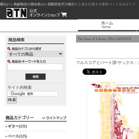
前払い：クレジットカード（一括払い）
後払い：代金引換（現金払い・代引手数料別途）
前払い：PayPay
ジャズを中心に初心者から上級者まで、練習や上達を応援する教材づくりをめざして。
The Sons of Liberty (4Sx) (AD7623)
フルスコアとパート譜/サックス・カル
サイト内検索
ギター(231)
ベース(125)