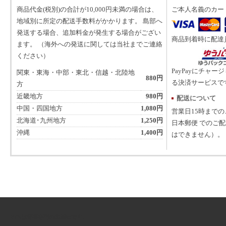
商品代金(税別)の合計が10,000円未満の場合は、
ご本人名義のカー
地域別に所定の配送手数料がかかります。 島部へ
発送する場合、追加料金が発生する場合がござい
商品到着時に配達
ます。 （海外への発送に関しては当社までご連絡
ください）
PayPayにチャー
関東・東海・中部・東北・信越・北陸地
880円
る決済サービスで
方
近畿地方
980円
配送について
中国・四国地方
1,080円
営業日15時まで
北海道･九州地方
1,250円
日本郵便 でのご
沖縄
1,400円
はできません）。
ATNは音楽専門の出版社です。