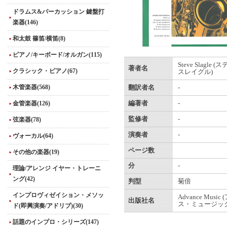
ドラムス&パーカッション 鍵盤打
楽器(146)
和太鼓 篠笛/横笛(8)
ピアノ/キーボード/オルガン(115)
Steve Slagle
著者名
クラシック・ピアノ(67)
スレイグル)
木管楽器(568)
翻訳者名
-
金管楽器(126)
編著者
-
監修者
-
弦楽器(78)
演奏者
-
ヴォーカル(64)
ページ数
その他の楽器(19)
分
-
理論/アレンジ イヤー・トレーニ
ング(42)
判型
菊倍
インプロヴィゼイション・メソッ
Advance Musi
出版社名
ス・ミュージック
ド(即興演奏/アドリブ)(30)
話題のインプロ・シリーズ(147)