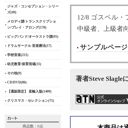
ジャズ・コンセプション・シリー
ズ(49)
12/8 ゴスペル
メロディ譜/トランスクリプショ
中級者、上級者
ン/プレイ・アロング(170)
ビッグバンド/オーケストラ譜(95)
ドラムサークル 音楽療法(17)
サンプルページ
学校音楽(221)
幼児教育/保育現場(35)
その他(9)
著者Steve Slag
CD/DVD(86)
【通販限定】 直輸入版(1409)
クリスマス・セレクション(71)
商品数：0点
本商品は