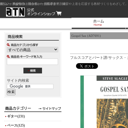
前払い：クレジットカード（一括払い）
後払い：代金引換（現金払い・代引手数料別途）
前払い：PayPay
ジャズを中心に初心者から上級者まで、練習や上達を応援する教材づくりをめざして。
Gospel Sax (AD7691)
フルスコアとパート譜/サックス・カル
サイト内検索
ギター(231)
ベース(125)