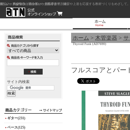
前払い：クレジットカード（一括払い）
後払い：代金引換（現金払い・代引手数料別途）
前払い：PayPay
ジャズを中心に初心者から上級者まで、練習や上達を応援する教材づくりをめざして。
ホーム
>
木管楽器
>
サ
Thyroid Funk (AD7690)
フルスコアとパート譜
サイト内検索
ギター(231)
ベース(125)