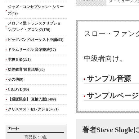
ス・ミュージック
ジャズ・コンセプション・シリー
ズ(49)
メロディ譜/トランスクリプショ
ン/プレイ・アロング(170)
スロー・ファン
ビッグバンド/オーケストラ譜(95)
ドラムサークル 音楽療法(17)
中級者向け。
学校音楽(221)
幼児教育/保育現場(35)
サンプル音源
その他(9)
CD/DVD(86)
サンプルページ
【通販限定】 直輸入版(1409)
クリスマス・セレクション(71)
著者Steve Slag
商品数：0点