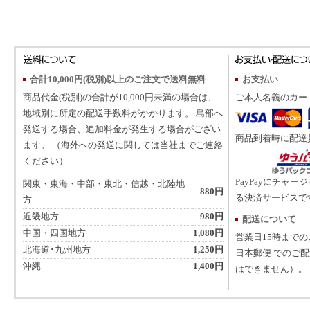
合計10,000円(税別)以上のご注文で送料無料
お支払い
商品代金(税別)の合計が10,000円未満の場合は、
ご本人名義のカー
地域別に所定の配送手数料がかかります。 島部へ
発送する場合、追加料金が発生する場合がござい
商品到着時に配達
ます。 （海外への発送に関しては当社までご連絡
ください）
PayPayにチャー
関東・東海・中部・東北・信越・北陸地
880円
る決済サービスで
方
近畿地方
980円
配送について
中国・四国地方
1,080円
営業日15時まで
北海道･九州地方
1,250円
日本郵便 でのご
沖縄
1,400円
はできません）。