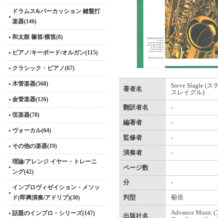
ドラムス&パーカッション 鍵盤打
楽器(146)
和太鼓 篠笛/横笛(8)
ピアノ/キーボード/オルガン(115)
クラシック・ピアノ(67)
木管楽器(568)
Steve Slagle
著者名
スレイグル)
金管楽器(126)
翻訳者名
-
弦楽器(78)
編著者
-
ヴォーカル(64)
監修者
-
その他の楽器(19)
演奏者
-
理論/アレンジ イヤー・トレーニ
ページ数
ング(42)
分
-
インプロヴィゼイション・メソッ
ド(即興演奏/アドリブ)(30)
判型
菊倍
Advance Musi
話題のインプロ・シリーズ(147)
出版社名