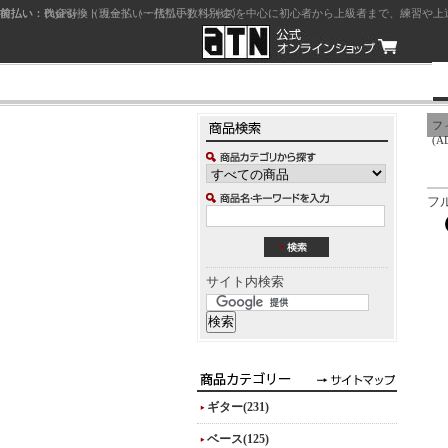
前払い：クレジットカード（一括払い）
後払い：代金引換（現金払い・代引手数料別途）
前払い：PayPay
ジャズを中心に初心者から上級者まで、練習や上
フィ
(A
フ
サイト内検索
ギター(231)
ベース(125)