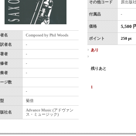
その他コード
原出版社番
付属品
-
5,500 
価格
者名
Composed by Phil Woods
ポイント
250 pt
訳者名
-
あり
著者
-
修者
-
残りあと
奏者
-
ージ数
1
-
型
菊倍
Advance Music (アドヴァン
版社名
ス・ミュージック)