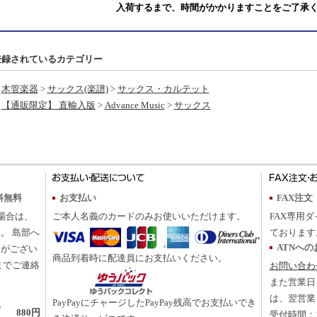
入荷するまで、時間がかかりますことをご了承
登録されているカテゴリー
木管楽器
>
サックス(楽譜)
>
サックス・カルテット
【通販限定】 直輸入版
>
Advance Music
>
サックス
料無料
お支払い
FAX注文
の場合は、
ご本人名義のカードのみお使いいただけます。
FAX専用ダ
。 島部へ
ております
ATNへ
合がござい
商品到着時に配達員にお支払いください。
までご連絡
お問い合わ
また営業日
は、翌営業
PayPayにチャージしたPayPay残高でお支払いでき
地
880円
受付時間：10