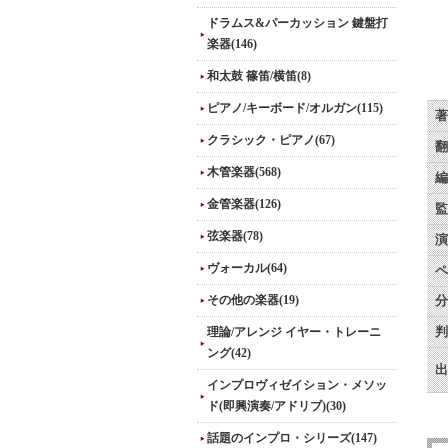
ドラムス&パーカッション 鍵盤打
楽器(146)
和太鼓 篠笛/横笛(8)
ピアノ/キーボード/オルガン(115)
著
クラシック・ピアノ(67)
翻
木管楽器(568)
編
金管楽器(126)
監
弦楽器(78)
演
ヴォーカル(64)
ペ
その他の楽器(19)
分
理論/アレンジ イヤー・トレーニ
判
ング(42)
出
インプロヴィゼイション・メソッ
ド(即興演奏/アドリブ)(30)
話題のインプロ・シリーズ(147)