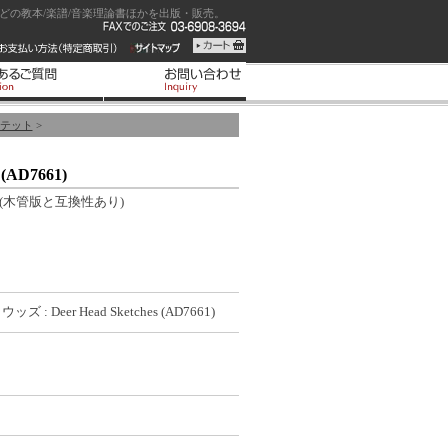
の教本/楽譜/音楽理論書ほかを出版・販売。
テット
>
(AD7661)
ム(木管版と互換性あり)
 : Deer Head Sketches (AD7661)