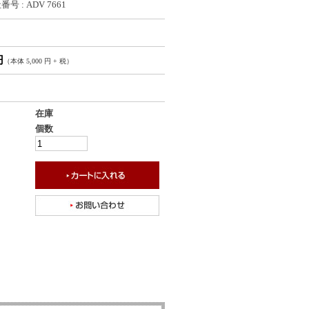
号 : ADV 7661
円
（本体 5,000 円 + 税）
在庫
個数