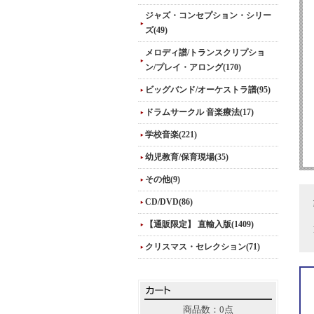
ジャズ・コンセプション・シリー
ズ(49)
メロディ譜/トランスクリプショ
ン/プレイ・アロング(170)
ビッグバンド/オーケストラ譜(95)
ドラムサークル 音楽療法(17)
学校音楽(221)
幼児教育/保育現場(35)
その他(9)
CD/DVD(86)
【通販限定】 直輸入版(1409)
クリスマス・セレクション(71)
商品数：0点