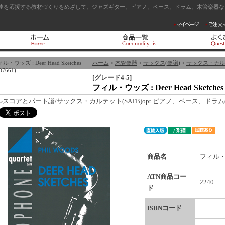
達を応援する教材づくりをめざして。ジャズギター、ピアノ、ベース、ドラム、木管楽器など
ル・ウッズ : Deer Head Sketches
ホーム
>
木管楽器
>
サックス(楽譜)
>
サックス・カル
D7661)
[グレード4-5]
フィル・ウッズ : Deer Head Sketches 
ルスコアとパート譜/サックス・カルテット(SATB)opt.ピアノ、ベース、ドラ
商品名
フィル・ウッズ
ATN商品コー
2240
ド
ISBNコード