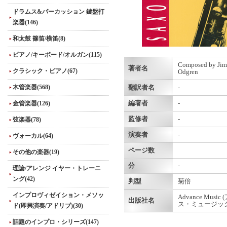
ドラムス&パーカッション 鍵盤打
楽器(146)
和太鼓 篠笛/横笛(8)
ピアノ/キーボード/オルガン(115)
Composed by Jim
著者名
クラシック・ピアノ(67)
Odgren
木管楽器(568)
翻訳者名
-
金管楽器(126)
編著者
-
監修者
-
弦楽器(78)
演奏者
-
ヴォーカル(64)
ページ数
その他の楽器(19)
分
-
理論/アレンジ イヤー・トレーニ
ング(42)
判型
菊倍
インプロヴィゼイション・メソッ
Advance Musi
出版社名
ス・ミュージック
ド(即興演奏/アドリブ)(30)
話題のインプロ・シリーズ(147)