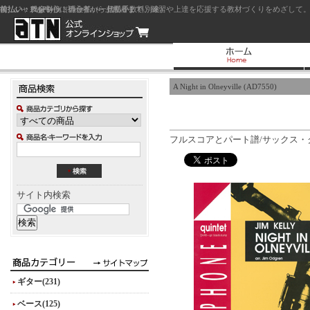
前払い：クレジットカード（一括払い）
後払い：代金引換（現金払い・代引手数料別途）
前払い：PayPay
ジャズを中心に初心者から上級者まで、練習や上達を応援する教材づくりをめざして。
A Night in Olneyville (AD7550)
フルスコアとパート譜/サックス・クイン
サイト内検索
ギター(231)
ベース(125)