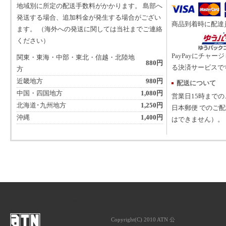
地域別に所定の配送手数料がかかります。 島部へ
発送する場合、追加料金が発生する場合がござい
商品到着時に配達
ます。 （海外への発送に関しては当社までご連絡
ください）
PayPayにチャー
関東・東海・中部・東北・信越・北陸地
880円
る決済サービスで
方
近畿地方
980円
配送について
中国・四国地方
1,080円
営業日15時まで
北海道･九州地方
1,250円
日本郵便 でのご
沖縄
1,400円
はできません）。
ATNは音楽専門の出版社です。
Copyright(C) 2010 ATN 公