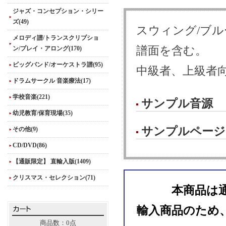
ジャズ・コンセプション・シリー
ズ(49)
スウィング/ブ
メロディ譜/トランスクリプショ
譜面を含む。
ン/プレイ・アロング(170)
ビッグバンド/オーケストラ譜(95)
中級者、上級者
ドラムサークル 音楽療法(17)
学校音楽(221)
サンプル音源
幼児教育/保育現場(35)
サンプルページ
その他(9)
CD/DVD(86)
【通販限定】 直輸入版(1409)
クリスマス・セレクション(71)
本商品は
輸入商品のため
商品数：0点