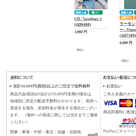
CD / Saxology 1
ラーモン
(AD9408)
ー : Vipe
3,960 円
(AD7509)
6,600 円
（税込）
（税込）
合計10,000円(税別)以上のご注文で送料無料
お支払い
商品代金(税別)の合計が10,000円未満の場合は、
ご本人名義のカー
地域別に所定の配送手数料がかかります。 島部へ
発送する場合、追加料金が発生する場合がござい
商品到着時に配達
ます。 （海外への発送に関しては当社までご連絡
ください）
PayPayにチャー
関東・東海・中部・東北・信越・北陸地
880円