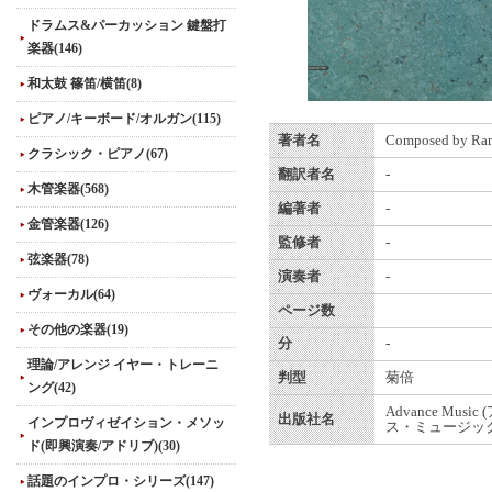
ドラムス&パーカッション 鍵盤打
楽器(146)
和太鼓 篠笛/横笛(8)
ピアノ/キーボード/オルガン(115)
著者名
Composed by Ram
クラシック・ピアノ(67)
翻訳者名
-
木管楽器(568)
編著者
-
金管楽器(126)
監修者
-
弦楽器(78)
演奏者
-
ヴォーカル(64)
ページ数
その他の楽器(19)
分
-
理論/アレンジ イヤー・トレーニ
判型
菊倍
ング(42)
Advance Musi
出版社名
インプロヴィゼイション・メソッ
ス・ミュージック
ド(即興演奏/アドリブ)(30)
話題のインプロ・シリーズ(147)