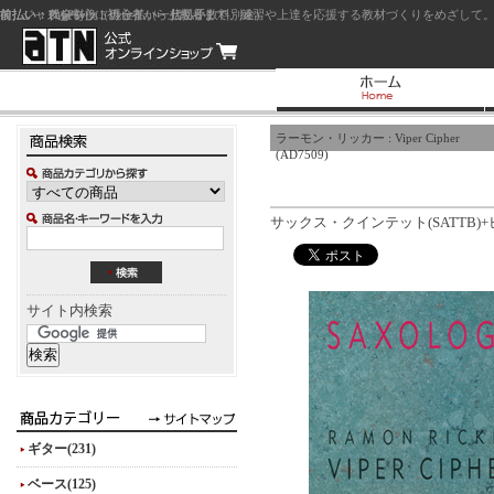
前払い：クレジットカード（一括払い）
後払い：代金引換（現金払い・代引手数料別途）
前払い：PayPay
ジャズを中心に初心者から上級者まで、練習や上達を応援する教材づくりをめざして。
ラーモン・リッカー : Viper Cipher
(AD7509)
サックス・クインテット(SATTB)+
サイト内検索
ギター(231)
ベース(125)