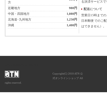
る決済サービスで
方
近畿地方
980円
配送について
中国・四国地方
1,080円
営業日15時まで
北海道･九州地方
1,250円
日本郵便 でのご
沖縄
1,400円
はできません）。
ATNは音楽専門の出版社です。
Copyright(C) 2010 ATN 公
式オンラインショップ All
rights reserved.