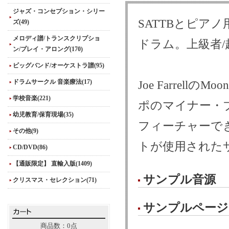
ジャズ・コンセプション・シリー
SATTBとピア
ズ(49)
メロディ譜/トランスクリプショ
ドラム。上級者/
ン/プレイ・アロング(170)
ビッグバンド/オーケストラ譜(95)
ドラムサークル 音楽療法(17)
Joe Farrel
学校音楽(221)
ポのマイナー・
幼児教育/保育現場(35)
フィーチャーで
その他(9)
トが使用された
CD/DVD(86)
【通販限定】 直輸入版(1409)
サンプル音源
クリスマス・セレクション(71)
サンプルページ
商品数：0点