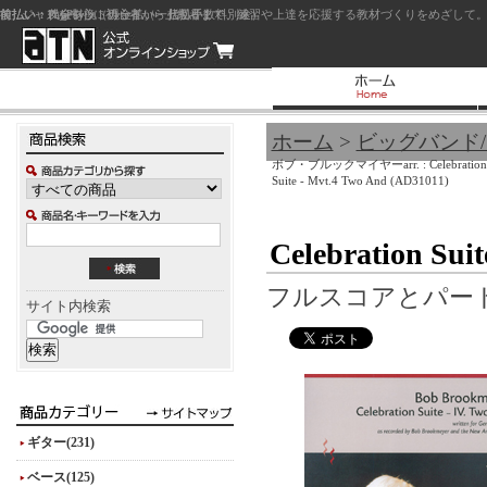
前払い：クレジットカード（一括払い）
後払い：代金引換（現金払い・代引手数料別途）
前払い：PayPay
ジャズを中心に初心者から上級者まで、練習や上達を応援する教材づくりをめざして。
ホーム
>
ビッグバンド
ボブ・ブルックマイヤーarr. : Celebration
Suite - Mvt.4 Two And (AD31011)
Celebration Sui
フルスコアとパー
サイト内検索
ギター(231)
ベース(125)