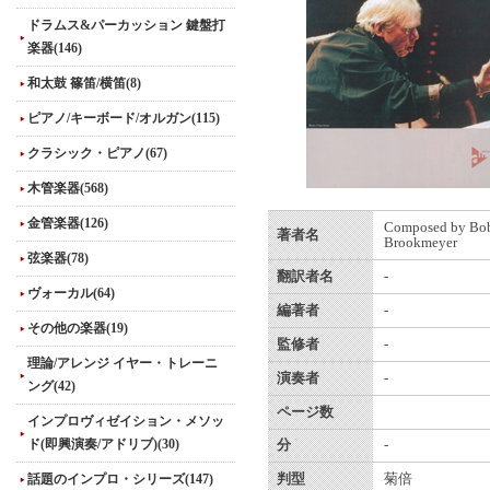
ドラムス&パーカッション 鍵盤打
楽器(146)
和太鼓 篠笛/横笛(8)
ピアノ/キーボード/オルガン(115)
クラシック・ピアノ(67)
木管楽器(568)
金管楽器(126)
Composed by Bo
著者名
Brookmeyer
弦楽器(78)
翻訳者名
-
ヴォーカル(64)
編著者
-
その他の楽器(19)
監修者
-
理論/アレンジ イヤー・トレーニ
演奏者
-
ング(42)
ページ数
インプロヴィゼイション・メソッ
ド(即興演奏/アドリブ)(30)
分
-
話題のインプロ・シリーズ(147)
判型
菊倍