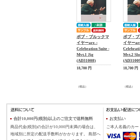
ボブ・ブルックマ
ボブ・ブ
イヤーarr. :
イヤーarr.
Celebration Suite -
Celebrati
Mvt.1 Jig
Mvt.2 Sl
(AD31008)
(AD31009
18,700 円
18,700 円
（税込）
（税込）
合計10,000円(税別)以上のご注文で送料無料
お支払い
商品代金(税別)の合計が10,000円未満の場合は、
ご本人名義のカー
地域別に所定の配送手数料がかかります。 島部へ