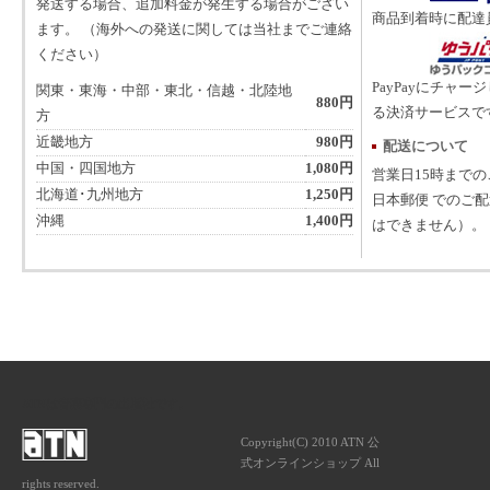
発送する場合、追加料金が発生する場合がござい
商品到着時に配達
ます。 （海外への発送に関しては当社までご連絡
ください）
PayPayにチャー
関東・東海・中部・東北・信越・北陸地
880円
る決済サービスで
方
近畿地方
980円
配送について
中国・四国地方
1,080円
営業日15時まで
北海道･九州地方
1,250円
日本郵便 でのご
沖縄
1,400円
はできません）。
ATNは音楽専門の出版社です。
Copyright(C) 2010 ATN 公
式オンラインショップ All
rights reserved.