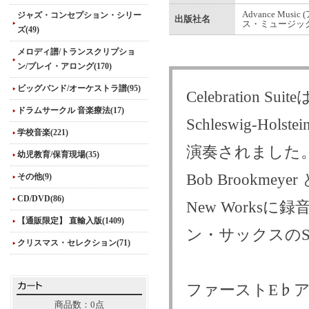
Advance Musi
ジャズ・コンセプション・シリー
出版社名
ス・ミュージック
ズ(49)
メロディ譜/トランスクリプショ
ン/プレイ・アロング(170)
ビッグバンド/オーケストラ譜(95)
Celebration
ドラムサークル 音楽療法(17)
Schleswig-Ho
学校音楽(221)
演奏されました
幼児教育/保育現場(35)
Bob Brookmey
その他(9)
CD/DVD(86)
New Worksに録
【通販限定】 直輸入版(1409)
ン・サックスのSc
クリスマス・セレクション(71)
ファーストE♭
商品数：0点