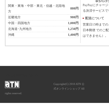
PayPayにチャー
関東・東海・中部・東北・信越・北陸地
880円
る決済サービスで
方
近畿地方
980円
配送について
中国・四国地方
1,080円
営業日15時まで
北海道･九州地方
1,250円
日本郵便 でのご
沖縄
1,400円
はできません）。
ATNは音楽専門の出版社です。
Copyright(C) 2010 ATN 公
式オンラインショップ All
rights reserved.