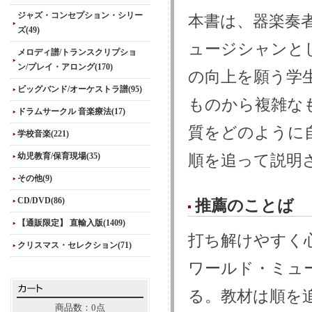
ジャズ・コンセプション・シリー
本書は、器楽奏
ズ(49)
ュージシャンと
メロディ譜/トランスクリプショ
ン/プレイ・アロング(170)
の向上を願う学
ビッグバンド/オーケストラ譜(95)
ものから複雑な
ドラムサークル 音楽療法(17)
質をどのように
学校音楽(221)
幼児教育/保育現場(35)
順を追って説明
その他(9)
CD/DVD(86)
推薦のことば
【通販限定】 直輸入版(1409)
打ち解けやすく心の
クリスマス・セレクション(71)
ワールド・ミュ
る。教材は順を
商品数：0点