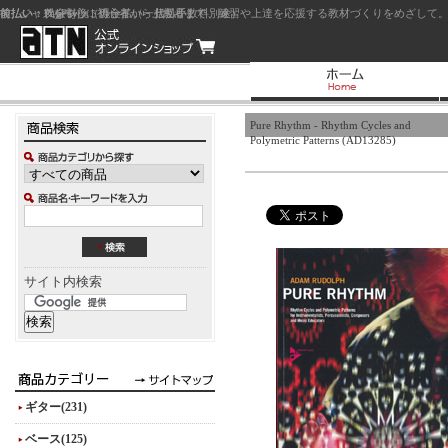
前払い：クレジットカード（一括払い）
後払い：代金引換（現金払い・代引手数料別途）
前払い：PayPay
ジャズを中心に初心者から上級者まで、練習や上達を応援する教材づくりをめざして。
Pure Rhythm - Rhythm Cycles and
Polymetric Patterns (AD13285)
サイト内検索
ギター(231)
ベース(125)