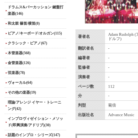
ドラムス&パーカッション 鍵盤打
楽器(146)
和太鼓 篠笛/横笛(8)
ピアノ/キーボード/オルガン(115)
Adam Rudolp
著者名
ドルフ)
クラシック・ピアノ(67)
翻訳者名
-
木管楽器(568)
編著者
-
金管楽器(126)
監修者
-
弦楽器(78)
演奏者
-
ヴォーカル(64)
ページ数
112
その他の楽器(19)
分
-
理論/アレンジ イヤー・トレーニ
判型
菊倍
ング(42)
出版社名
Advance Music
インプロヴィゼイション・メソッ
ド(即興演奏/アドリブ)(30)
話題のインプロ・シリーズ(147)