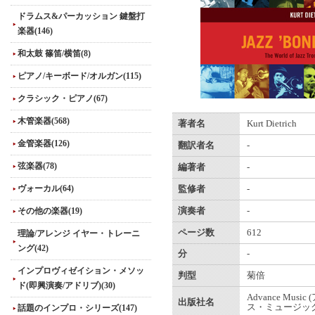
ドラムス&パーカッション 鍵盤打
楽器(146)
和太鼓 篠笛/横笛(8)
ピアノ/キーボード/オルガン(115)
クラシック・ピアノ(67)
木管楽器(568)
著者名
Kurt Dietrich
金管楽器(126)
翻訳者名
-
弦楽器(78)
編著者
-
ヴォーカル(64)
監修者
-
その他の楽器(19)
演奏者
-
ページ数
612
理論/アレンジ イヤー・トレーニ
ング(42)
分
-
インプロヴィゼイション・メソッ
判型
菊倍
ド(即興演奏/アドリブ)(30)
Advance Musi
出版社名
ス・ミュージック
話題のインプロ・シリーズ(147)