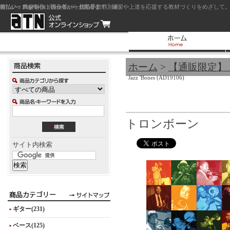
前払い：クレジットカード（一括払い）
後払い：代金引換（現金払い・代引手数料別途）
前払い：PayPay
ジャズを中心に初心者から上級者まで、練習や上達を応援する教材づくりをめざして。
ホーム
>
【通販限定】
Jazz 'Bones (AD19106)
トロンボーン
サイト内検索
ギター(231)
ベース(125)