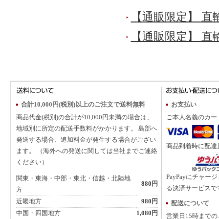
【通販限定】 直
【通販限定】 直
合計10,000円(税別)以上のご注文で送料無料
お支払い
商品代金(税別)の合計が10,000円未満の場合は、
ご本人名義のカー
地域別に所定の配送手数料がかかります。 島部へ
発送する場合、追加料金が発生する場合がござい
商品到着時に配達
ます。 （海外への発送に関しては当社までご連絡
ください）
PayPayにチャー
関東・東海・中部・東北・信越・北陸地
880円
る決済サービスで
方
近畿地方
980円
配送について
中国・四国地方
1,080円
営業日15時まで