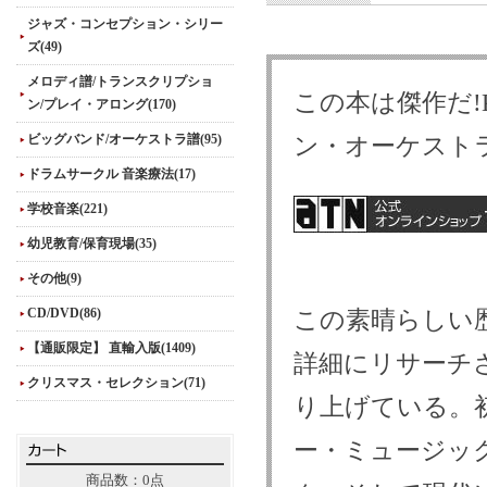
ジャズ・コンセプション・シリー
ズ(49)
メロディ譜/トランスクリプショ
この本は傑作だ!Ku
ン/プレイ・アロング(170)
ビッグバンド/オーケストラ譜(95)
ン・オーケスト
ドラムサークル 音楽療法(17)
学校音楽(221)
幼児教育/保育現場(35)
その他(9)
CD/DVD(86)
この素晴らしい
【通販限定】 直輸入版(1409)
詳細にリサーチ
クリスマス・セレクション(71)
り上げている。
ー・ミュージッ
商品数：0点