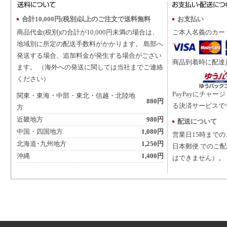
合計10,000円(税別)以上のご注文で送料無料
お支払い
商品代金(税別)の合計が10,000円未満の場合は、
ご本人名義のカー
地域別に所定の配送手数料がかかります。 島部へ
発送する場合、追加料金が発生する場合がござい
商品到着時に配達
ます。 （海外への発送に関しては当社までご連絡
ください）
PayPayにチャー
関東・東海・中部・東北・信越・北陸地
880円
る決済サービスで
方
近畿地方
980円
配送について
中国・四国地方
1,080円
営業日15時まで
北海道･九州地方
1,250円
日本郵便 でのご
沖縄
1,400円
はできません）。