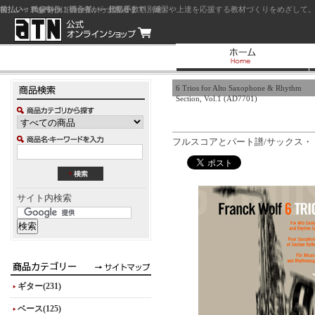
前払い：クレジットカード（一括払い）
後払い：代金引換（現金払い・代引手数料別途）
前払い：PayPay
ジャズを中心に初心者から上級者まで、練習や上達を応援する教材づくりをめざして。
6 Trios for Alto Saxophone & Rhythm
Section, Vol.1 (AD7701)
フルスコアとパート譜/サックス・ト
サイト内検索
ギター(231)
ベース(125)