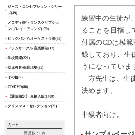
ジャズ・コンセプション・シリー
ズ(49)
練習中の生徒が
メロディ譜/トランスクリプショ
ることを目指し
ン/プレイ・アロング(170)
ビッグバンド/オーケストラ譜(95)
付属のCDは模
ドラムサークル 音楽療法(17)
録しており、生
学校音楽(221)
うになっていま
幼児教育/保育現場(35)
一方先生は、生
その他(9)
CD/DVD(86)
決めます。
【通販限定】 直輸入版(1409)
クリスマス・セレクション(71)
中級者向け。
サンプルページ
商品数：0点