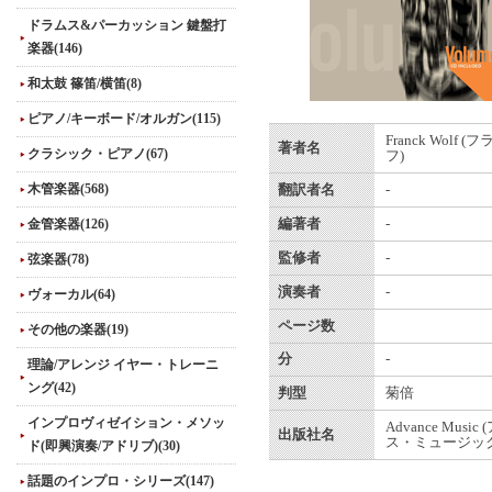
ドラムス&パーカッション 鍵盤打
楽器(146)
和太鼓 篠笛/横笛(8)
ピアノ/キーボード/オルガン(115)
Franck Wolf
著者名
クラシック・ピアノ(67)
フ)
木管楽器(568)
翻訳者名
-
金管楽器(126)
編著者
-
監修者
-
弦楽器(78)
演奏者
-
ヴォーカル(64)
ページ数
その他の楽器(19)
分
-
理論/アレンジ イヤー・トレーニ
ング(42)
判型
菊倍
インプロヴィゼイション・メソッ
Advance Musi
出版社名
ス・ミュージック
ド(即興演奏/アドリブ)(30)
話題のインプロ・シリーズ(147)