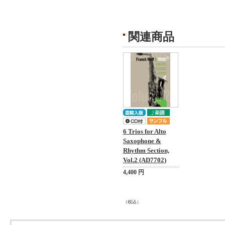
関連商品
6 Trios for Alto
Saxophone &
Rhythm Section,
Vol.2 (AD7702)
4,400 円
（税込）