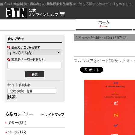
前払い：クレジットカード（一括払い）
後払い：代金引換（現金払い・代引手数料別途）
前払い：PayPay
ジャズを中心に初心者から上級者まで、練習や上達を応援する教材づくりをめざして。
A Klezmer Wedding (4Sx) (AD7603)
フルスコアとパート譜/サックス・カル
サイト内検索
ギター(231)
ベース(125)