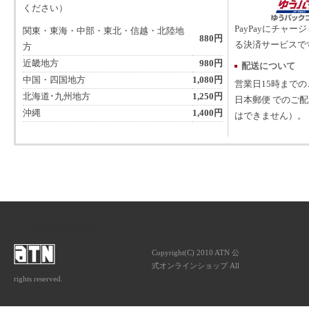
ください）
PayPayにチャー
関東・東海・中部・東北・信越・北陸地
880円
る決済サービスで
方
近畿地方
980円
配送について
中国・四国地方
1,080円
営業日15時まで
北海道･九州地方
1,250円
日本郵便 でのご
沖縄
1,400円
はできません）。
ATNは音楽専門の出版社です。
Copyright(C) 2010 ATN 公
式オンラインショップ All
rights reserved.