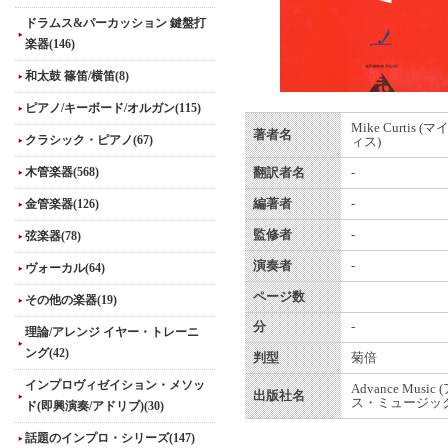
ドラムス&パーカッション 鍵盤打
楽器(146)
和太鼓 篠笛/横笛(8)
ピアノ/キーボード/オルガン(115)
Mike Curtis
著者名
クラシック・ピアノ(67)
ィス)
木管楽器(568)
翻訳者名
-
金管楽器(126)
編著者
-
監修者
-
弦楽器(78)
演奏者
-
ヴォーカル(64)
ページ数
その他の楽器(19)
分
-
理論/アレンジ イヤー・トレーニ
ング(42)
判型
菊倍
インプロヴィゼイション・メソッ
Advance Musi
出版社名
ス・ミュージック
ド(即興演奏/アドリブ)(30)
話題のインプロ・シリーズ(147)