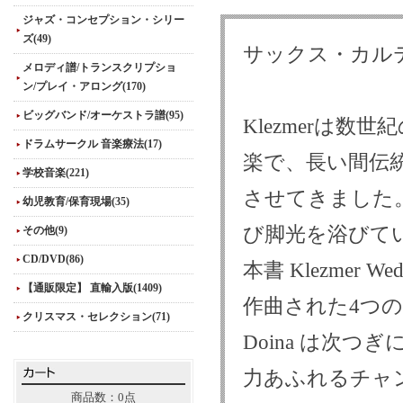
ジャズ・コンセプション・シリー
ズ(49)
サックス・カルテ
メロディ譜/トランスクリプショ
ン/プレイ・アロング(170)
ビッグバンド/オーケストラ譜(95)
Klezmerは
ドラムサークル 音楽療法(17)
楽で、長い間伝
学校音楽(221)
させてきました
幼児教育/保育現場(35)
び脚光を浴びて
その他(9)
CD/DVD(86)
本書 Klezmer
【通販限定】 直輸入版(1409)
作曲された4つ
クリスマス・セレクション(71)
Doina は次
力あふれるチャ
商品数：0点