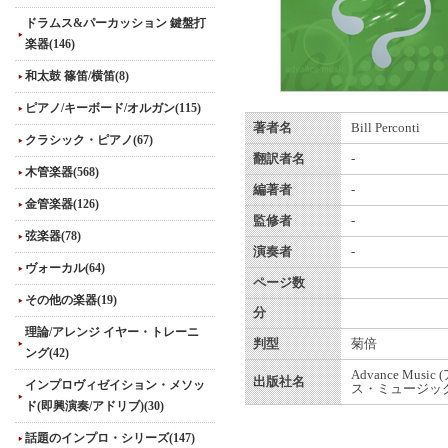
ドラムス&パーカッション 鍵盤打
楽器(146)
和太鼓 篠笛/横笛(8)
ピアノ/キーボード/オルガン(115)
著者名
Bill Perconti
クラシック・ピアノ(67)
翻訳者名
-
木管楽器(568)
編著者
-
金管楽器(126)
監修者
-
弦楽器(78)
演奏者
-
ヴォーカル(64)
ページ数
その他の楽器(19)
分
理論/アレンジ イヤー・トレーニ
判型
菊倍
ング(42)
Advance Musi
出版社名
インプロヴィゼイション・メソッ
ス・ミュージック
ド(即興演奏/アドリブ)(30)
話題のインプロ・シリーズ(147)