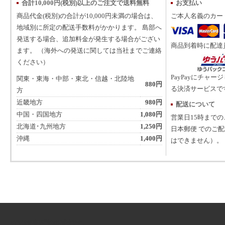
合計10,000円(税別)以上のご注文で送料無料
お支払い
商品代金(税別)の合計が10,000円未満の場合は、
ご本人名義のカー
地域別に所定の配送手数料がかかります。 島部へ
発送する場合、追加料金が発生する場合がござい
商品到着時に配達
ます。 （海外への発送に関しては当社までご連絡
ください）
PayPayにチャー
関東・東海・中部・東北・信越・北陸地
880円
る決済サービスで
方
近畿地方
980円
配送について
中国・四国地方
1,080円
営業日15時まで
北海道･九州地方
1,250円
日本郵便 でのご
沖縄
1,400円
はできません）。
ATNは音楽専門の出版社です。