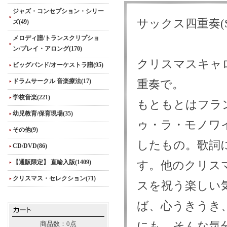
ジャズ・コンセプション・シリー
サックス四重奏(
ズ(49)
メロディ譜/トランスクリプショ
ン/プレイ・アロング(170)
クリスマスキャ
ビッグバンド/オーケストラ譜(95)
ドラムサークル 音楽療法(17)
重奏で。
学校音楽(221)
もともとはフラ
幼児教育/保育現場(35)
ゥ・ラ・モノワイ
その他(9)
したもの。歌詞
CD/DVD(86)
【通販限定】 直輸入版(1409)
す。他のクリス
クリスマス・セレクション(71)
スを祝う楽しい
ば、心うきうき
にも、そんな気
商品数：0点