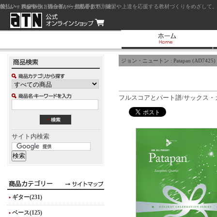
前払い：クレジットカード（一括払い）
後払い：代金引換（現金払い・代引手数料別途）
前払い：PayPay
ジャズを中心に初心者から上級者まで、練習や上達を応援する教材づくりをめざして。
ジョン・ニュートン : Patapan (AD7425)
フルスコアとパート譜/サックス・カル
サイト内検索
ギター(231)
ベース(125)