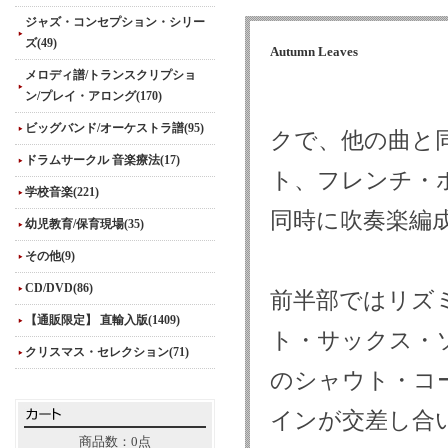
ジャズ・コンセプション・シリー
ズ(49)
Autumn Leaves
メロディ譜/トランスクリプショ
ン/プレイ・アロング(170)
ビッグバンド/オーケストラ譜(95)
クで、他の曲と
ドラムサークル 音楽療法(17)
ト、フレンチ・
学校音楽(221)
同時に吹奏楽編
幼児教育/保育現場(35)
その他(9)
CD/DVD(86)
前半部ではリズ
【通販限定】 直輸入版(1409)
ト・サックス・
クリスマス・セレクション(71)
のシャウト・コ
インが交差し合
商品数：0点