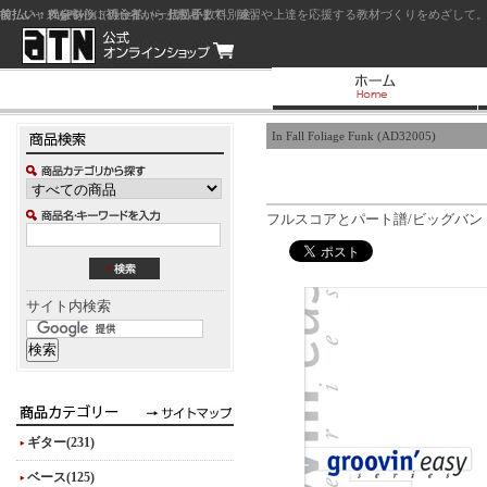
前払い：クレジットカード（一括払い）
後払い：代金引換（現金払い・代引手数料別途）
前払い：PayPay
ジャズを中心に初心者から上級者まで、練習や上達を応援する教材づくりをめざして。
In Fall Foliage Funk (AD32005)
フルスコアとパート譜/ビッグバン
サイト内検索
ギター(231)
ベース(125)