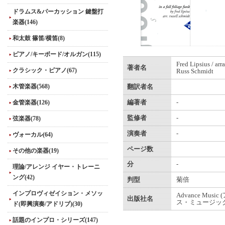
ドラムス&パーカッション 鍵盤打
楽器(146)
和太鼓 篠笛/横笛(8)
ピアノ/キーボード/オルガン(115)
Fred Lipsius / ar
著者名
クラシック・ピアノ(67)
Russ Schmidt
木管楽器(568)
翻訳者名
金管楽器(126)
編著者
-
監修者
-
弦楽器(78)
演奏者
-
ヴォーカル(64)
ページ数
その他の楽器(19)
分
-
理論/アレンジ イヤー・トレーニ
ング(42)
判型
菊倍
インプロヴィゼイション・メソッ
Advance Musi
出版社名
ス・ミュージック
ド(即興演奏/アドリブ)(30)
話題のインプロ・シリーズ(147)