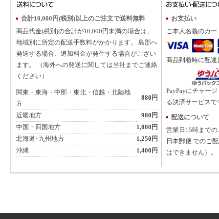
合計10,000円(税別)以上のご注文で送料無料
お支払い
商品代金(税別)の合計が10,000円未満の場合は、
ご本人名義のカー
地域別に所定の配送手数料がかかります。 島部へ
発送する場合、追加料金が発生する場合がござい
商品到着時に配達
ます。 （海外への発送に関しては当社までご連絡
ください）
PayPayにチャー
関東・東海・中部・東北・信越・北陸地
880円
る決済サービスで
方
近畿地方
980円
配送について
中国・四国地方
1,080円
営業日15時まで
北海道･九州地方
1,250円
日本郵便 でのご
沖縄
1,400円
はできません）。