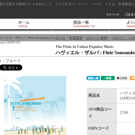
達を応援する教材づくりをめざして。ジャズギター、ピアノ、ベース、ドラム、木管楽器など
ィエル・ザルバ : Flute Soneando (La
ホーム
>
木管楽器
>
フルート(楽譜)
>
フルート・ソロ
uta) (AD8510)
The Flute in Cuban Popular Music
ハヴィエル・ザルバ : Flute Soneando (La
ロ・フルート
ハヴィエル・ザ
商品名
(AD8510
ATN商品コー
2700
ド
ISBNコード