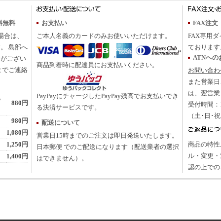
料無料
お支払い
FAX注文
の場合は、
ご本人名義のカードのみお使いいただけます。
FAX専用ダ
。 島部へ
ております
ATNへ
合がござい
商品到着時に配達員にお支払いください。
までご連絡
お問い合わ
また営業日
は、翌営業
PayPayにチャージしたPayPay残高でお支払いでき
地
880円
受付時間：10
る決済サービスです。
（土･日･
980円
配送について
1,080円
営業日15時までのご注文は即日発送いたします。
1,250円
商品の特性
日本郵便 でのご配送になります（配送業者の選択
ル・変更・
1,400円
はできません）。
認の上での