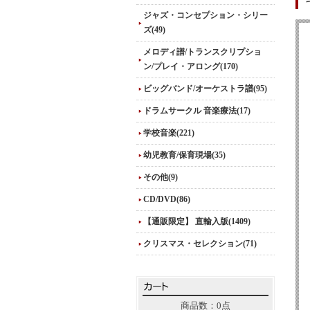
ジャズ・コンセプション・シリー
ズ(49)
メロディ譜/トランスクリプショ
ン/プレイ・アロング(170)
ビッグバンド/オーケストラ譜(95)
ドラムサークル 音楽療法(17)
学校音楽(221)
幼児教育/保育現場(35)
その他(9)
CD/DVD(86)
【通販限定】 直輸入版(1409)
クリスマス・セレクション(71)
商品数：0点