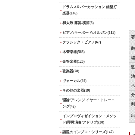
ドラムス&パーカッション 鍵盤打
楽器(146)
和太鼓 篠笛/横笛(8)
ピアノ/キーボード/オルガン(115)
著
クラシック・ピアノ(67)
翻
木管楽器(568)
編
金管楽器(126)
監
弦楽器(78)
演
ヴォーカル(64)
ペ
その他の楽器(19)
分
理論/アレンジ イヤー・トレーニ
判
ング(42)
出
インプロヴィゼイション・メソッ
ド(即興演奏/アドリブ)(30)
話題のインプロ・シリーズ(147)