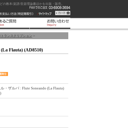
の教本/楽譜/音楽理論書ほかを出版・販売。
/トランスクリプション
>
 Flauta) (AD8510)
ルバ : Flute Soneando (La Flauta)
)