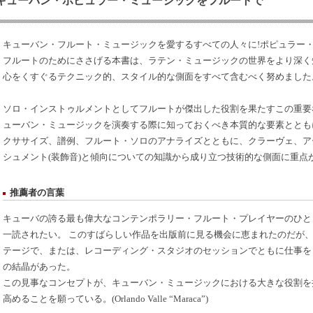
キューバン・ポピュラー・ミュージックをフルートで
キューバン・フルート・ミュージックを愛するすべての人々に!ポピュラー
フルートのためにささげる本書は、ラテン・ミュージックの世界をより深く
心をくすぐるテクニック的、スタイル的な側面をすべて含むべく努めました
ソロ・インストゥルメントとしてフルートが傑出した役割を果たすこの重要
ューバン・ミュージックを演奏する際に知っておくべき本質的な要素ととも
クササイズ、譜例、フルート・ソロのアナライズとともに、クラーヴェ、ア
シュメント(装飾音)と傾向についての知識から成り立つ技術的な側面に重点
推薦者の言葉
キューバの誇る最も偉大なコンテンポラリー・フルート・プレイヤーのひと
一読されたい。 このすばらしい作品を出版前に見る機会に恵まれたのだが
テージで、または、レコーディング・スタジオのセッションでともに仕事を
の結晶があった。
この見事なコンセプトが、キューバン・ミュージックにおける大きな役割を
高めることを願っている。(Orlando Valle “Maraca”)