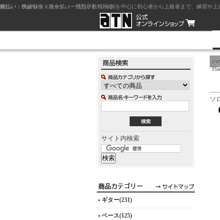
前払い：クレジットカード（一括払い）
後払い：代金引換（現金払い・代引手数料別途）
前払い：PayPay
ジャズを中心に初心者から上級者まで、練習や上
ハヴ
Fla
ソ
サイト内検索
ギター(231)
ベース(125)