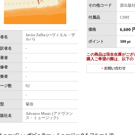
その他コード
原出版社番
付属品
CD付
6,600 
価格
Javier Zalba (ハヴィエル・ザ
者名
ルバ)
ポイント
300 pt
訳者名
-
この商品は現在在庫がござ
著者
-
購入ご希望の際は、以下の
修者
-
奏者
-
ージ数
92
-
型
菊倍
Advance Music (アドヴァン
版社名
ス・ミュージック)