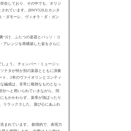
が存在しており、その中でも、オリジ
います。(BWV528,I) カンタ
ボエ・ダモーレ、ヴィオラ・ダ・ガン
裏づけ、ふたつの楽器とバッソ・コ
・アレンジを再構築した姿をさらに
しょう。 チェンバー・ミュージッ
・ソナタが何か別の楽器とともに演奏
ート、2本のヴァイオリンとコンティ
式な編成は、非常に複雑なものとなっ
部分へと用いられていきながら、同
さにもかかわらず、楽章が強ばったり
、リラックスした、遊び心にあふれ
含まれています。 叙情的で、表現力