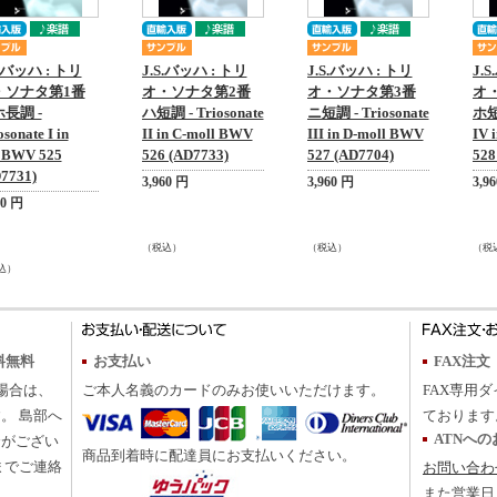
S.バッハ : トリ
J.S.バッハ : トリ
J.S.バッハ : トリ
J.
・ソナタ第1番
オ・ソナタ第2番
オ・ソナタ第3番
オ
長調 -
ハ短調 - Triosonate
ニ短調 - Triosonate
ホ短調
osonate I in
II in C-moll BWV
III in D-moll BWV
IV 
BWV 525
526 (AD7733)
527 (AD7704)
528
7731)
3,960 円
3,960 円
3,9
60 円
（税込）
（税込）
（税
込）
料無料
お支払い
FAX注文
の場合は、
ご本人名義のカードのみお使いいただけます。
FAX専用ダ
。 島部へ
ております
ATNへ
合がござい
商品到着時に配達員にお支払いください。
までご連絡
お問い合わ
また営業日