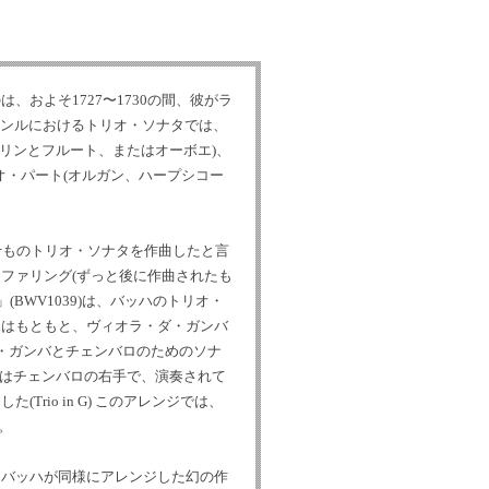
は、およそ1727〜1730の間、彼がラ
クのジャンルにおけるトリオ・ソナタでは、
オリンとフルート、またはオーボエ)、
オ・パート(オルガン、ハープシコー
に幾十ものトリオ・ソナタを作曲したと言
ファリング(ずっと後に作曲されたも
BWV1039)は、バッハのトリオ・
ハはもともと、ヴィオラ・ダ・ガンバ
ダ・ガンバとチェンバロのためのソナ
トはチェンバロの右手で、演奏されて
rio in G) このアレンジでは、
。
かは、バッハが同様にアレンジした幻の作