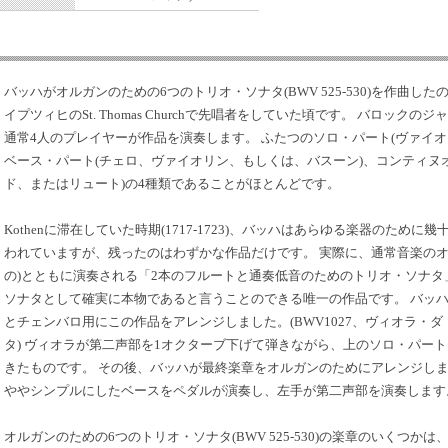
バッハがオルガンのための6つのトリオ・ソナタ(BWV 525-530)を作曲したの
イプツィヒのSt. Thomas Churchで先唱者をしていた頃です。 バロッ
通常4人のプレイヤーが作品を演奏します。 ふたつのソロ・パート(ヴァイ
ベース・パート(チェロ、ヴァイオリン、もしくは、バスーン)、コンティヌ
ド、またはリュート)の4種類であることがほとんどです。
Kothenに滞在していた時期(1717-1723)、バッハはあらゆる楽器のため
われていますが、残ったのはわずかな作品だけです。 実際に、通常音楽のオ
の)とともに演奏される「2本のフルートと通奏低音のためのトリオ・ソナタ」(
ソナタとして確実に本物であると言うことのできる唯一の作品です。 バッ
とチェンバロ用にこの作品をアレンジしました。(BWV1027、ヴィオラ・
タ) ヴィオラが第二声部を1オクターブ下げて弾きながら、上のソロ・パー
きたものです。 その後、バッハが最終楽章をオルガンのためにアレンジしました(T
ややシンプルにしたベースをペダルが演奏し、左手が第二声部を演奏します
オルガンのための6つのトリオ・ソナタ(BWV 525-530)の楽章のいくつ