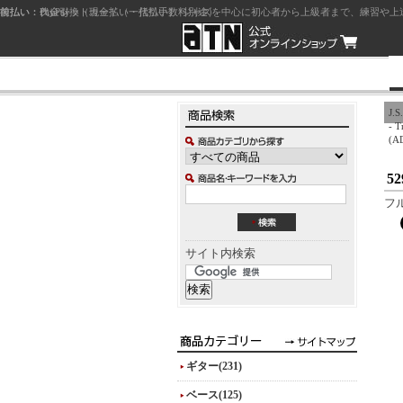
前払い：クレジットカード（一括払い）
後払い：代金引換（現金払い・代引手数料別途）
前払い：PayPay
ジャズを中心に初心者から上級者まで、練習や上
J
- T
(A
52
フル
サイト内検索
ギター(231)
ベース(125)