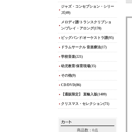
ジャズ・コンセプション・シリー
ズ(49)
メロディ譜/トランスクリプショ
ン/プレイ・アロング(170)
ビッグバンド/オーケストラ譜(95)
ドラムサークル 音楽療法(17)
学校音楽(221)
幼児教育/保育現場(35)
その他(9)
CD/DVD(86)
【通販限定】 直輸入版(1409)
クリスマス・セレクション(71)
商品数：0点