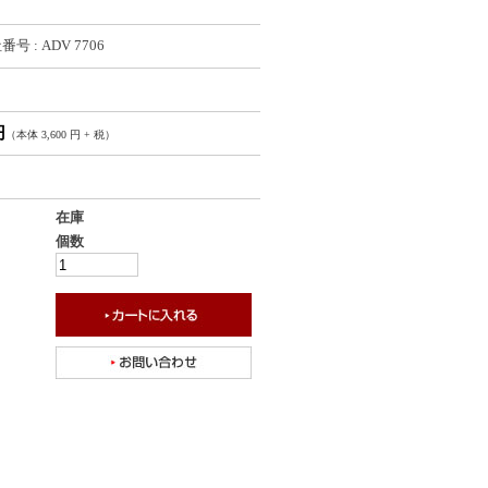
号 : ADV 7706
円
（本体 3,600 円 + 税）
在庫
個数