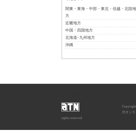
関東・東海・中部・東北・信越・北陸
方
近畿地方
中国・四国地方
北海道･九州地方
沖縄
ATNは音楽専門の出版社です。
Copyrigh
式オンライ
rights reserved.