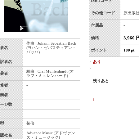
ISBNコード
その他コード
原出版社番
付属品
-
3,960 
価格
作曲 : Johann Sebastian Bach
者名
(ヨハン・ゼバスティアン・
ポイント
180 pt
バッハ)
訳者名
-
あり
編曲 : Olaf Muhlenhardt (オ
著者
ラフ・ミュレンハード)
残りあと
修者
-
奏者
-
1
ージ数
-
型
菊倍
Advance Music (アドヴァン
版社名
ス・ミュージック)