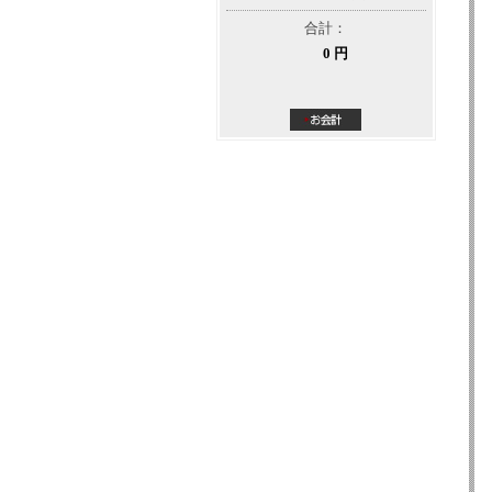
合計：
0 円