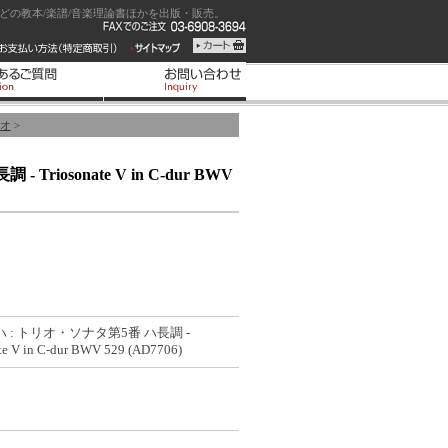
の教本/楽譜/音楽理論書ほかを出版・販売。
オ
>
Triosonate V in C-dur BWV
ッハ : トリオ・ソナタ第5番 ハ長調 -
te V in C-dur BWV 529 (AD7706)