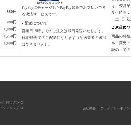
は、翌営業
PayPayにチャージしたPayPay残高でお支払いでき
地
880円
受付時間：10
る決済サービスです。
（土･日･
980円
配送について
1,080円
営業日15時までのご注文は即日発送いたします。
1,250円
商品の特性
日本郵便 でのご配送になります（配送業者の選択
ル・変更・
1,400円
はできません）。
認の上での
t(C) 2010 ATN 公
ンショップ All
会社概要
プライバシーポリシ