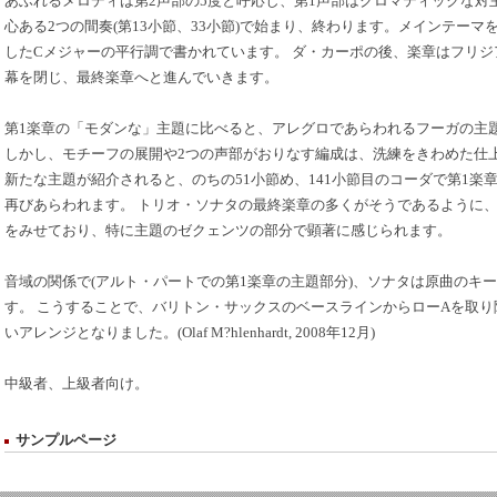
あふれるメロディは第2声部の5度と呼応し、第1声部はクロマティックな対
心ある2つの間奏(第13小節、33小節)で始まり、終わります。メインテー
したCメジャーの平行調で書かれています。 ダ・カーポの後、楽章はフリジアン
幕を閉じ、最終楽章へと進んでいきます。
第1楽章の「モダンな」主題に比べると、アレグロであらわれるフーガの主
しかし、モチーフの展開や2つの声部がおりなす編成は、洗練をきわめた仕上
新たな主題が紹介されると、のちの51小節め、141小節目のコーダで第1楽
再びあらわれます。 トリオ・ソナタの最終楽章の多くがそうであるように
をみせており、特に主題のゼクェンツの部分で顕著に感じられます。
音域の関係で(アルト・パートでの第1楽章の主題部分)、ソナタは原曲のキ
す。 こうすることで、バリトン・サックスのベースラインからローAを取
いアレンジとなりました。(Olaf M?hlenhardt, 2008年12月)
中級者、上級者向け。
サンプルページ