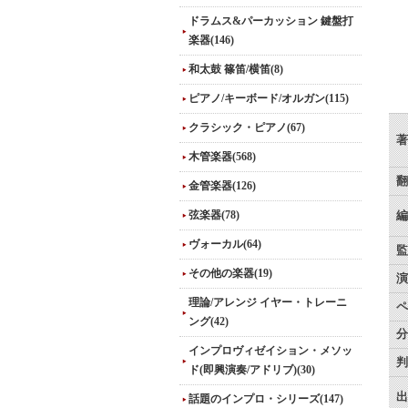
ドラムス&パーカッション 鍵盤打
楽器(146)
和太鼓 篠笛/横笛(8)
ピアノ/キーボード/オルガン(115)
クラシック・ピアノ(67)
著
木管楽器(568)
翻
金管楽器(126)
弦楽器(78)
編
ヴォーカル(64)
監
その他の楽器(19)
演
理論/アレンジ イヤー・トレーニ
ペ
ング(42)
分
インプロヴィゼイション・メソッ
判
ド(即興演奏/アドリブ)(30)
出
話題のインプロ・シリーズ(147)