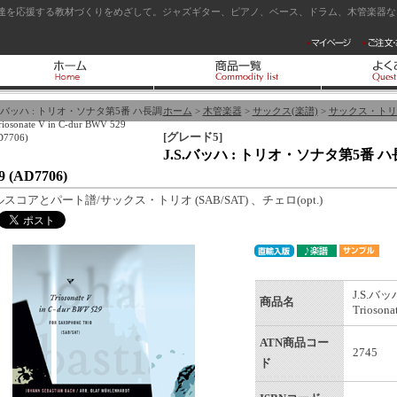
達を応援する教材づくりをめざして。ジャズギター、ピアノ、ベース、ドラム、木管楽器など
.S.バッハ : トリオ・ソナタ第5番 ハ長調
ホーム
>
木管楽器
>
サックス(楽譜)
>
サックス・トリ
riosonate V in C-dur BWV 529
[グレード5]
D7706)
J.S.バッハ : トリオ・ソナタ第5番 ハ長調 - 
9 (AD7706)
スコアとパート譜/サックス・トリオ (SAB/SAT) 、チェロ(opt.)
J.S.バ
商品名
Triosona
ATN商品コー
2745
ド