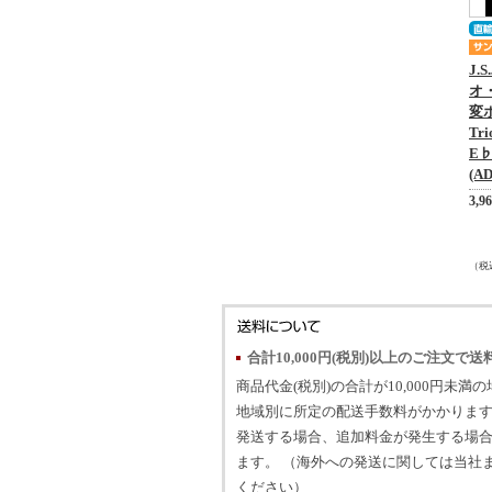
J.
オ
変ホ
Tri
E♭
(AD
3,9
（税
合計10,000円(税別)以上のご注文で送
商品代金(税別)の合計が10,000円未満
地域別に所定の配送手数料がかかります
発送する場合、追加料金が発生する場
ます。 （海外への発送に関しては当社
ください）