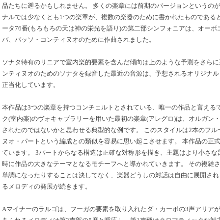
品たちに遡るかもしれません。 多くの楽章には前期のバージョンというの
ナルでは少なくとも1つの楽章が、複数の楽器のために書かれたものであるとされて
ータ76番(もろもろの天は神の栄光を語り)の第二部シンフォニアは、オー
バ、バッソ・コンティヌオのために作曲されました。
ソナタ特有のリニアで室内楽的要素を含んだ傾向は上のような予測をさらに
ンティヌオのためのソナタを録音した最近の音源は、予想されるオリジナル
正当化しています。
本作品は3つの楽章を持つコンチェルトとされている、唯一の作品と言えるで
ク(室内楽)のヴォキャブラリーを用いた最初の楽章(アレグロ)は、オルガン
されたのではないかと思わせる典型的な例です。 このスタイルは2本のフル
ヌオ・パートという編成との類似を容易に思い起こさせます。 本作品の正
ています。 3パートからなる構造は正確な対称形を描き、主題はより小さな
時に作品の大きなテーマとなるモチーフへと導かれていきます。 その複雑
単調になったりすることは決してなく、楽器どうしの対話は自由に展開され
るメロディの発展が続きます。
Aマイナーのラルゴは、フーガの要素を取り入れたダ・カーポの3声アリアが