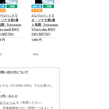
S.バッハ : トリ
J.S.バッハ : トリ
・ソナタ第4番
オ・ソナタ第6番
 - Triosonate
ト長調 - Triosonate
in e-moll BWV
VI in G-dur BWV
 (AD7705)
530 (AD7707)
60 円
3,960 円
込）
（税込）
イヤル（03-6908-3694）でもお受けし
。
のお問い合わせ
せフォーム
をご利用ください。
、営業時間外でのご質問につきまして