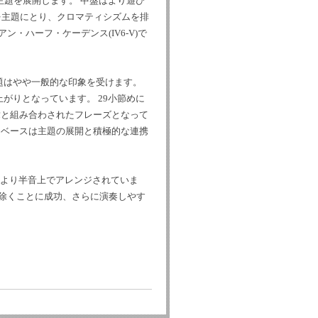
主題を展開します。 中盤はより遊び
マを主題にとり、クロマティシズムを排
・ハーフ・ケーデンス(IV6-V)で
題はやや一般的な印象を受けます。
がりとなっています。 29小節めに
章と組み合わされたフレーズとなって
、ベースは主題の展開と積極的な連携
ーより半音上でアレンジされていま
り除くことに成功、さらに演奏しやす