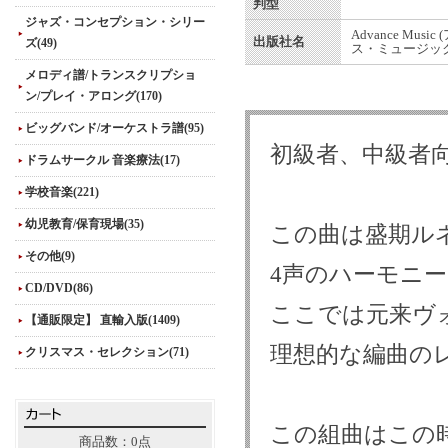
判型
ジャズ・コンセプション・シリー
Advance Musi
出版社名
ズ(49)
ス・ミュージック
メロディ譜/トランスクリプショ
ン/プレイ・アロング(170)
ビッグバンド/オーケストラ譜(95)
初級者、中級者
ドラムサークル 音楽療法(17)
学校音楽(221)
幼児教育/保育現場(35)
この曲は盛期ルネ
その他(9)
4声のハーモニ
CD/DVD(86)
ここでは元来ヴ
【通販限定】 直輸入版(1409)
理想的な編曲の
クリスマス・セレクション(71)
この組曲はこの時代最高
商品数：0点