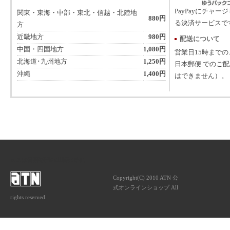
PayPayにチャー
関東・東海・中部・東北・信越・北陸地
880円
る決済サービスで
方
近畿地方
980円
配送について
中国・四国地方
1,080円
営業日15時まで
北海道･九州地方
1,250円
日本郵便 でのご
沖縄
1,400円
はできません）。
ATNは音楽専門の出版社です。
Copyright(C) 2010 ATN 公
式オンラインショップ All
rights reserved.