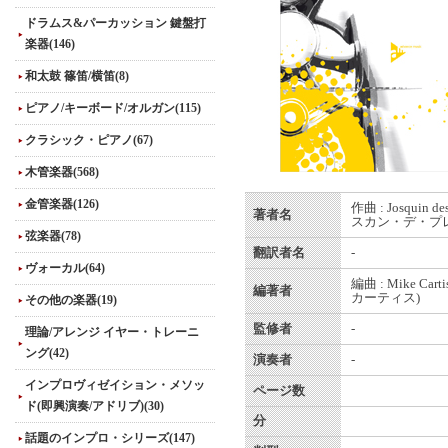
ドラムス&パーカッション 鍵盤打
楽器(146)
和太鼓 篠笛/横笛(8)
ピアノ/キーボード/オルガン(115)
クラシック・ピアノ(67)
木管楽器(568)
金管楽器(126)
作曲 : Josquin de
著者名
スカン・デ・プレ
弦楽器(78)
翻訳者名
-
ヴォーカル(64)
編曲 : Mike Car
編著者
カーティス)
その他の楽器(19)
監修者
-
理論/アレンジ イヤー・トレーニ
ング(42)
演奏者
-
インプロヴィゼイション・メソッ
ページ数
ド(即興演奏/アドリブ)(30)
分
話題のインプロ・シリーズ(147)