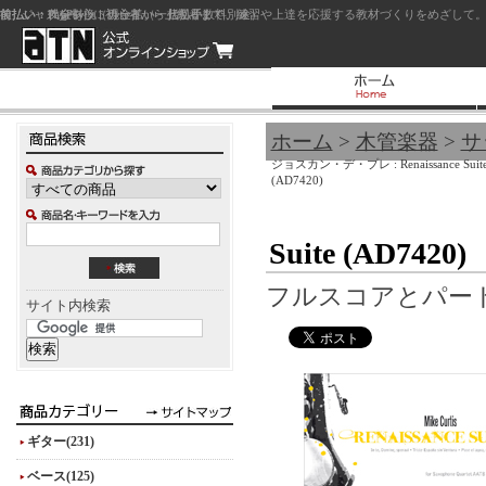
前払い：クレジットカード（一括払い）
後払い：代金引換（現金払い・代引手数料別途）
前払い：PayPay
ジャズを中心に初心者から上級者まで、練習や上達を応援する教材づくりをめざして。
ホーム
>
木管楽器
>
サ
ジョスカン・デ・プレ : Renaissance Suit
(AD7420)
Suite (AD7420)
フルスコアとパー
サイト内検索
ギター(231)
ベース(125)