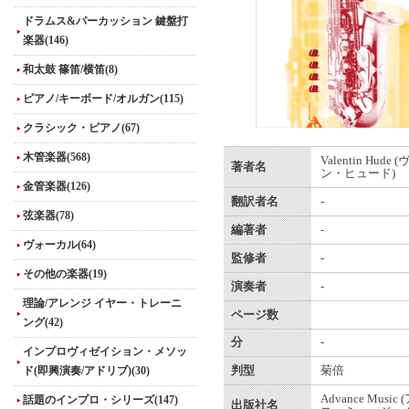
ドラムス&パーカッション 鍵盤打
楽器(146)
和太鼓 篠笛/横笛(8)
ピアノ/キーボード/オルガン(115)
クラシック・ピアノ(67)
木管楽器(568)
Valentin Hud
著者名
ン・ヒュード)
金管楽器(126)
翻訳者名
-
弦楽器(78)
編著者
-
ヴォーカル(64)
監修者
-
その他の楽器(19)
演奏者
-
理論/アレンジ イヤー・トレーニ
ページ数
ング(42)
分
-
インプロヴィゼイション・メソッ
ド(即興演奏/アドリブ)(30)
判型
菊倍
Advance Musi
話題のインプロ・シリーズ(147)
出版社名