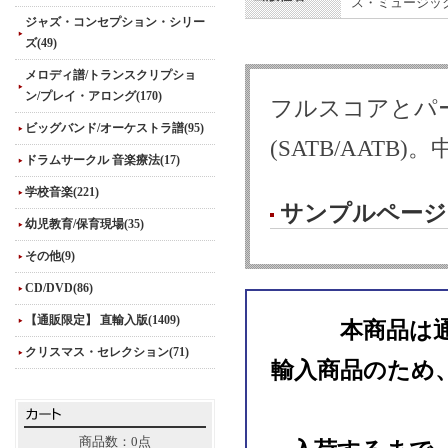
ス・ミュージック
ジャズ・コンセプション・シリー
ズ(49)
メロディ譜/トランスクリプショ
ン/プレイ・アロング(170)
フルスコアとパ
ビッグバンド/オーケストラ譜(95)
(SATB/AATB
ドラムサークル 音楽療法(17)
学校音楽(221)
サンプルページ
幼児教育/保育現場(35)
その他(9)
CD/DVD(86)
【通販限定】 直輸入版(1409)
本商品は
クリスマス・セレクション(71)
輸入商品のため
商品数：0点