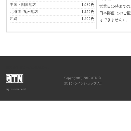
中国・四国地方
1,080円
営業日15時まで
北海道･九州地方
1,250円
日本郵便 でのご
沖縄
1,400円
はできません）。
ATNは音楽専門の出版社です。
Copyright(C) 2010 ATN 公
式オンラインショップ All
rights reserved.