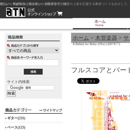
前払い：クレジットカード（一括払い）
後払い：代金引換（現金払い・代引手数料別途）
前払い：PayPay
ジャズを中心に初心者から上級者まで、練習や上達を応援する教材づくりをめざして。
ホーム
>
木管楽器
>
サ
A Ballad for Ruby (4Sx) (AD7677)
フルスコアとパート譜
サイト内検索
ギター(231)
ベース(125)