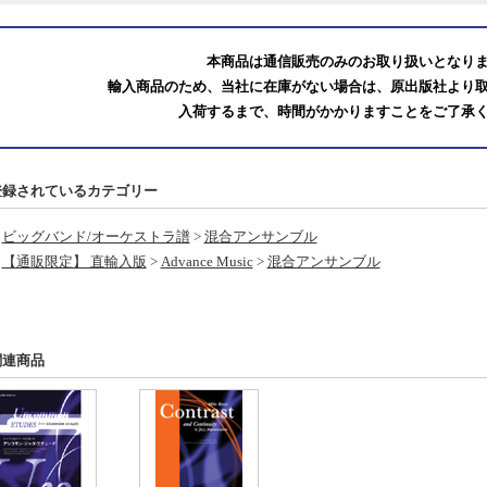
本商品は通信販売のみのお取り扱いとなり
輸入商品のため、当社に在庫がない場合は、原出版社より
入荷するまで、時間がかかりますことをご了承
登録されているカテゴリー
ビッグバンド/オーケストラ譜
>
混合アンサンブル
【通販限定】 直輸入版
>
Advance Music
>
混合アンサンブル
関連商品