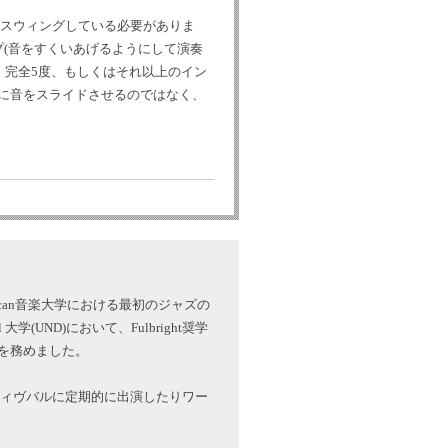
フは、スウィングしている必要がありま
プ(音をすくいあげるようにして演奏
 完全5度、もしくはそれ以上のイン
的に音をスライドさせるのではなく、
h African音楽大学における最初のジャズの
学(UND)において、Fulbright奨学
を務めました。
スティヴバルに定期的に出演したりワー