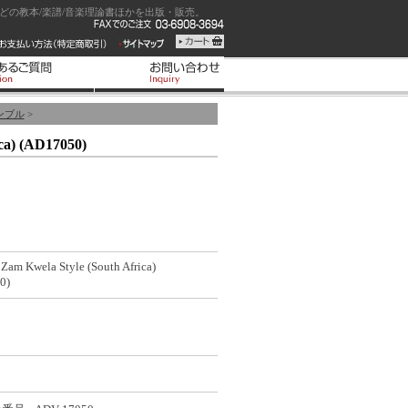
の教本/楽譜/音楽理論書ほかを出版・販売。
ンブル
>
ca) (AD17050)
Zam Kwela Style (South Africa)
0)