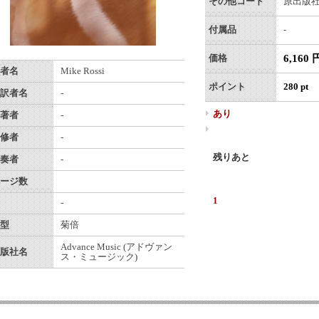
その他コード
原出版社番
付属品
-
6,160 
価格
者名
Mike Rossi
ポイント
280 pt
訳者名
-
あり
著者
-
修者
-
残りあと
奏者
-
ージ数
1
-
型
菊倍
Advance Music (アドヴァン
版社名
ス・ミュージック)