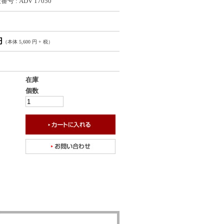
号 : ADV 17050
円
（本体 5,600 円 + 税）
在庫
個数