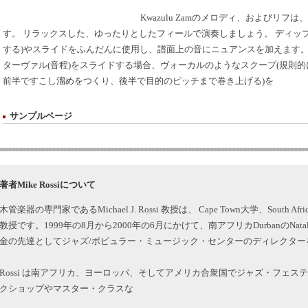
Kwazulu Zamのメロディ、およびリ
す。 リラックスした、ゆったりとしたフィールで演奏しましょう。 ディッ
する)やスライドをふんだんに使用し、譜面上の音にニュアンスを加えます。
ターヴァル(音程)をスライドする場合、ヴォーカルのようなスクープ(規則
前半ですこし溜めをつくり、後半で目的のピッチまで巻き上げる)を
サンプルページ
著者Mike Rossiについて
木管楽器の専門家であるMichael J. Rossi 教授は、 Cape Town大学、Sout
教授です。1999年の8月から2000年の6月にかけて、南アフリカDurbanのNatal 大
金の先達としてジャズ/ポピュラー・ミュージック・センターのディレクター
Rossi は南アフリカ、ヨーロッパ、そしてアメリカ合衆国でジャズ・フェ
クショップやマスター・クラスな