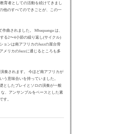
て教育者としての活動を続けてきまし
の他のすべてのできごとが、この一
作曲されました。 Mbaquanga は、
を基礎とする2〜4小節の繰り返し(サイクル)
ョンは南アフリカのJazzの屋台骨
メリカのJazzに通じるところも多
で演奏されます。 今ほど南アフリカが
!)」という意味合いを持っていました。
礎としたプレイとソロの演奏が一般
浮べるような、アンサンブルをベースとした素
です。