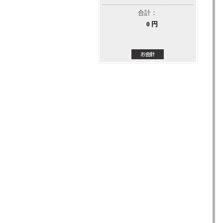
合計：
0 円