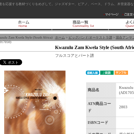
達を応援する教材づくりをめざして。ジャズギター、ピアノ、ベース、ドラム、木管楽器など
zulu Zam Kwela Style (South Africa)
ホーム
>
ビッグバンド/オーケストラ譜
>
混合アンサ
D17050)
Kwazulu Zam Kwela Style (South Afri
フルスコアとパート譜
Kwazulu 
商品名
(AD1705
ATN商品コー
2803
ド
ISBNコード