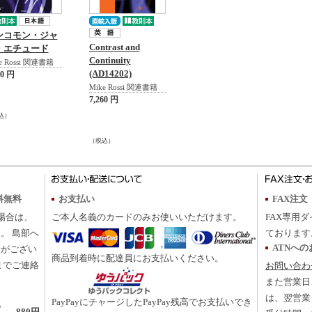
ンコモン・ジャ
Contrast and
・エチュード
Continuity
e Rossi 関連書籍
(AD14202)
30 円
Mike Rossi 関連書籍
7,260 円
込）
（税込）
料無料
お支払い
FAX注文
の場合は、
ご本人名義のカードのみお使いいただけます。
FAX専用ダ
。 島部へ
ております
ATNへ
合がござい
商品到着時に配達員にお支払いください。
までご連絡
お問い合わ
また営業日
は、翌営業
PayPayにチャージしたPayPay残高でお支払いでき
地