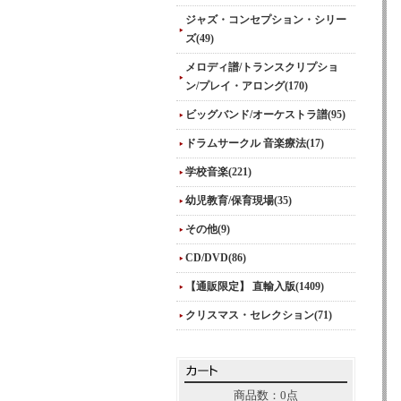
ジャズ・コンセプション・シリー
ズ(49)
メロディ譜/トランスクリプショ
ン/プレイ・アロング(170)
ビッグバンド/オーケストラ譜(95)
ドラムサークル 音楽療法(17)
学校音楽(221)
幼児教育/保育現場(35)
その他(9)
CD/DVD(86)
【通販限定】 直輸入版(1409)
クリスマス・セレクション(71)
商品数：0点