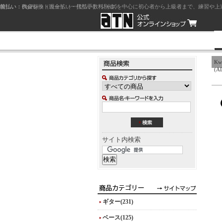
前払い：クレジットカード（一括払い）
後払い：代金引換（現金払い・代引手数料別途）
前払い：PayPay
ジャズを中心に初心者から上級者まで、練習や上
Kwa
(A
サイト内検索
ギター(231)
ベース(125)