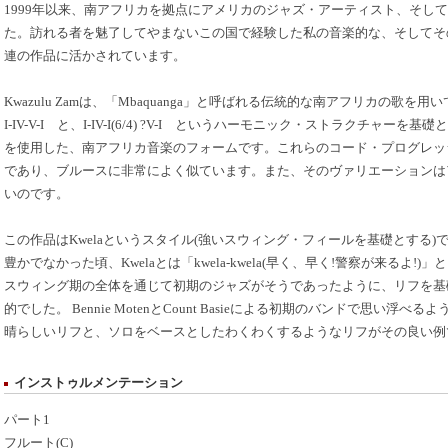
1999年以来、南アフリカを拠点にアメリカのジャズ・アーティスト、そし
た。訪れる者を魅了してやまないこの国で経験した私の音楽的な、そしてそ
連の作品に活かされています。
Kwazulu Zamは、「Mbaquanga」と呼ばれる伝統的な南アフリカの歌を用いて
I-IV-V-I と、I-IV-I(6/4) ?V-I というハーモニック・ストラクチャー
を使用した、南アフリカ音楽のフォームです。これらのコード・プログレッシ
であり、ブルースに非常によく似ています。また、そのヴァリエーションはア
いのです。
この作品はKwelaというスタイル(強いスウィング・フィールを基礎とする)
豊かでなかった頃、Kwelaとは「kwela-kwela(早く、早く!警察が来るよ
スウィング期の全体を通じて初期のジャズがそうであったように、リフを基
的でした。 Bennie MotenとCount Basieによる初期のバンドで思い
晴らしいリフと、ソロをベースとしたわくわくするようなリフがその良い例
インストゥルメンテーション
パート1
フルート(C)