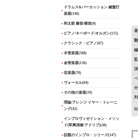
ドラムス&パーカッション 鍵盤打
楽器(146)
和太鼓 篠笛/横笛(8)
著
ピアノ/キーボード/オルガン(115)
翻
クラシック・ピアノ(67)
編
木管楽器(568)
監
金管楽器(126)
演
弦楽器(78)
ペ
ヴォーカル(64)
分
その他の楽器(19)
判
理論/アレンジ イヤー・トレーニ
ング(42)
出
インプロヴィゼイション・メソッ
ド(即興演奏/アドリブ)(30)
話題のインプロ・シリーズ(147)