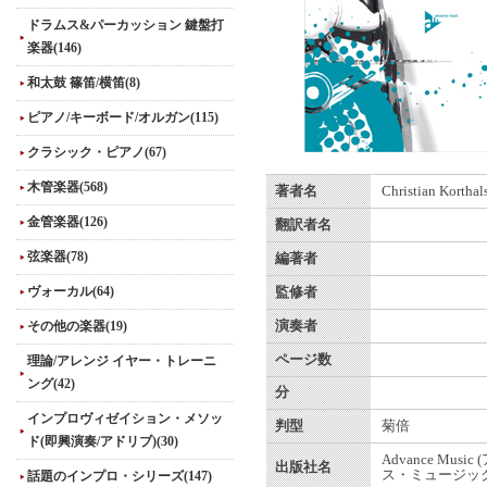
ドラムス&パーカッション 鍵盤打
楽器(146)
和太鼓 篠笛/横笛(8)
ピアノ/キーボード/オルガン(115)
クラシック・ピアノ(67)
木管楽器(568)
著者名
Christian Korthal
金管楽器(126)
翻訳者名
弦楽器(78)
編著者
ヴォーカル(64)
監修者
その他の楽器(19)
演奏者
ページ数
理論/アレンジ イヤー・トレーニ
ング(42)
分
インプロヴィゼイション・メソッ
判型
菊倍
ド(即興演奏/アドリブ)(30)
Advance Musi
出版社名
ス・ミュージック
話題のインプロ・シリーズ(147)