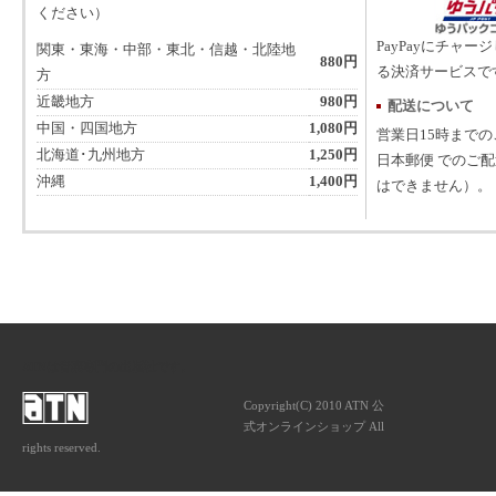
ください）
PayPayにチャー
関東・東海・中部・東北・信越・北陸地
880円
る決済サービスで
方
近畿地方
980円
配送について
中国・四国地方
1,080円
営業日15時まで
北海道･九州地方
1,250円
日本郵便 でのご
沖縄
1,400円
はできません）。
ATNは音楽専門の出版社です。
Copyright(C) 2010 ATN 公
式オンラインショップ All
rights reserved.