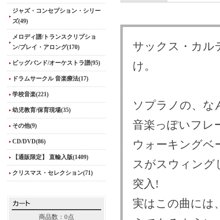
ジャズ・コンセプション・シリー
ズ(49)
メロディ譜/トランスクリプショ
サックス・カルテッ
ン/プレイ・アロング(170)
ビッグバンド/オーケストラ譜(95)
け。
ドラムサークル 音楽療法(17)
学校音楽(221)
ソプラノの、な
幼児教育/保育現場(35)
音楽っぽいフレ
その他(9)
CD/DVD(86)
ウォーキングベ
【通販限定】 直輸入版(1409)
スがスウィング
クリスマス・セレクション(71)
突入!
実はこの曲には
商品数：0点