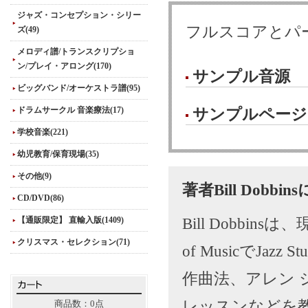
ジャズ・コンセプション・シリー
フルスコアとパ
ズ(49)
メロディ譜/トランスクリプショ
ン/プレイ・アロング(170)
サンプル音源
ビッグバンド/オーケストラ譜(95)
ドラムサークル 音楽療法(17)
サンプルページ
学校音楽(221)
幼児教育/保育現場(35)
その他(9)
著者Bill Dobbi
CD/DVD(86)
【通販限定】 直輸入版(1409)
Bill Dobbinsは、
クリスマス・セレクション(71)
of MusicでJazz
作曲法、アレン 
レッスンなどを教えるか
商品数：0点