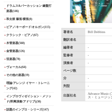
ドラムス&パーカッション 鍵盤打
楽器(146)
和太鼓 篠笛/横笛(8)
ピアノ/キーボード/オルガン(115)
著者名
Bill Dobbins
クラシック・ピアノ(67)
翻訳者名
木管楽器(568)
編著者
-
金管楽器(126)
監修者
-
弦楽器(78)
演奏者
-
ヴォーカル(64)
ページ数
その他の楽器(19)
分
-
理論/アレンジ イヤー・トレーニ
判型
-
ング(42)
Advance Musi
出版社名
インプロヴィゼイション・メソッ
ス・ミュージック
ド(即興演奏/アドリブ)(30)
話題のインプロ・シリーズ(147)