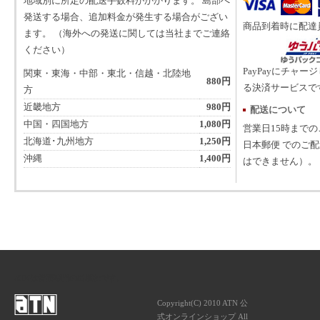
地域別に所定の配送手数料がかかります。 島部へ
発送する場合、追加料金が発生する場合がござい
商品到着時に配達
ます。 （海外への発送に関しては当社までご連絡
ください）
PayPayにチャー
関東・東海・中部・東北・信越・北陸地
880円
る決済サービスで
方
近畿地方
980円
配送について
中国・四国地方
1,080円
営業日15時まで
北海道･九州地方
1,250円
日本郵便 でのご
沖縄
1,400円
はできません）。
ATNは音楽専門の出版社です。
Copyright(C) 2010 ATN 公
式オンラインショップ All