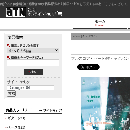
前払い：クレジットカード（一括払い）
後払い：代金引換（現金払い・代引手数料別途）
前払い：PayPay
ジャズを中心に初心者から上級者まで、練習や上達を応援する教材づくりをめざして。
Prism (AD31204)
フルスコアとパート譜/ビッグバン
サイト内検索
ギター(231)
ベース(125)