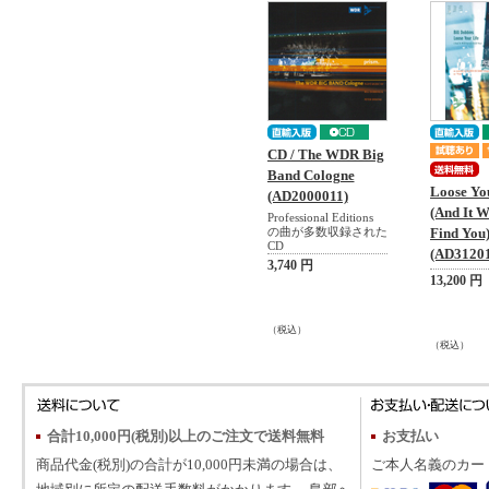
CD / The WDR Big
Band Cologne
Loose Yo
(AD2000011)
(And It W
Professional Editions
の曲が多数収録された
Find You
CD
(AD31201
3,740 円
13,200 円
（税込）
（税込）
合計10,000円(税別)以上のご注文で送料無料
お支払い
商品代金(税別)の合計が10,000円未満の場合は、
ご本人名義のカー