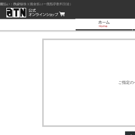
前払い：クレジットカード（一括払い）
後払い：代金引換（現金払い・代引手数料別途）
前払い：PayPay
ご指定の