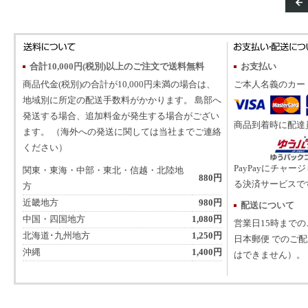
合計10,000円(税別)以上のご注文で送料無料
お支払い
商品代金(税別)の合計が10,000円未満の場合は、
ご本人名義のカー
地域別に所定の配送手数料がかかります。 島部へ
発送する場合、追加料金が発生する場合がござい
商品到着時に配達
ます。 （海外への発送に関しては当社までご連絡
ください）
PayPayにチャー
関東・東海・中部・東北・信越・北陸地
880円
る決済サービスで
方
近畿地方
980円
配送について
中国・四国地方
1,080円
営業日15時まで
北海道･九州地方
1,250円
日本郵便 でのご
沖縄
1,400円
はできません）。