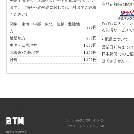
発送する場合、追加料金が発生する場合がござい
商品到着時に配達
ます。 （海外への発送に関しては当社までご連絡
ください）
PayPayにチャー
関東・東海・中部・東北・信越・北陸地
880円
る決済サービスで
方
近畿地方
980円
配送について
中国・四国地方
1,080円
営業日15時まで
北海道･九州地方
1,250円
日本郵便 でのご
沖縄
1,400円
はできません）。
ATNは音楽専門の出版社です。
Copyright(C) 2010 ATN 公
式オンラインショップ All
rights reserved.