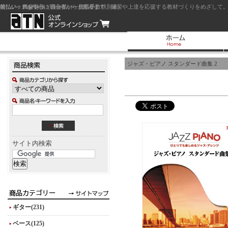
前払い：クレジットカード（一括払い）
後払い：代金引換（現金払い・代引手数料別途）
前払い：PayPay
ジャズを中心に初心者から上級者まで、練習や上達を応援する教材づくりをめざして。
ジャズ・ピアノ スタンダード曲集 2
サイト内検索
ギター(231)
ベース(125)