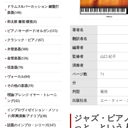
ドラムス&パーカッション 鍵盤打
楽器(146)
和太鼓 篠笛/横笛(8)
著者名
ピアノ/キーボード/オルガン(115)
翻訳者名
クラシック・ピアノ(67)
編著者
木管楽器(568)
監修者
山口 紀子
金管楽器(126)
演奏者
弦楽器(78)
ページ数
71
ヴォーカル(64)
分
その他の楽器(19)
判型
菊倍
理論/アレンジ イヤー・トレーニ
出版社名
エー・ティー・
ング(42)
インプロヴィゼイション・メソッ
ジャズ・ピア
ド(即興演奏/アドリブ)(30)
っと…という人
話題のインプロ・シリーズ(147)