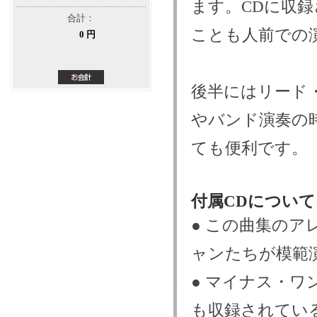
ます。CDに収
合計：
ことも人前での
0 円
後半にはリード
やバンド演奏の
ても便利です。
付属CDについて
● この曲集の
ャンたちが模範演
● マイナス・ワ
も収録されてい