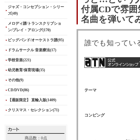
付属CDで雰
ジャズ・コンセプション・シリー
ズ(49)
名曲を弾いて
メロディ譜/トランスクリプショ
ン/プレイ・アロング(170)
ビッグバンド/オーケストラ譜(95)
誰でも知ってい
ドラムサークル 音楽療法(17)
学校音楽(221)
幼児教育/保育現場(35)
その他(9)
CD/DVD(86)
テーマ
【通販限定】 直輸入版(1409)
クリスマス・セレクション(71)
コンピング
商品数：0点