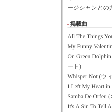
ージシャンとの
掲載曲
All The Thi
My Funny Va
On Green Do
ート)
Whisper Not
I Left My Hea
Samba De Orf
It's A Sin To Tel