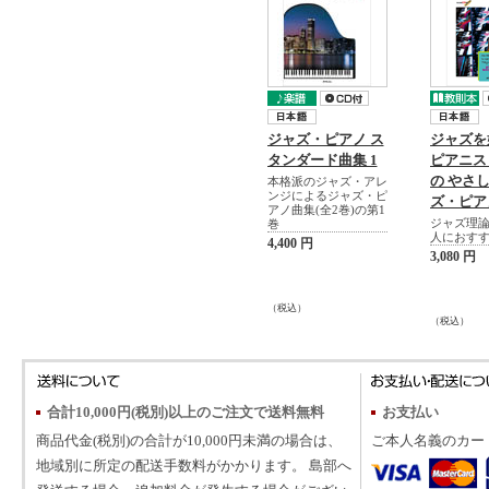
ジャズ・ピアノ ス
ジャズを
タンダード曲集 1
ピアニス
の やさ
本格派のジャズ・アレ
ンジによるジャズ・ピ
ズ・ピア
アノ曲集(全2巻)の第1
ジャズ理
巻
人におす
4,400 円
3,080 円
（税込）
（税込）
合計10,000円(税別)以上のご注文で送料無料
お支払い
商品代金(税別)の合計が10,000円未満の場合は、
ご本人名義のカー
地域別に所定の配送手数料がかかります。 島部へ