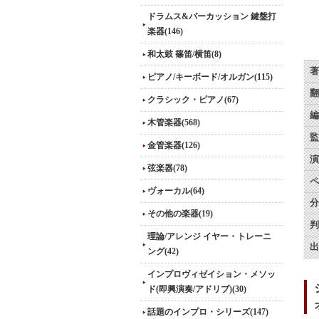
ドラムス&パーカッション 鍵盤打
楽器(146)
和太鼓 篠笛/横笛(8)
著
ピアノ/キーボード/オルガン(115)
翻
クラシック・ピアノ(67)
編
木管楽器(568)
監
金管楽器(126)
演
弦楽器(78)
ペ
ヴォーカル(64)
分
その他の楽器(19)
判
理論/アレンジ イヤー・トレーニ
出
ング(42)
インプロヴィゼイション・メソッ
ド(即興演奏/アドリブ)(30)
話題のインプロ・シリーズ(147)