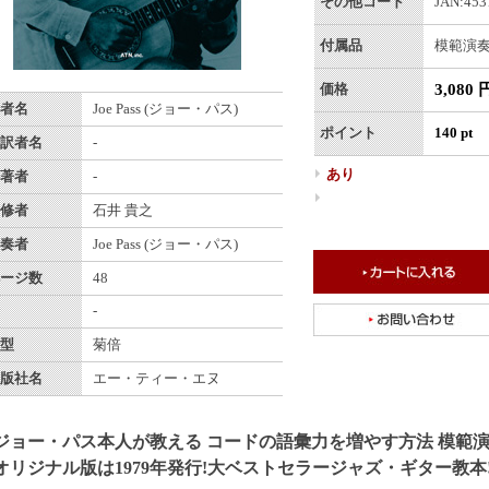
その他コード
JAN:453
付属品
模範演奏
3,080 
価格
者名
Joe Pass (ジョー・パス)
ポイント
140 pt
訳者名
-
あり
著者
-
修者
石井 貴之
奏者
Joe Pass (ジョー・パス)
ージ数
48
-
型
菊倍
版社名
エー・ティー・エヌ
ジョー・パス本人が教える コードの語彙力を増やす方法 模範演奏
オリジナル版は1979年発行!大ベストセラージャズ・ギター教本