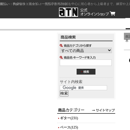
前払い：クレジットカード（一括払い）
後払い：代金引換（現金払い・代引手数料別途）
前払い：PayPay
ジャズを中心に初心者から上級者まで、練習や上
改
本
サイト内検索
ギター(231)
ベース(125)