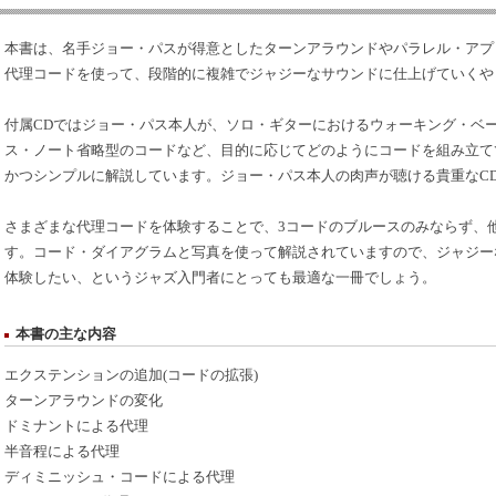
本書は、名手ジョー・パスが得意としたターンアラウンドやパラレル・アプ
代理コードを使って、段階的に複雑でジャジーなサウンドに仕上げていくや
付属CDではジョー・パス本人が、ソロ・ギターにおけるウォーキング・ベ
ス・ノート省略型のコードなど、目的に応じてどのようにコードを組み立て
かつシンプルに解説しています。ジョー・パス本人の肉声が聴ける貴重なC
さまざまな代理コードを体験することで、3コードのブルースのみならず、
す。コード・ダイアグラムと写真を使って解説されていますので、ジャジー
体験したい、というジャズ入門者にとっても最適な一冊でしょう。
本書の主な内容
エクステンションの追加(コードの拡張)
ターンアラウンドの変化
ドミナントによる代理
半音程による代理
ディミニッシュ・コードによる代理