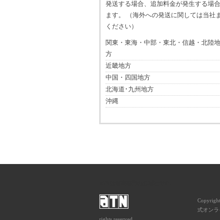
発送する場合、追加料金が発生する場
ます。 （海外への発送に関しては当社
ください）
関東・東海・中部・東北・信越・北陸
方
近畿地方
中国・四国地方
北海道･九州地方
沖縄
ATNは音楽専門の出版社です。
Copyrigh
式オンライ
rights reserved.