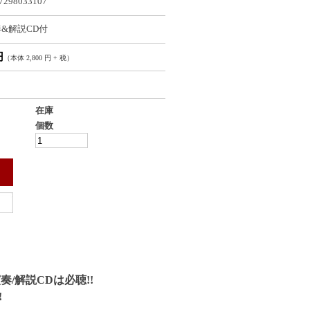
7298033107
&解説CD付
円
（本体 2,800 円 + 税）
在庫
個数
/解説CDは必聴!!
!