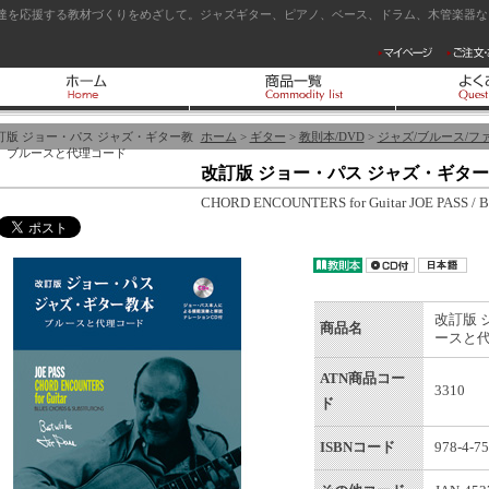
達を応援する教材づくりをめざして。ジャズギター、ピアノ、ベース、ドラム、木管楽器など
訂版 ジョー・パス ジャズ・ギター教
ホーム
>
ギター
>
教則本/DVD
>
ジャズ/ブルース/フ
 ブルースと代理コード
改訂版 ジョー・パス ジャズ・ギタ
CHORD ENCOUNTERS for Guitar JOE PASS / Blu
改訂版 
商品名
ースと
ATN商品コー
3310
ド
ISBNコード
978-4-75