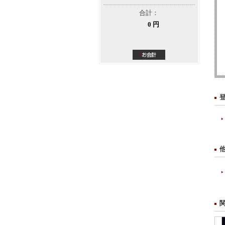
合計：
0 円