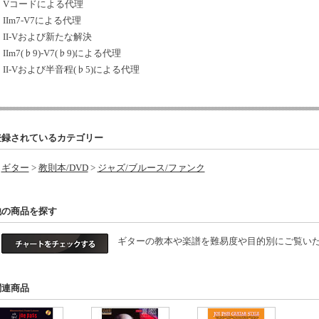
Vコードによる代理
IIm7-V7による代理
II-Vおよび新たな解決
IIm7(♭9)-V7(♭9)による代理
II-Vおよび半音程(♭5)による代理
登録されているカテゴリー
ギター
>
教則本/DVD
>
ジャズ/ブルース/ファンク
他の商品を探す
ギターの教本や楽譜を難易度や目的別にご覧いた
関連商品