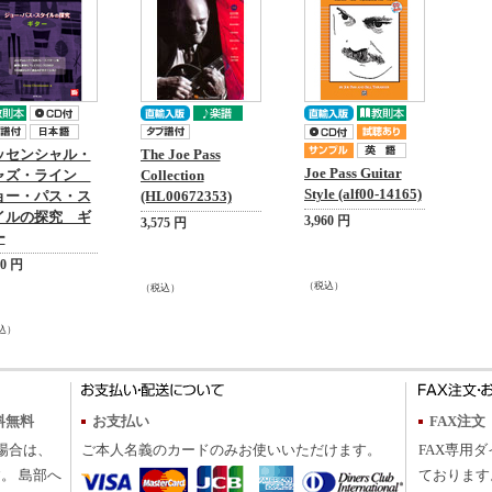
ッセンシャル・
The Joe Pass
Joe Pass Guitar
ャズ・ライン
Collection
Style (alf00-14165)
ョー・パス・ス
(HL00672353)
イルの探究 ギ
3,960 円
3,575 円
ー
00 円
（税込）
（税込）
込）
料無料
お支払い
FAX注文
の場合は、
ご本人名義のカードのみお使いいただけます。
FAX専用ダ
。 島部へ
ております