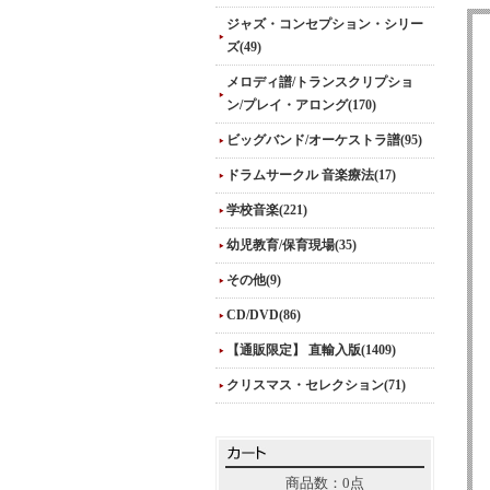
ジャズ・コンセプション・シリー
ズ(49)
メロディ譜/トランスクリプショ
ン/プレイ・アロング(170)
ビッグバンド/オーケストラ譜(95)
ドラムサークル 音楽療法(17)
学校音楽(221)
幼児教育/保育現場(35)
その他(9)
CD/DVD(86)
【通販限定】 直輸入版(1409)
クリスマス・セレクション(71)
商品数：0点