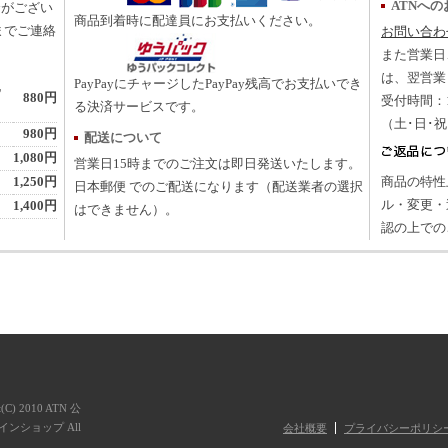
ATNへ
合がござい
商品到着時に配達員にお支払いください。
までご連絡
お問い合わ
また営業日
は、翌営業
PayPayにチャージしたPayPay残高でお支払いでき
地
880円
受付時間：10
る決済サービスです。
（土･日･
980円
配送について
1,080円
営業日15時までのご注文は即日発送いたします。
1,250円
商品の特性
日本郵便 でのご配送になります（配送業者の選択
ル・変更・
1,400円
はできません）。
認の上での
t(C) 2010 ATN 公
ンショップ All
会社概要
プライバシーポリシ