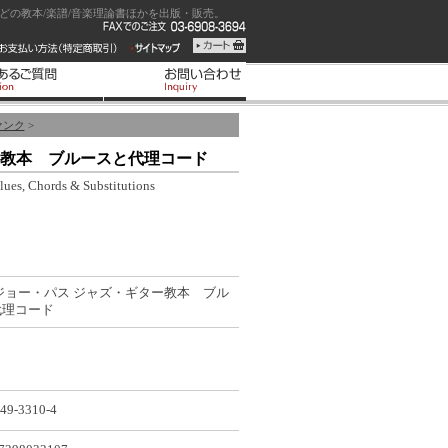
の教本/楽譜/音楽理論書ほかを出版・販売。
ァンク
>
ー教本 ブルースと代理コード
es, Chords & Substitutions
ジョー・パス ジャズ・ギター教本 ブル
代理コード
49-3310-4