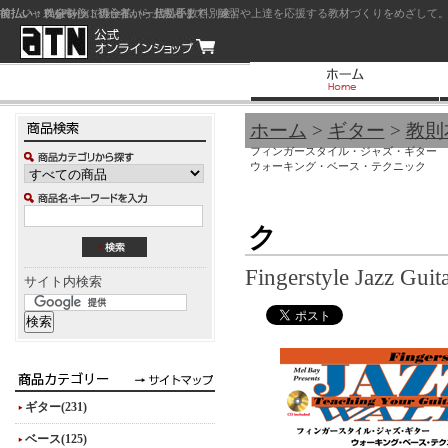
前払い：クレジットカード（一括払い）
後払い：代金引換（現金払い・代引手数料別途）
前払い：PayPay
ジャズを中心に初心者から上級者まで、練習や上達を応援する教材づくりをめざして。
ホーム
>
ギター
>
教則
フィンガースタイル・ジャズ・ギター
ウォーキング・ベース・テクニック
ク
Fingerstyle Jazz Guit
サイト内検索
ギター(231)
ベース(125)