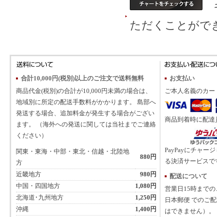
ギ
ただくことがで
合計10,000円(税別)以上のご注文で送料無料
お支払い
商品代金(税別)の合計が10,000円未満の場合は、
ご本人名義のカー
地域別に所定の配送手数料がかかります。 島部へ
発送する場合、追加料金が発生する場合がござい
商品到着時に配達
ます。 （海外への発送に関しては当社までご連絡
ください）
PayPayにチャー
関東・東海・中部・東北・信越・北陸地
880円
る決済サービスで
方
近畿地方
980円
配送について
中国・四国地方
1,080円
営業日15時まで
北海道･九州地方
1,250円
日本郵便 でのご
沖縄
1,400円
はできません）。