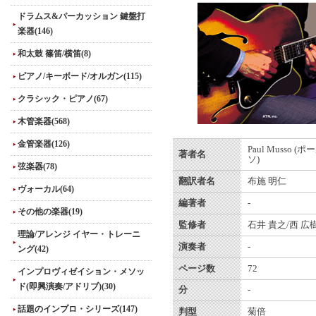
ドラムス&パーカッション 鍵盤打
楽器(146)
和太鼓 篠笛/横笛(8)
ピアノ/キーボード/オルガン(115)
クラシック・ピアノ(67)
木管楽器(568)
金管楽器(126)
Paul Musso 
著者名
ソ)
弦楽器(78)
翻訳者名
布施 明仁
ヴォーカル(64)
編著者
-
その他の楽器(19)
監修者
石井 貴之/西 広
理論/アレンジ イヤー・トレーニ
演奏者
-
ング(42)
ページ数
72
インプロヴィゼイション・メソッ
ド(即興演奏/アドリブ)(30)
分
-
話題のインプロ・シリーズ(147)
判型
菊倍