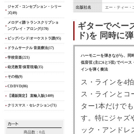
ジャズ・コンセプション・シリー
出版社名
エー・ティー・
ズ(49)
メロディ譜/トランスクリプショ
ギターでベー
ン/プレイ・アロング(170)
ド)を 同時に
ビッグバンド/オーケストラ譜(95)
ドラムサークル 音楽療法(17)
ハーモニーを弾きながら、同
学校音楽(221)
低音弦 (主に6と5弦) でベース
幼児教育/保育現場(35)
インを弾く奏法
その他(9)
ス・ラインを4
CD/DVD(86)
ス・ラインとコ
【通販限定】 直輸入版(1409)
ター1本だけで
クリスマス・セレクション(71)
す。特にジャズ
ック・アンドレ
商品数：0点