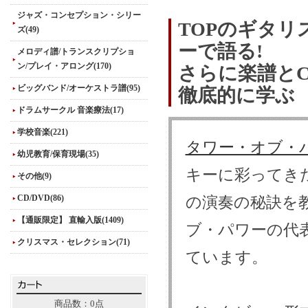
ジャズ・コンセプション・シリー
TOPのギタ
ズ(49)
ーで語る!
メロディ譜/トランスクリプショ
ン/プレイ・アロング(170)
さらに楽譜と
ビッグバンド/オーケストラ譜(95)
徹底的に学ぶ
ドラムサークル 音楽療法(17)
学校音楽(221)
タワー・オブ・
幼児教育/保育現場(35)
キーに彩ってき
その他(9)
CD/DVD(86)
の演奏の秘訣を
【通販限定】 直輸入版(1409)
ブ・パワーの代
クリスマス・セレクション(71)
ています。
商品数：0点