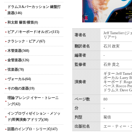
ドラムス&パーカッション 鍵盤打
楽器(146)
和太鼓 篠笛/横笛(8)
ピアノ/キーボード/オルガン(115)
Jeff Tamelier
著者名
リアー)
クラシック・ピアノ(67)
翻訳者名
石川 政実
木管楽器(568)
編著者
-
金管楽器(126)
監修者
石井 貴之
弦楽器(78)
ギター:Jeff Tamel
ボーカル:Larry Br
ヴォーカル(64)
演奏者
キーボード:Roger 
ベース:Rocco Pres
その他の楽器(19)
ドラムス:Dave Gar
理論/アレンジ イヤー・トレーニ
ページ数
80
ング(42)
分
-
インプロヴィゼイション・メソッ
判型
菊倍
ド(即興演奏/アドリブ)(30)
出版社名
エー・ティー・
話題のインプロ・シリーズ(147)