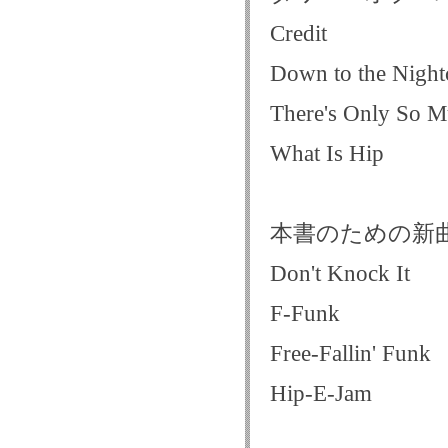
Credit
Down to the Night
There's Only So M
What Is Hip
本書のための新
Don't Knock It
F-Funk
Free-Fallin' Funk
Hip-E-Jam