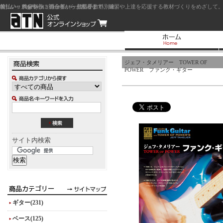
前払い：クレジットカード（一括払い）
後払い：代金引換（現金払い・代引手数料別途）
前払い：PayPay
ジャズを中心に初心者から上級者まで、練習や上達を応援する教材づくりをめざして。
ジェフ・タメリアー TOWER OF
POWER ファンク・ギター
サイト内検索
ギター(231)
ベース(125)