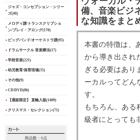
ヴォーカル・
ジャズ・コンセプション・シリー
備、音楽ビジ
ズ(49)
な知識をまと
メロディ譜/トランスクリプショ
ン/プレイ・アロング(170)
ビッグバンド/オーケストラ譜(95)
本書の特徴は、
ドラムサークル 音楽療法(17)
から導き出され
学校音楽(221)
ぎる必要はあり
幼児教育/保育現場(35)
その他(9)
ーカルってどん
CD/DVD(86)
す。
【通販限定】 直輸入版(1409)
もちろん、ある
クリスマス・セレクション(71)
級者にとっても
商品数：0点