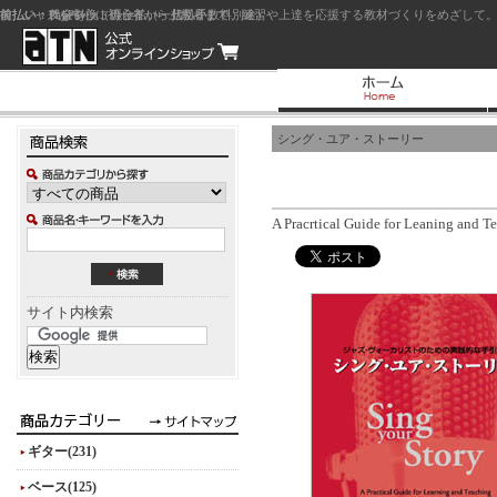
前払い：クレジットカード（一括払い）
後払い：代金引換（現金払い・代引手数料別途）
前払い：PayPay
ジャズを中心に初心者から上級者まで、練習や上達を応援する教材づくりをめざして。
シング・ユア・ストーリー
A Pracrtical Guide for Leaning and Te
サイト内検索
ギター(231)
ベース(125)