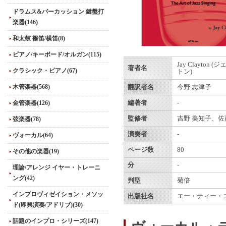
ドラムス&パーカッション 鍵盤打
楽器(146)
和太鼓 篠笛/横笛(8)
ピアノ/キーボード/オルガン(115)
Jay Clayton
著者名
クラシック・ピアノ(67)
トン)
木管楽器(568)
翻訳者名
今野 志津子
金管楽器(126)
編著者
-
監修者
吉野 美知子、佐
弦楽器(78)
演奏者
-
ヴォーカル(64)
ページ数
80
その他の楽器(19)
分
-
理論/アレンジ イヤー・トレーニ
ング(42)
判型
菊倍
インプロヴィゼイション・メソッ
出版社名
エー・ティー・
ド(即興演奏/アドリブ)(30)
話題のインプロ・シリーズ(147)