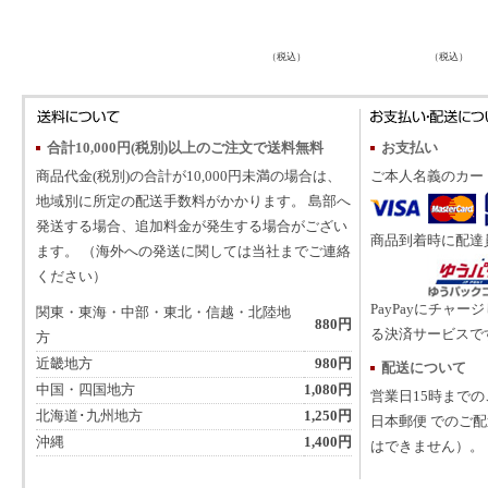
（税込）
（税込）
合計10,000円(税別)以上のご注文で送料無料
お支払い
商品代金(税別)の合計が10,000円未満の場合は、
ご本人名義のカー
地域別に所定の配送手数料がかかります。 島部へ
発送する場合、追加料金が発生する場合がござい
商品到着時に配達
ます。 （海外への発送に関しては当社までご連絡
ください）
PayPayにチャー
関東・東海・中部・東北・信越・北陸地
880円
る決済サービスで
方
近畿地方
980円
配送について
中国・四国地方
1,080円
営業日15時まで
北海道･九州地方
1,250円
日本郵便 でのご
沖縄
1,400円
はできません）。