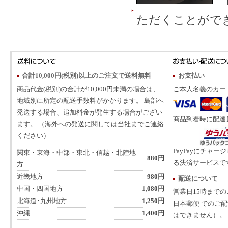
ただくことがで
合計10,000円(税別)以上のご注文で送料無料
お支払い
商品代金(税別)の合計が10,000円未満の場合は、
ご本人名義のカー
地域別に所定の配送手数料がかかります。 島部へ
発送する場合、追加料金が発生する場合がござい
商品到着時に配達
ます。 （海外への発送に関しては当社までご連絡
ください）
PayPayにチャー
関東・東海・中部・東北・信越・北陸地
880円
る決済サービスで
方
近畿地方
980円
配送について
中国・四国地方
1,080円
営業日15時まで
北海道･九州地方
1,250円
日本郵便 でのご
沖縄
1,400円
はできません）。