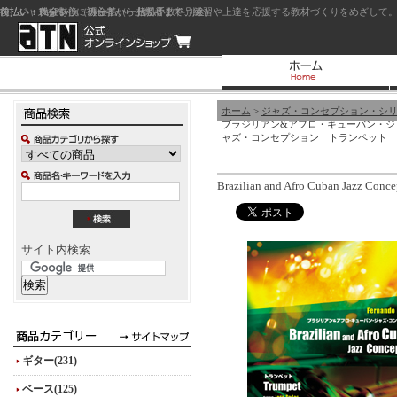
前払い：クレジットカード（一括払い）
後払い：代金引換（現金払い・代引手数料別途）
前払い：PayPay
ジャズを中心に初心者から上級者まで、練習や上達を応援する教材づくりをめざして。
ホーム
>
ジャズ・コンセプション・シ
ブラジリアン&アフロ・キューバン・ジ
ャズ・コンセプション トランペット
Brazilian and Afro Cuban Jazz Conce
サイト内検索
ギター(231)
ベース(125)