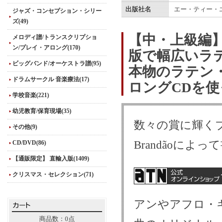
出版社名
エー・ティー・
ジャズ・コンセプション・シリー
ズ(49)
【中・上級編
メロディ譜/トランスクリプショ
ン/プレイ・アロング(170)
版で幅広いラ
ビッグバンド/オーケストラ譜(95)
本物のラテン
ドラムサークル 音楽療法(17)
ロングCDを
学校音楽(221)
幼児教育/保育現場(35)
数々の賞に輝くブ
その他(9)
Brandãoに
CD/DVD(86)
【通販限定】 直輸入版(1409)
クリスマス・セレクション(71)
アンやアフロ・
商品数：0点