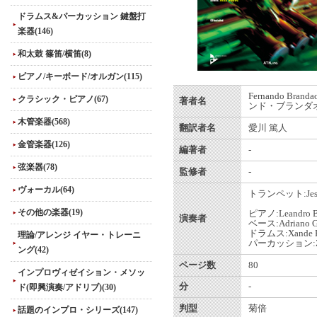
ドラムス&パーカッション 鍵盤打
楽器(146)
和太鼓 篠笛/横笛(8)
ピアノ/キーボード/オルガン(115)
Fernando Bran
クラシック・ピアノ(67)
著者名
ンド・ブランダオ
木管楽器(568)
翻訳者名
愛川 篤人
金管楽器(126)
編著者
-
弦楽器(78)
監修者
-
ヴォーカル(64)
トランペット:Jessé
その他の楽器(19)
ピアノ:Leandro B
演奏者
ベース:Adriano Gi
ドラムス:Xande Fi
理論/アレンジ イヤー・トレーニ
パーカッション:Z
ング(42)
ページ数
80
インプロヴィゼイション・メソッ
分
-
ド(即興演奏/アドリブ)(30)
判型
菊倍
話題のインプロ・シリーズ(147)