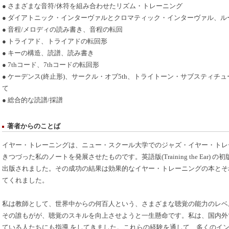
● さまざまな音符/休符を組み合わせたリズム・トレーニング
● ダイアトニック・インターヴァルとクロマティック・インターヴァル、ル
● 音程/メロディの読み書き、音程の転回
● トライアド、トライアドの転回形
● キーの構造、読譜、読み書き
● 7thコード、7thコードの転回形
● ケーデンス(終止形)、サークル・オブ5th、トライトーン・サブスティチ
て
● 総合的な読譜/採譜
著者からのことば
イヤー・トレーニングは、ニュー・スクール大学でのジャズ・イヤー・トレ
きつづった私のノートを発展させたものです。英語版(Training the Ear) の初版は、
出版されました。その成功の結果は効果的なイヤー・トレーニングの本とそ
てくれました。
私は教師として、世界中からの何百人という、さまざまな聴覚の能力のレベ
その誰もがが、聴覚のスキルを向上させようと一生懸命です。私は、国内外
ている人たちにも指導 をしてきました。これらの経験を通して、多くのイ