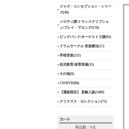
ジャズ・コンセプション・シリー
ズ(49)
メロディ譜/トランスクリプショ
ン/プレイ・アロング(170)
ビッグバンド/オーケストラ譜(95)
ドラムサークル 音楽療法(17)
学校音楽(221)
幼児教育/保育現場(35)
その他(9)
CD/DVD(86)
【通販限定】 直輸入版(1409)
クリスマス・セレクション(71)
商品数：0点