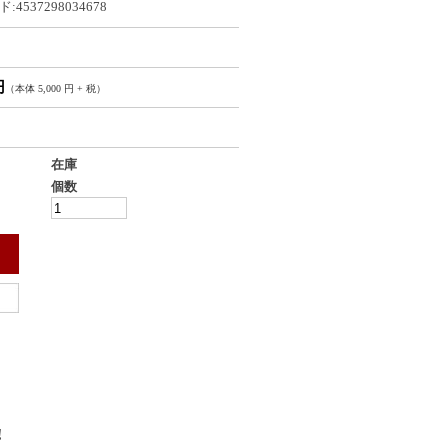
:4537298034678
円
（本体 5,000 円 + 税）
在庫
個数
!