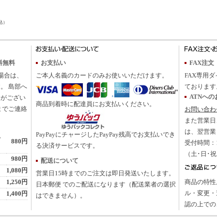
込）
料無料
お支払い
FAX注文
の場合は、
ご本人名義のカードのみお使いいただけます。
FAX専用ダ
。 島部へ
ております
ATNへ
合がござい
商品到着時に配達員にお支払いください。
までご連絡
お問い合わ
また営業日
は、翌営業
PayPayにチャージしたPayPay残高でお支払いでき
地
880円
受付時間：10
る決済サービスです。
（土･日･
980円
配送について
1,080円
営業日15時までのご注文は即日発送いたします。
1,250円
商品の特性
日本郵便 でのご配送になります（配送業者の選択
ル・変更・
1,400円
はできません）。
認の上での