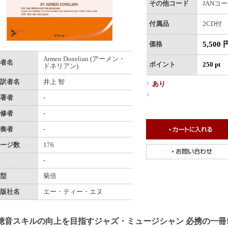
その他コード
JANコード
付属品
2CD付
5,500 
価格
Armen Donelian (アーメン・
者名
ポイント
250 pt
ドネリアン)
訳者名
井上 智
あり
著者
-
修者
-
奏者
-
ージ数
176
-
型
菊倍
版社名
エー・ティー・エヌ
聴音スキルの向上を目指すジャズ・ミュージシャン 必携の一冊