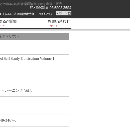
の教本/楽譜/音楽理論書ほかを出版・販売。
/アドリブ)
>
ted Self Study Curriculum Volume 1
レーニング Vol.1
49-3467-5