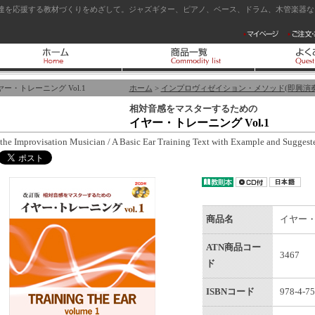
達を応援する教材づくりをめざして。ジャズギター、ピアノ、ベース、ドラム、木管楽器など
ヤー・トレーニング Vol.1
ホーム
>
インプロヴィゼイション・メソッド(即興演奏
相対音感をマスターするための
イヤー・トレーニング Vol.1
 the Improvisation Musician / A Basic Ear Training Text with Example and Sugges
商品名
イヤー・ト
ATN商品コー
3467
ド
ISBNコード
978-4-75