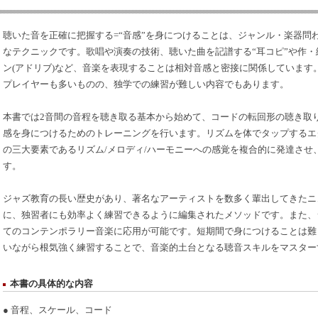
聴いた音を正確に把握する=“音感”を身につけることは、ジャンル・楽器問
なテクニックです。歌唱や演奏の技術、聴いた曲を記譜する“耳コピ”や作
ン(アドリブ)など、音楽を表現することは相対音感と密接に関係しています
プレイヤーも多いものの、独学での練習が難しい内容でもあります。
本書では2音間の音程を聴き取る基本から始めて、コードの転回形の聴き取
感を身につけるためのトレーニングを行います。リズムを体でタップするエ
の三大要素であるリズム/メロディ/ハーモニーへの感覚を複合的に発達させ
す。
ジャズ教育の長い歴史があり、著名なアーティストを数多く輩出してきたニ
に、独習者にも効率よく練習できるように編集されたメソッドです。また、
てのコンテンポラリー音楽に応用が可能です。短期間で身につけることは難
いながら根気強く練習することで、音楽的土台となる聴音スキルをマスター
本書の具体的な内容
● 音程、スケール、コード