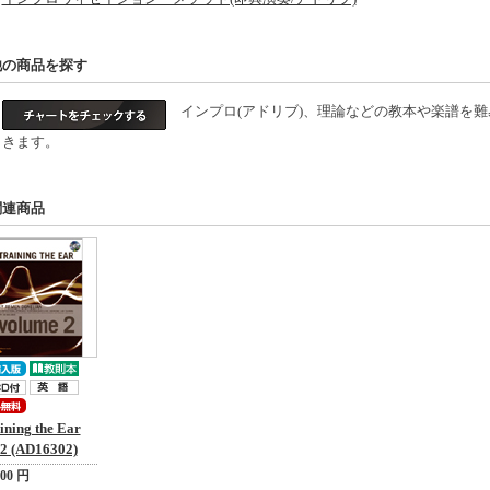
他の商品を探す
インプロ(アドリブ)、理論などの教本や楽譜を難
きます。
関連商品
ining the Ear
.2 (AD16302)
200 円