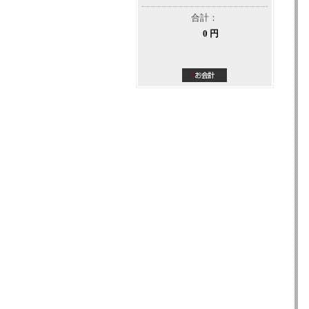
合計：
0 円