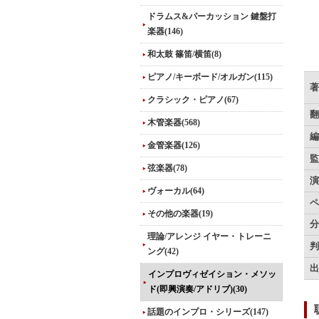
ドラムス&パーカッション 鍵盤打
楽器(146)
和太鼓 篠笛/横笛(8)
ピアノ/キーボード/オルガン(115)
著
クラシック・ピアノ(67)
翻
木管楽器(568)
編
金管楽器(126)
監
弦楽器(78)
演
ヴォーカル(64)
ペ
その他の楽器(19)
分
理論/アレンジ イヤー・トレーニ
判
ング(42)
出
インプロヴィゼイション・メソッ
ド(即興演奏/アドリブ)(30)
話題のインプロ・シリーズ(147)