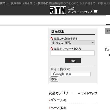
前払い：クレジットカード（一括払い）
後払い：代金引換（現金払い・代引手数料別途）
前払い：PayPay
ジャズを中心に初心者から上級者まで、練習や上
イ
For
サイト内検索
ギター(231)
ベース(125)