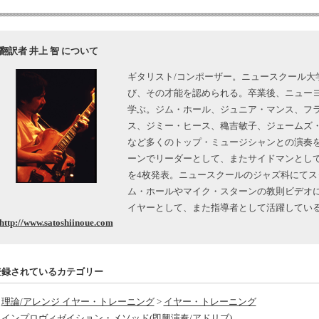
翻訳者 井上 智 について
ギタリスト/コンポーザー。ニュースクール大
び、その才能を認められる。卒業後、ニュー
学ぶ。ジム・ホール、ジュニア・マンス、フ
ス、ジミー・ヒース、穐吉敏子、ジェームズ
など多くのトップ・ミュージシャンとの演奏
ーンでリーダーとして、またサイドマンとして
を4枚発表。ニュースクールのジャズ科にてス
ム・ホールやマイク・スターンの教則ビデオ
イヤーとして、また指導者として活躍してい
http://www.satoshiinoue.com
登録されているカテゴリー
理論/アレンジ イヤー・トレーニング
>
イヤー・トレーニング
インプロヴィゼイション・メソッド(即興演奏/アドリブ)