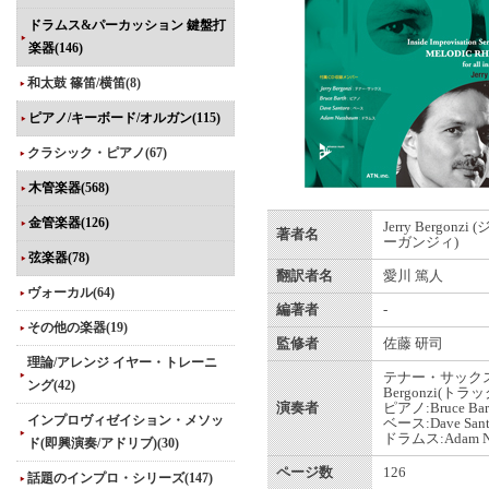
ドラムス&パーカッション 鍵盤打
楽器(146)
和太鼓 篠笛/横笛(8)
ピアノ/キーボード/オルガン(115)
クラシック・ピアノ(67)
木管楽器(568)
金管楽器(126)
Jerry Bergonz
著者名
ーガンジィ)
弦楽器(78)
翻訳者名
愛川 篤人
ヴォーカル(64)
編著者
-
その他の楽器(19)
監修者
佐藤 研司
理論/アレンジ イヤー・トレーニ
テナー・サックス:J
ング(42)
Bergonzi(トラッ
演奏者
ピアノ:Bruce Bar
インプロヴィゼイション・メソッ
ベース:Dave Sant
ドラムス:Adam N
ド(即興演奏/アドリブ)(30)
ページ数
126
話題のインプロ・シリーズ(147)