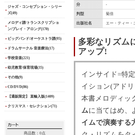
分
-
ジャズ・コンセプション・シリー
ズ(49)
判型
菊倍
メロディ譜/トランスクリプショ
出版社名
エー・ティー・
ン/プレイ・アロング(170)
ビッグバンド/オーケストラ譜(95)
多彩なリズム
ドラムサークル 音楽療法(17)
アップ!
学校音楽(221)
幼児教育/保育現場(35)
インサイド=特
その他(9)
イション(アドリ
CD/DVD(86)
【通販限定】 直輸入版(1409)
本書メロディッ
クリスマス・セレクション(71)
ム
に当てはめ、
イムで演奏する
ク・リズムをタ
商品数：0点