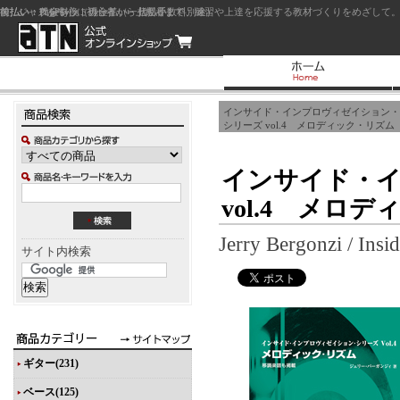
前払い：クレジットカード（一括払い）
後払い：代金引換（現金払い・代引手数料別途）
前払い：PayPay
ジャズを中心に初心者から上級者まで、練習や上達を応援する教材づくりをめざして。
インサイド・インプロヴィゼイション・
シリーズ vol.4 メロディック・リズム
インサイド・
vol.4 メロ
Jerry Bergonzi / Insi
サイト内検索
ギター(231)
ベース(125)