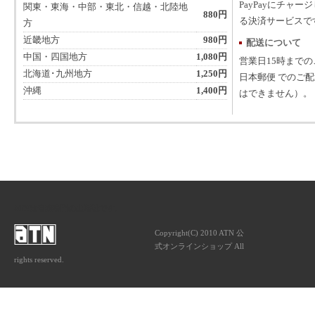
PayPayにチャー
関東・東海・中部・東北・信越・北陸地
880円
る決済サービスで
方
近畿地方
980円
配送について
中国・四国地方
1,080円
営業日15時まで
北海道･九州地方
1,250円
日本郵便 でのご
沖縄
1,400円
はできません）。
ATNは音楽専門の出版社です。
Copyright(C) 2010 ATN 公
式オンラインショップ All
rights reserved.