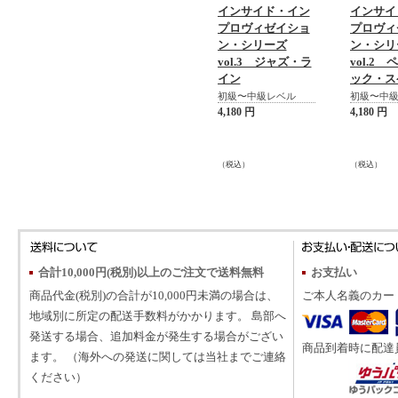
インサイド・イン
インサイ
プロヴィゼイショ
プロヴィ
ン・シリーズ
ン・シリ
vol.3 ジャズ・ラ
vol.2
イン
ック・ス
初級〜中級レベル
初級〜中
4,180 円
4,180 円
（税込）
（税込）
合計10,000円(税別)以上のご注文で送料無料
お支払い
商品代金(税別)の合計が10,000円未満の場合は、
ご本人名義のカー
地域別に所定の配送手数料がかかります。 島部へ
発送する場合、追加料金が発生する場合がござい
商品到着時に配達
ます。 （海外への発送に関しては当社までご連絡
ください）