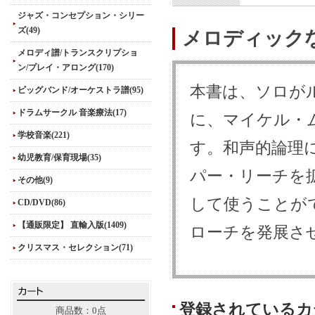
ジャズ・コンセプション・シリー
ズ(49)
メロディック
メロディ譜/トランスクリプショ
ン/プレイ・アロング(170)
本書は、ソロが
ビッグバンド/オーケストラ譜(95)
ドラムサークル 音楽療法(17)
に、マイケル・
学校音楽(221)
す。和声的論理
幼児教育/保育現場(35)
パー・リーチを
その他(9)
して使うことが
CD/DVD(86)
【通販限定】 直輸入版(1409)
ローチを発展さ
クリスマス・セレクション(71)
登録されているカ
商品数：0点