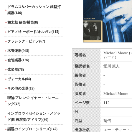
ドラムス&パーカッション 鍵盤打
楽器(146)
和太鼓 篠笛/横笛(8)
ピアノ/キーボード/オルガン(115)
クラシック・ピアノ(67)
木管楽器(568)
Michael Moor
著者名
ムーア)
金管楽器(126)
翻訳者名
愛川 篤人
弦楽器(78)
編著者
-
ヴォーカル(64)
監修者
-
その他の楽器(19)
演奏者
Michael Moore
理論/アレンジ イヤー・トレーニ
ページ数
112
ング(42)
分
-
インプロヴィゼイション・メソッ
ド(即興演奏/アドリブ)(30)
判型
菊倍
話題のインプロ・シリーズ(147)
出版社名
エー・ティー・