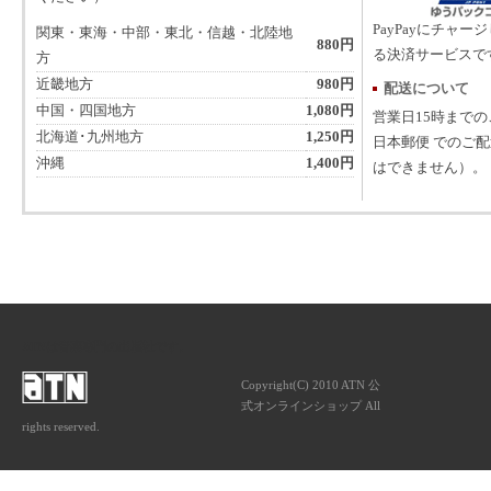
PayPayにチャー
関東・東海・中部・東北・信越・北陸地
880円
る決済サービスで
方
近畿地方
980円
配送について
中国・四国地方
1,080円
営業日15時まで
北海道･九州地方
1,250円
日本郵便 でのご
沖縄
1,400円
はできません）。
ATNは音楽専門の出版社です。
Copyright(C) 2010 ATN 公
式オンラインショップ All
rights reserved.