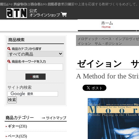
前払い：クレジットカード（一括払い）
後払い：代金引換（現金払い・代引手数料別途）
前払い：PayPay
ジャズを中心に初心者から上級者まで、練習や上達を応援する教材づくりをめざして。
メロディック・ベース・インプロヴィゼ
イション サム・ポジション
ゼイション 
A Method for the Str
サイト内検索
ギター(231)
ベース(125)