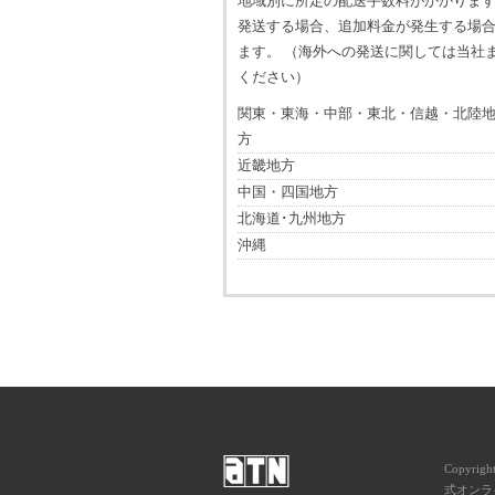
地域別に所定の配送手数料がかかります
発送する場合、追加料金が発生する場
ます。 （海外への発送に関しては当社
ください）
関東・東海・中部・東北・信越・北陸
方
近畿地方
中国・四国地方
北海道･九州地方
沖縄
ATNは音楽専門の出版社です。
Copyrigh
式オンライ