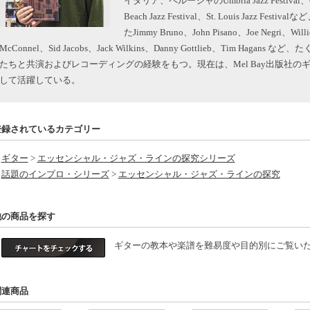
イタリア、ペルージャのUmbria Jazz Festival、Clear
Beach Jazz Festival、St. Louis Jazz
たJimmy Bruno、John Pisano、Joe Negri、Will
McConnel、Sid Jacobs、Jack Wilkins、Danny Gottlieb、Tim Ha
たちと共演およびレコーディングの経験をもつ。現在は、Mel Bay出版社
して活躍している。
登録されているカテゴリー
ギター
>
エッセンシャル・ジャズ・ラインの探究シリーズ
話題のインプロ・シリーズ
>
エッセンシャル・ジャズ・ラインの探究
他の商品を探す
ギターの教本や楽譜を難易度や目的別にご覧いた
関連商品