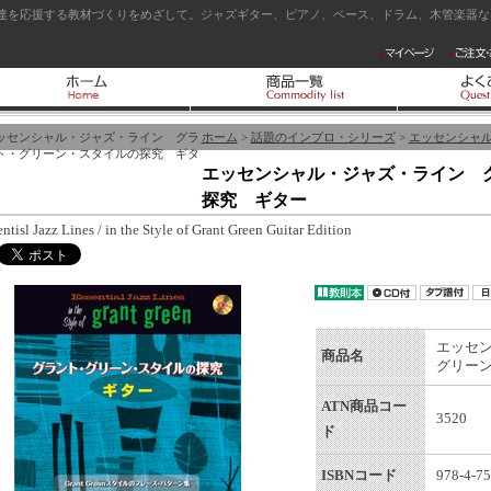
達を応援する教材づくりをめざして。ジャズギター、ピアノ、ベース、ドラム、木管楽器など
ッセンシャル・ジャズ・ライン グラ
ホーム
>
話題のインプロ・シリーズ
>
エッセンシャ
ト・グリーン・スタイルの探究 ギタ
エッセンシャル・ジャズ・ライン 
探究 ギター
ntisl Jazz Lines / in the Style of Grant Green Guitar Edition
エッセ
商品名
グリー
ATN商品コー
3520
ド
ISBNコード
978-4-75