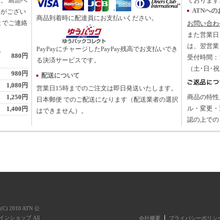
。 島部へ
ております
ATNへ
合がござい
商品到着時に配達員にお支払いください。
までご連絡
お問い合わ
また営業日
は、翌営業
PayPayにチャージしたPayPay残高でお支払いでき
地
880円
受付時間：10
る決済サービスです。
（土･日･
980円
配送について
1,080円
営業日15時までのご注文は即日発送いたします。
1,250円
商品の特性
日本郵便 でのご配送になります（配送業者の選択
ル・変更・
1,400円
はできません）。
認の上での
t(C) 2010 ATN 公
ンショップ All
会社概要
プライバシーポリシ