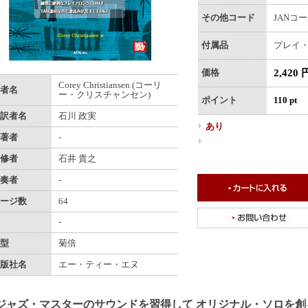
その他コード
JANコード
付属品
プレイ・
2,420 
価格
Corey Christiansen (コーリ
者名
ー・クリスチャンセン)
ポイント
110 pt
訳者名
石川 政実
あり
著者
-
修者
石井 貴之
奏者
-
ージ数
64
-
型
菊倍
版社名
エー・ティー・エヌ
ジャズ・マスターのサウンドを習得して オリジナル・ソロを創