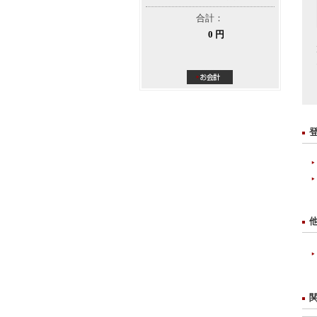
合計：
0 円