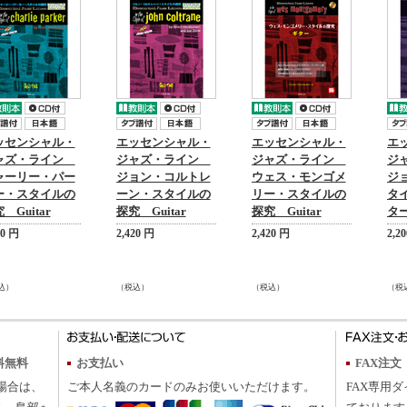
ッセンシャル・
エッセンシャル・
エッセンシャル・
エ
ャズ・ライン
ジャズ・ライン
ジャズ・ライン
ジ
ャーリー・パー
ジョン・コルトレ
ウェス・モンゴメ
ジ
ー・スタイルの
ーン・スタイルの
リー・スタイルの
タ
 Guitar
探究 Guitar
探究 Guitar
タ
00 円
2,420 円
2,420 円
2,2
込）
（税込）
（税込）
（税
料無料
お支払い
FAX注文
の場合は、
ご本人名義のカードのみお使いいただけます。
FAX専用ダ