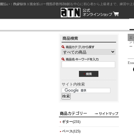
前払い：クレジットカード（一括払い）
後払い：代金引換（現金払い・代引手数料別途）
前払い：PayPay
ジャズを中心に初心者から上級者まで、練習や上
エ
ン
ー
Esse
サイト内検索
ギター(231)
ベース(125)