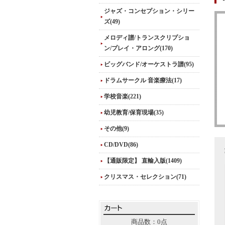
ジャズ・コンセプション・シリー
ズ(49)
メロディ譜/トランスクリプショ
ン/プレイ・アロング(170)
ビッグバンド/オーケストラ譜(95)
ドラムサークル 音楽療法(17)
学校音楽(221)
幼児教育/保育現場(35)
その他(9)
CD/DVD(86)
【通販限定】 直輸入版(1409)
クリスマス・セレクション(71)
商品数：0点