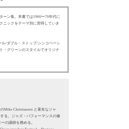
ン集。本書では1960〜70年代に
クニックをテーマ別に習得していき
ル/ダブル・ストップ/シンコペーシ
ト・グリーンのスタイルでオリジナ
Mike Christiansen と著名なジャ
 に師事する。ジャズ・パフォーマンスの修
ターの講師を務める。