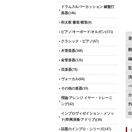
ドラムス&パーカッション 鍵盤打
楽器(146)
和太鼓 篠笛/横笛(8)
ピアノ/キーボード/オルガン(115)
著
クラシック・ピアノ(67)
翻
木管楽器(568)
編
金管楽器(126)
監
弦楽器(78)
演
ヴォーカル(64)
ペ
その他の楽器(19)
分
理論/アレンジ イヤー・トレーニ
ング(42)
判
インプロヴィゼイション・メソッ
出
ド(即興演奏/アドリブ)(30)
話題のインプロ・シリーズ(147)