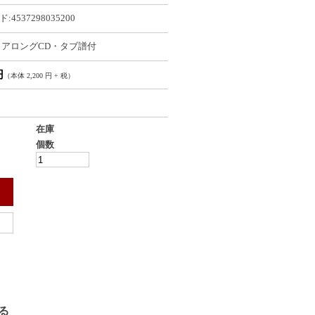
:4537298035200
アロングCD・タブ譜付
円
（本体 2,200 円 + 税）
在庫
個数
る