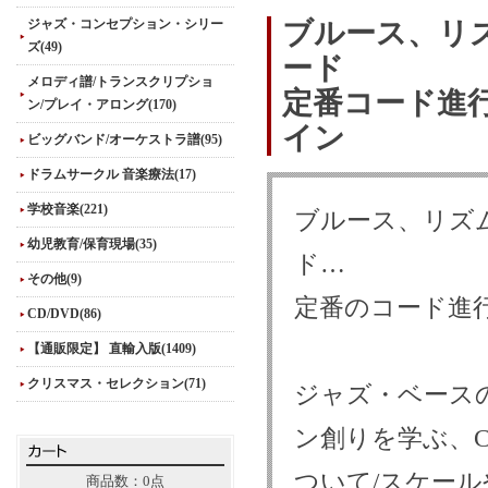
ジャズ・コンセプション・シリー
ブルース、リ
ズ(49)
ード
メロディ譜/トランスクリプショ
定番コード進
ン/プレイ・アロング(170)
イン
ビッグバンド/オーケストラ譜(95)
ドラムサークル 音楽療法(17)
学校音楽(221)
ブルース、リズ
幼児教育/保育現場(35)
ド…
その他(9)
定番のコード進
CD/DVD(86)
【通販限定】 直輸入版(1409)
クリスマス・セレクション(71)
ジャズ・ベース
ン創りを学ぶ、
ついて/スケー
商品数：0点