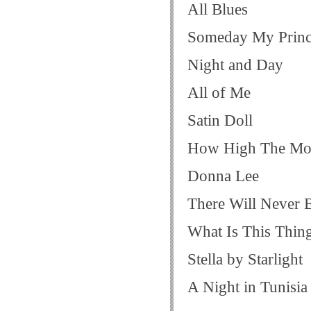
All Blues
Someday My Princ
Night and Day
All of Me
Satin Doll
How High The M
Donna Lee
There Will Never 
What Is This Thin
Stella by Starlight
A Night in Tunis