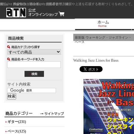
前払い：クレジットカード（一括払い）
後払い：代金引換（現金払い・代引手数料別途）
前払い：PayPay
ジャズを中心に初心者から上級者まで、練習や上達を応援する教材づくりをめざして。
最新版 ウォーキング・ジャズライン・
ベース
Walking Jazz Lines for Bass
サイト内検索
ギター(231)
ベース(125)