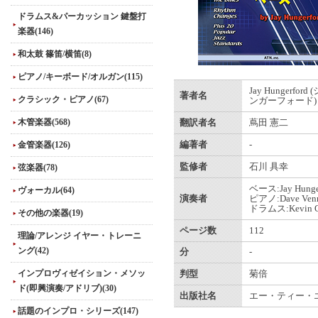
ドラムス&パーカッション 鍵盤打
楽器(146)
和太鼓 篠笛/横笛(8)
ピアノ/キーボード/オルガン(115)
Jay Hungerfor
著者名
クラシック・ピアノ(67)
ンガーフォード)
木管楽器(568)
翻訳者名
蔦田 憲二
金管楽器(126)
編著者
-
監修者
石川 具幸
弦楽器(78)
ベース:Jay Hunge
ヴォーカル(64)
演奏者
ピアノ:Dave Ven
ドラムス:Kevin G
その他の楽器(19)
ページ数
112
理論/アレンジ イヤー・トレーニ
ング(42)
分
-
インプロヴィゼイション・メソッ
判型
菊倍
ド(即興演奏/アドリブ)(30)
出版社名
エー・ティー・
話題のインプロ・シリーズ(147)