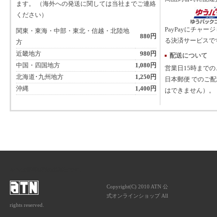
ます。 （海外への発送に関しては当社までご連絡
ください）
PayPayにチャー
関東・東海・中部・東北・信越・北陸地
880円
る決済サービスで
方
近畿地方
980円
配送について
中国・四国地方
1,080円
営業日15時まで
北海道･九州地方
1,250円
日本郵便 でのご
沖縄
1,400円
はできません）。
ATNは音楽専門の出版社です。
Copyright(C) 2010 ATN 公
式オンラインショップ All
rights reserved.