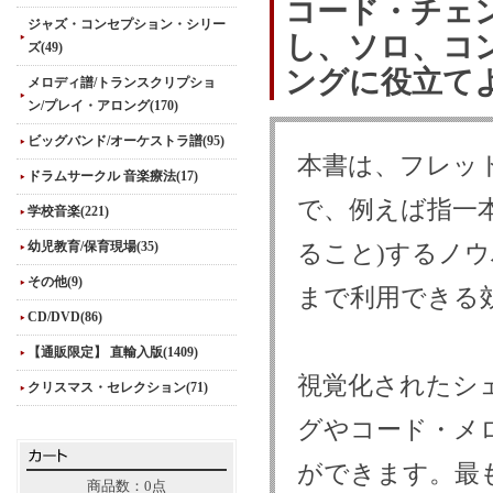
コード・チェ
ジャズ・コンセプション・シリー
し、ソロ、コ
ズ(49)
ングに役立て
メロディ譜/トランスクリプショ
ン/プレイ・アロング(170)
ビッグバンド/オーケストラ譜(95)
本書は、フレッ
ドラムサークル 音楽療法(17)
で、例えば指一
学校音楽(221)
幼児教育/保育現場(35)
ること)するノ
その他(9)
まで利用できる
CD/DVD(86)
【通販限定】 直輸入版(1409)
視覚化されたシ
クリスマス・セレクション(71)
グやコード・メ
ができます。最
商品数：0点