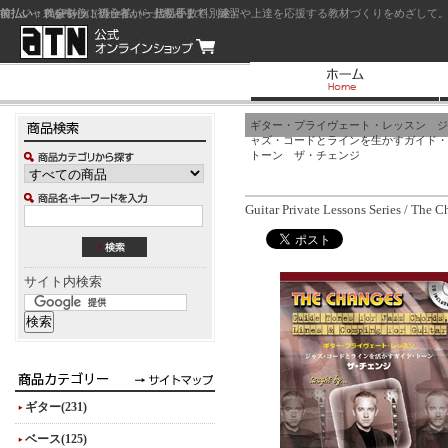
前払い：クレジットカード（一括払い）
後払い：代金引換（現金払い・代引手数料別途）
前払い：PayPay
ジャズを中心に初心者から上級者まで、練習や上達を応援する教材づくりをめざして。
ギター・プライヴェート・レッスン ジ
ャズ・コードとラインを生かすガイド・
トーン ザ・チェンジ
Guitar Private Lessons Series / The 
サイト内検索
ギター(231)
ベース(125)