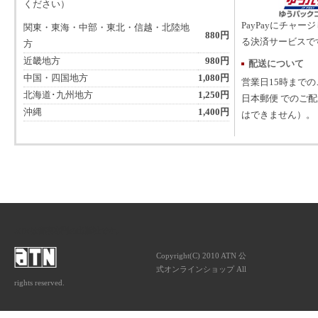
ください）
PayPayにチャー
関東・東海・中部・東北・信越・北陸地
880円
る決済サービスで
方
近畿地方
980円
配送について
中国・四国地方
1,080円
営業日15時まで
北海道･九州地方
1,250円
日本郵便 でのご
沖縄
1,400円
はできません）。
ATNは音楽専門の出版社です。
Copyright(C) 2010 ATN 公
式オンラインショップ All
rights reserved.