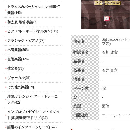
ドラムス&パーカッション 鍵盤打
楽器(146)
和太鼓 篠笛/横笛(8)
ピアノ/キーボード/オルガン(115)
Sid Jacobs 
クラシック・ピアノ(67)
著者名
ブス)
木管楽器(568)
翻訳者名
石川 政実
金管楽器(126)
編著者
-
弦楽器(78)
監修者
石井 貴之
ヴォーカル(64)
演奏者
-
その他の楽器(19)
ページ数
48
理論/アレンジ イヤー・トレーニ
分
-
ング(42)
判型
菊倍
インプロヴィゼイション・メソッ
出版社名
エー・ティー・
ド(即興演奏/アドリブ)(30)
話題のインプロ・シリーズ(147)