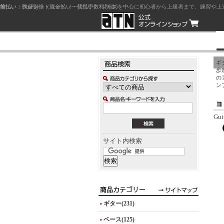
前払い：クレジットカード（一括払い）
後払い：代金引換（現金払い・代引手数料別途）
前払い：PayPay
ジャズを中心に初心者から上級者まで、練習や上
ギ
歩
の
ン
ョ
Gui
サイト内検索
ギター(231)
ベース(125)