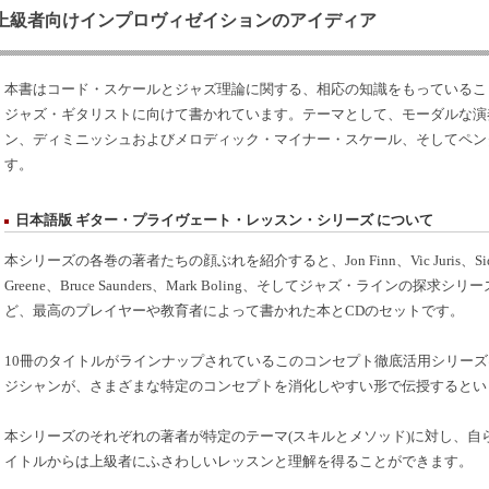
上級者向けインプロヴィゼイションのアイディア
本書はコード・スケールとジャズ理論に関する、相応の知識をもっているこ
ジャズ・ギタリストに向けて書かれています。テーマとして、モーダルな演
ン、ディミニッシュおよびメロディック・マイナー・スケール、そしてペン
す。
日本語版 ギター・プライヴェート・レッスン・シリーズ について
本シリーズの各巻の著者たちの顔ぶれを紹介すると、Jon Finn、Vic Juris、Sid Jaco
Greene、Bruce Saunders、Mark Boling、そしてジャズ・ラインの探求シリーズでお
ど、最高のプレイヤーや教育者によって書かれた本とCDのセットです。
10冊のタイトルがラインナップされているこのコンセプト徹底活用シリー
ジシャンが、さまざまな特定のコンセプトを消化しやすい形で伝授するとい
本シリーズのそれぞれの著者が特定のテーマ(スキルとメソッド)に対し、自
イトルからは上級者にふさわしいレッスンと理解を得ることができます。