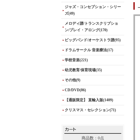
ジャズ・コンセプション・シリー
ズ(49)
メロディ譜/トランスクリプショ
ン/プレイ・アロング(170)
ビッグバンド/オーケストラ譜(95)
ドラムサークル 音楽療法(17)
学校音楽(221)
幼児教育/保育現場(35)
その他(9)
CD/DVD(86)
【通販限定】 直輸入版(1409)
クリスマス・セレクション(71)
商品数：0点