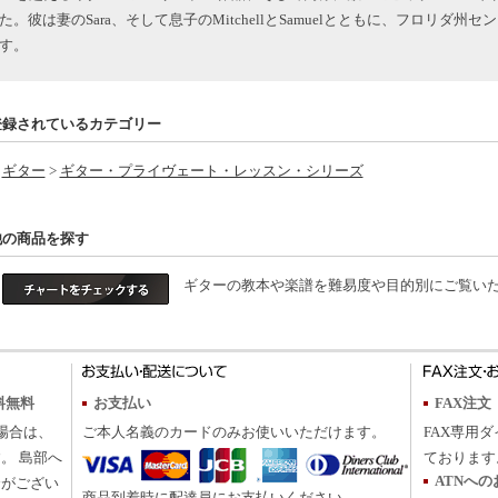
た。彼は妻のSara、そして息子のMitchellとSamuelとともに、フロリダ
す。
登録されているカテゴリー
ギター
>
ギター・プライヴェート・レッスン・シリーズ
他の商品を探す
ギターの教本や楽譜を難易度や目的別にご覧いた
料無料
お支払い
FAX注文
の場合は、
ご本人名義のカードのみお使いいただけます。
FAX専用ダ
。 島部へ
ております
ATNへ
合がござい