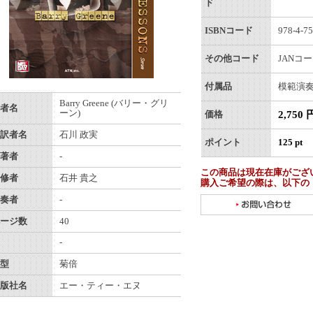
ド
ISBNコード
978-4-75
その他コード
JANコード
付属品
模範演奏
Barry Greene (バリー・グリ
者名
ーン)
2,750 
価格
訳者名
石川 政実
ポイント
125 pt
著者
-
この商品は現在在庫がござ
修者
石井 貴之
購入ご希望の際は、以下の
奏者
-
ージ数
40
-
型
菊倍
版社名
エー・ティー・エヌ