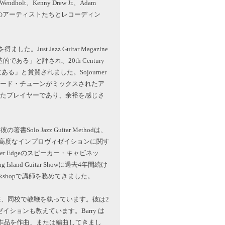
Wendholt、Kenny Drew Jr.、Adam
n Baileyなどのアーティストたちとレコーディン
Just Jazz Guitar Magazine
る」と評され、20th Century
にある」と賞賛されました。Sojourner
ダード・チューンがミックスされたア
「優れたプレイヤーであり、余裕を感じさ
書Solo Jazz Guitar Methodは、
高度なインプロヴィゼイションに関す
ezer Edgeのスピーカー・キャビネッ
land Guitar Showに過去4年間続け
orkshopで講師を務めてきました。
以来、同校で教鞭を執っています。彼は2
ションも教えています。Barry は
作品を作曲、または編曲してきまし