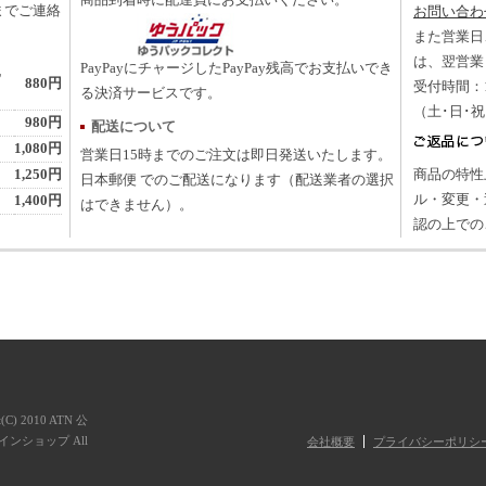
商品到着時に配達員にお支払いください。
までご連絡
お問い合わ
また営業日
は、翌営業
PayPayにチャージしたPayPay残高でお支払いでき
地
880円
受付時間：10
る決済サービスです。
（土･日･
980円
配送について
1,080円
営業日15時までのご注文は即日発送いたします。
1,250円
商品の特性
日本郵便 でのご配送になります（配送業者の選択
ル・変更・
1,400円
はできません）。
認の上での
t(C) 2010 ATN 公
ンショップ All
会社概要
プライバシーポリシ