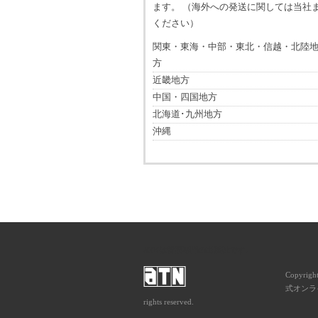
ます。 （海外への発送に関しては当社
ください）
関東・東海・中部・東北・信越・北陸
方
近畿地方
中国・四国地方
北海道･九州地方
沖縄
ATNは音楽専門の出版社です。
Copyrigh
式オンライ
rights reserved.