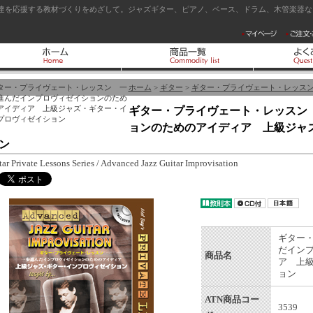
達を応援する教材づくりをめざして。ジャズギター、ピアノ、ベース、ドラム、木管楽器など
ター・プライヴェート・レッスン 一
ホーム
>
ギター
>
ギター・プライヴェート・レッス
進んだインプロヴィゼイションのため
アイディア 上級ジャズ・ギター・イ
ギター・プライヴェート・レッスン
プロヴィゼイション
ョンのためのアイディア 上級ジャ
ン
tar Private Lessons Series / Advanced Jazz Guitar Improvisation
ギター
だイン
商品名
ア 上
ョン
ATN商品コー
3539