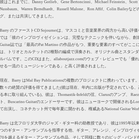
彼はこれまでに、Danny Gotlieb、Gene Bertoncinni、Michael Feinstein、Scott 
Nussbaum、Warren Berndhardt、Russell Malone、Ron Affif、Coli
グ、または共演してきました。
Barry のファーストCD Sojournerは、マスコミと音楽業界の両方から高い評価を得ました。
では「彼のインプロヴィゼイションは、完璧なテクニックを伴いながら、創造的であ
Guitar誌では「最高のPat Martino の作品がもつ、重要な要素のすべてがここ
は、トリオとカルテットの2種類の編成で演奏され、オリジナル曲とスタン
ルバムです。このCDはまた、allaboutjazz.comのウェブ・レビューでも
せる一流のミュージシャンである」と高く評価されました。
現在、Barry はMal Bay Publicationsの複数のプロジェクトに携わっています。彼の著
数々の絶賛の評価を得てきました(彼は現在、年内に出版が予定されている、
る本に取り組んでいる)。彼は、Thomastik-Infeldの弦、Clarusのアンプ、 Ra
ト、Buscarino Guitarのエンドーサーです。彼はニューヨークで開催されるLong Is
て出演し、コネチカット州で毎年夏に開かれる、権威あるNational Guitar W
Barry は北フロリダ大学のジャズ・ギター科の助教授であり、彼は1995年
つのギター・アンサンブルを指導する他、ギター、アレンジ、インプロヴィゼイ
70を越えるギター・アンサンブル作品、そして同様に数々のビッグ・バンド