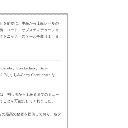
とを前提に、中級から上級レベルの
奏、コード・サブスティテューショ
タトニック・スケールを取り上げま
bs、Ron Eschete、Barry
なじみCorey Christiansen な
ズは、初心者から上級者までのミュー
うことを可能にしてくれました。
らの最高の秘密を提供しており、各タ