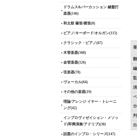
ドラムス&パーカッション 鍵盤打
楽器(146)
和太鼓 篠笛/横笛(8)
ピアノ/キーボード/オルガン(115)
クラシック・ピアノ(67)
著
木管楽器(568)
翻
金管楽器(126)
編
弦楽器(78)
監
ヴォーカル(64)
演
その他の楽器(19)
ペ
理論/アレンジ イヤー・トレーニ
分
ング(42)
判
インプロヴィゼイション・メソッ
ド(即興演奏/アドリブ)(30)
出
話題のインプロ・シリーズ(147)