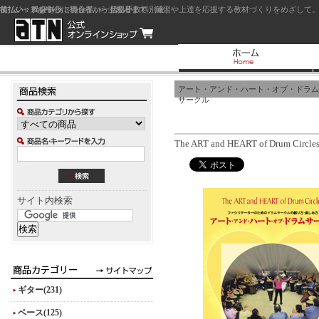
前払い：クレジットカード（一括払い）
後払い：代金引換（現金払い・代引手数料別途）
前払い：PayPay
ジャズを中心に初心者から上級者まで、練習や上達を応援する教材づくりをめざして。
アート・アンド・ハート・オブ・ドラム
サークル
The ART and HEART of Drum Circle
サイト内検索
ギター(231)
ベース(125)