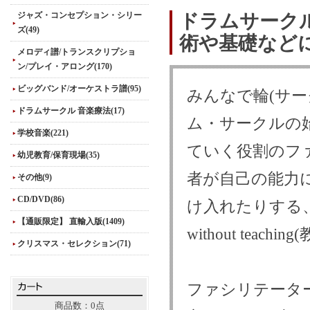
ジャズ・コンセプション・シリー
ドラムサーク
ズ(49)
術や基礎など
メロディ譜/トランスクリプショ
ン/プレイ・アロング(170)
ビッグバンド/オーケストラ譜(95)
みんなで輪(サ
ドラムサークル 音楽療法(17)
ム・サークルの
学校音楽(221)
ていく役割のフ
幼児教育/保育現場(35)
者が自己の能力
その他(9)
CD/DVD(86)
け入れたりする、
【通販限定】 直輸入版(1409)
without te
クリスマス・セレクション(71)
ファシリテータ
商品数：0点