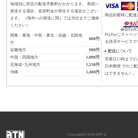
地域別に所定の配送手数料がかかります。 島部へ
発送する場合、追加料金が発生する場合がござい
商品到着時に配達
ます。 （海外への発送に関しては当社までご連絡
ください）
PayPayにチャー
関東・東海・中部・東北・信越・北陸地
880円
る決済サービスで
方
近畿地方
980円
配送について
中国・四国地方
1,080円
営業日15時まで
北海道･九州地方
1,250円
日本郵便 でのご
沖縄
1,400円
はできません）。
ATNは音楽専門の出版社です。
Copyright(C) 2010 ATN 公