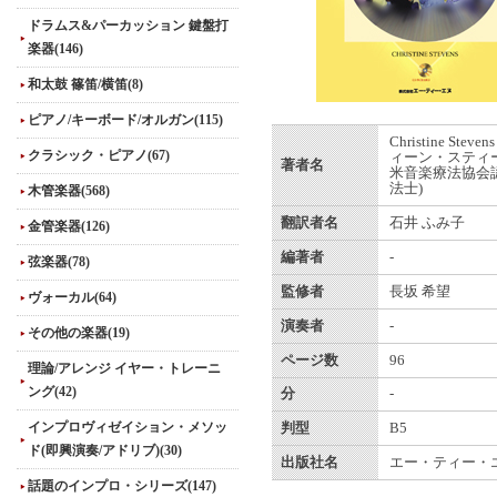
ドラムス&パーカッション 鍵盤打
楽器(146)
和太鼓 篠笛/横笛(8)
ピアノ/キーボード/オルガン(115)
Christine Stev
クラシック・ピアノ(67)
ィーン・スティ
著者名
米音楽療法協会
法士)
木管楽器(568)
翻訳者名
石井 ふみ子
金管楽器(126)
編著者
-
弦楽器(78)
監修者
長坂 希望
ヴォーカル(64)
演奏者
-
その他の楽器(19)
ページ数
96
理論/アレンジ イヤー・トレーニ
ング(42)
分
-
インプロヴィゼイション・メソッ
判型
B5
ド(即興演奏/アドリブ)(30)
出版社名
エー・ティー・
話題のインプロ・シリーズ(147)