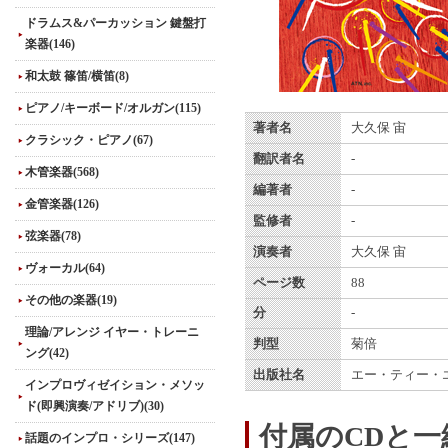
ドラムス&パーカッション 鍵盤打
楽器(146)
和太鼓 篠笛/横笛(8)
ピアノ/キーボード/オルガン(115)
著者名
大久保 宙
クラシック・ピアノ(67)
翻訳者名
-
木管楽器(568)
編著者
-
金管楽器(126)
監修者
-
弦楽器(78)
演奏者
大久保 宙
ヴォーカル(64)
ページ数
88
その他の楽器(19)
分
-
理論/アレンジ イヤー・トレーニ
判型
菊倍
ング(42)
出版社名
エー・ティー・
インプロヴィゼイション・メソッ
ド(即興演奏/アドリブ)(30)
付属のCDと
話題のインプロ・シリーズ(147)