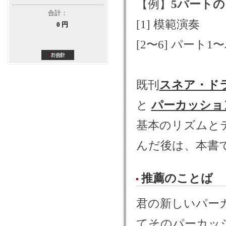
【例】
5パート
合計：
[1] 模範演奏
0 円
[2〜6] パー
既刊
スネア・ド
と
パーカッショ
基本のリズムと
んだ後は、本書
推薦のことば
君の新しいパー
てそのパーカッ