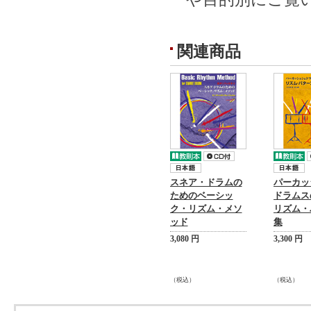
関連商品
スネア・ドラムの
パーカッ
ためのベーシッ
ドラムス
ク・リズム・メソ
リズム・
ッド
集
3,080 円
3,300 円
（税込）
（税込）