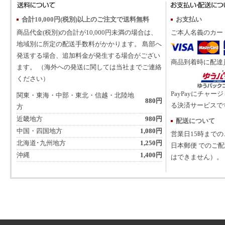
合計10,000円(税別)以上のご注文で送料無料
お支払い
商品代金(税別)の合計が10,000円未満の場合は、
ご本人名義のカー
地域別に所定の配送手数料がかかります。 島部へ
発送する場合、追加料金が発生する場合がござい
商品到着時に配達
ます。 （海外への発送に関しては当社までご連絡
ください）
PayPayにチャー
関東・東海・中部・東北・信越・北陸地
880円
る決済サービスで
方
近畿地方
980円
配送について
中国・四国地方
1,080円
営業日15時まで
北海道･九州地方
1,250円
日本郵便 でのご
沖縄
1,400円
はできません）。