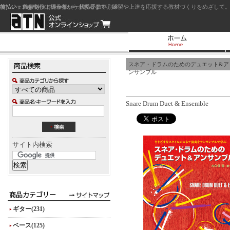
前払い：クレジットカード（一括払い）
後払い：代金引換（現金払い・代引手数料別途）
前払い：PayPay
ジャズを中心に初心者から上級者まで、練習や上達を応援する教材づくりをめざして。
スネア・ドラムのためのデュエット&ア
ンサンブル
Snare Drum Duet & Ensemble
サイト内検索
ギター(231)
ベース(125)