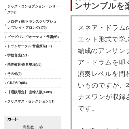
ンサンブルを
ジャズ・コンセプション・シリー
ズ(49)
メロディ譜/トランスクリプショ
スネア・ドラムの
ン/プレイ・アロング(170)
ビッグバンド/オーケストラ譜(95)
エット形式で学ぶ
ドラムサークル 音楽療法(17)
編成のアンサン
学校音楽(221)
ア・ドラムを叩
幼児教育/保育現場(35)
演奏レベルを問
その他(9)
CD/DVD(86)
いものですが、
【通販限定】 直輸入版(1409)
ナスワンが収録
クリスマス・セレクション(71)
です。
商品数：0点