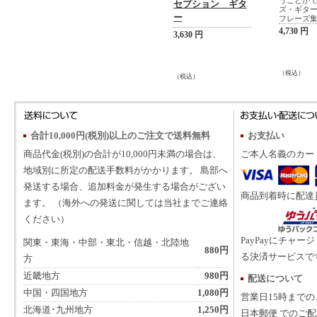
うことが
セプション ギタ
ズ・ギター
ー
フレーズ
4,730 円
3,630 円
（税込）
（税込）
合計10,000円(税別)以上のご注文で送料無料
お支払い
商品代金(税別)の合計が10,000円未満の場合は、
ご本人名義のカー
地域別に所定の配送手数料がかかります。 島部へ
発送する場合、追加料金が発生する場合がござい
商品到着時に配達
ます。 （海外への発送に関しては当社までご連絡
ください）
PayPayにチャー
関東・東海・中部・東北・信越・北陸地
880円
る決済サービスで
方
近畿地方
980円
配送について
中国・四国地方
1,080円
営業日15時まで
北海道･九州地方
1,250円
日本郵便 でのご