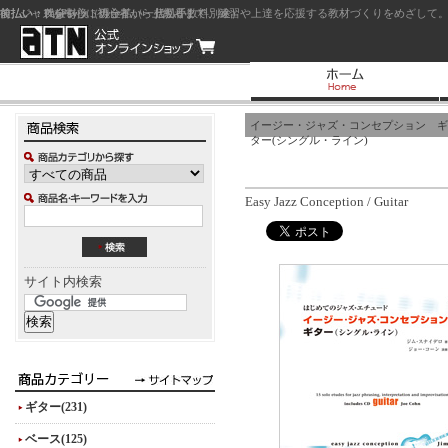
前払い：クレジットカード（一括払い）
後払い：代金引換（現金払い・代引手数料別途）
前払い：PayPay
ジャズを中心に初心者から上級者まで、練習や上達を応援する教材づくりをめざして。
イージー・ジャズ・コンセプション ギ
ター(シングル・ライン)
Easy Jazz Conception / Guitar
サイト内検索
ギター(231)
ベース(125)