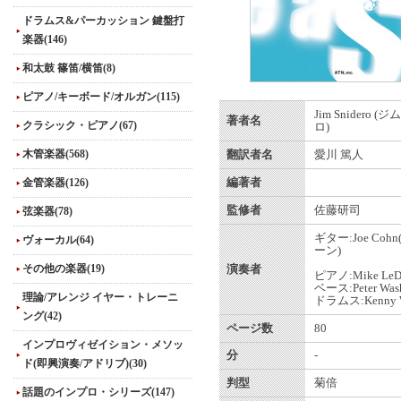
ドラムス&パーカッション 鍵盤打
楽器(146)
和太鼓 篠笛/横笛(8)
ピアノ/キーボード/オルガン(115)
Jim Snidero 
著者名
クラシック・ピアノ(67)
ロ)
木管楽器(568)
翻訳者名
愛川 篤人
金管楽器(126)
編著者
監修者
佐藤研司
弦楽器(78)
ギター:Joe Co
ヴォーカル(64)
ーン)
その他の楽器(19)
演奏者
ピアノ:Mike LeD
ベース:Peter Wash
理論/アレンジ イヤー・トレーニ
ドラムス:Kenny W
ング(42)
ページ数
80
インプロヴィゼイション・メソッ
分
-
ド(即興演奏/アドリブ)(30)
判型
菊倍
話題のインプロ・シリーズ(147)