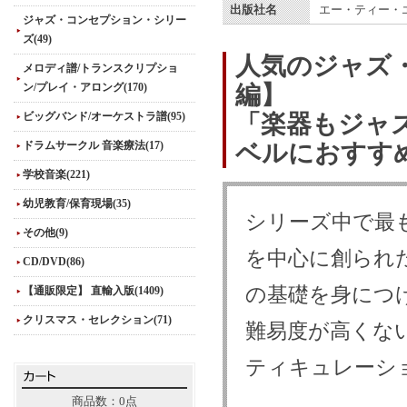
出版社名
エー・ティー・
ジャズ・コンセプション・シリー
ズ(49)
人気のジャズ
メロディ譜/トランスクリプショ
ン/プレイ・アロング(170)
編】
ビッグバンド/オーケストラ譜(95)
「楽器もジャ
ドラムサークル 音楽療法(17)
ベルにおすす
学校音楽(221)
幼児教育/保育現場(35)
シリーズ中で最
その他(9)
を中心に創られ
CD/DVD(86)
の基礎を身につ
【通販限定】 直輸入版(1409)
クリスマス・セレクション(71)
難易度が高くな
ティキュレーシ
商品数：0点