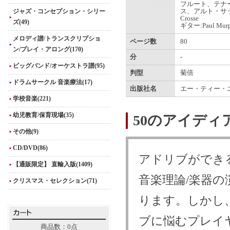
フルート、テナ
ジャズ・コンセプション・シリー
ス、アルト・サッ
Crosse
ズ(49)
ギター:Paul Mur
メロディ譜/トランスクリプショ
ページ数
80
ン/プレイ・アロング(170)
分
-
ビッグバンド/オーケストラ譜(95)
判型
菊倍
ドラムサークル 音楽療法(17)
出版社名
エー・ティー・
学校音楽(221)
幼児教育/保育現場(35)
50のアイデ
その他(9)
CD/DVD(86)
アドリブができ
【通販限定】 直輸入版(1409)
音楽理論/楽器
クリスマス・セレクション(71)
ります。しかし
ブに悩むプレイ
商品数：0点