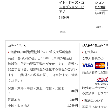
イト・ジャズ・コ
ション 
ンセプション ピ
(ソロ編)
アノ
4,400 円
3,850 円
（税込）
（税込）
合計10,000円(税別)以上のご注文で送料無料
お支払い
商品代金(税別)の合計が10,000円未満の場合は、
ご本人名義のカー
地域別に所定の配送手数料がかかります。 島部へ
発送する場合、追加料金が発生する場合がござい
商品到着時に配達
ます。 （海外への発送に関しては当社までご連絡
ください）
PayPayにチャー
関東・東海・中部・東北・信越・北陸地
880円
る決済サービスで
方
近畿地方
980円
配送について
中国・四国地方
1,080円
営業日15時まで