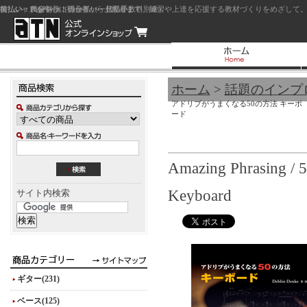
前払い：クレジットカード（一括払い）
後払い：代金引換（現金払い・代引手数料別途）
前払い：PayPay
ジャズを中心に初心者から上級者まで、練習や上達を応援する教材づくりをめざして。
ホーム
>
話題のインプ
アドリブがうまくなる50の方法 キーボ
ード
Amazing Phrasing / 5
Keyboard
サイト内検索
ギター(231)
ベース(125)