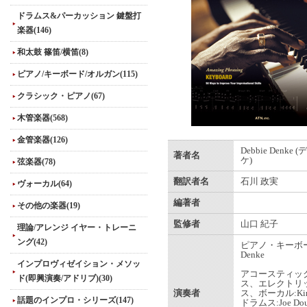
ドラムス&パーカッション 鍵盤打
楽器(146)
和太鼓 篠笛/横笛(8)
ピアノ/キーボード/オルガン(115)
クラシック・ピアノ(67)
木管楽器(568)
金管楽器(126)
Debbie Denke
著者名
ケ)
弦楽器(78)
翻訳者名
石川 政実
ヴォーカル(64)
編著者
その他の楽器(19)
監修者
山口 紀子
理論/アレンジ イヤー・トレーニ
ング(42)
ピアノ・キーボード
Denke
インプロヴィゼイション・メソッ
アコースティッ
ド(即興演奏/アドリブ)(30)
ス、エレクトリ
演奏者
ス、ボーカル:Kim 
話題のインプロ・シリーズ(147)
ドラムス:Joe Doug