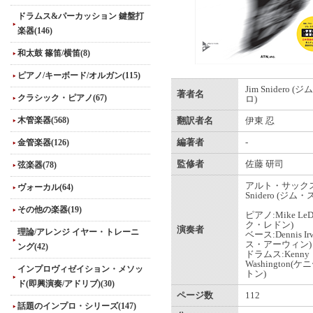
ドラムス&パーカッション 鍵盤打
楽器(146)
和太鼓 篠笛/横笛(8)
ピアノ/キーボード/オルガン(115)
Jim Snidero 
著者名
クラシック・ピアノ(67)
ロ)
木管楽器(568)
翻訳者名
伊東 忍
金管楽器(126)
編著者
-
監修者
佐藤 研司
弦楽器(78)
アルト・サックス:
ヴォーカル(64)
Snidero (ジム
その他の楽器(19)
ピアノ:Mike Le
ク・レドン)
演奏者
理論/アレンジ イヤー・トレーニ
ベース:Dennis Ir
ス・アーウィン)
ング(42)
ドラムス:Kenny
Washington
インプロヴィゼイション・メソッ
トン)
ド(即興演奏/アドリブ)(30)
ページ数
112
話題のインプロ・シリーズ(147)