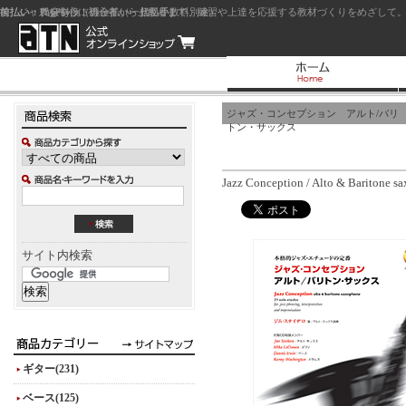
前払い：クレジットカード（一括払い）
後払い：代金引換（現金払い・代引手数料別途）
前払い：PayPay
ジャズを中心に初心者から上級者まで、練習や上達を応援する教材づくりをめざして。
ジャズ・コンセプション アルト/バリ
トン・サックス
Jazz Conception / Alto & Baritone s
サイト内検索
ギター(231)
ベース(125)