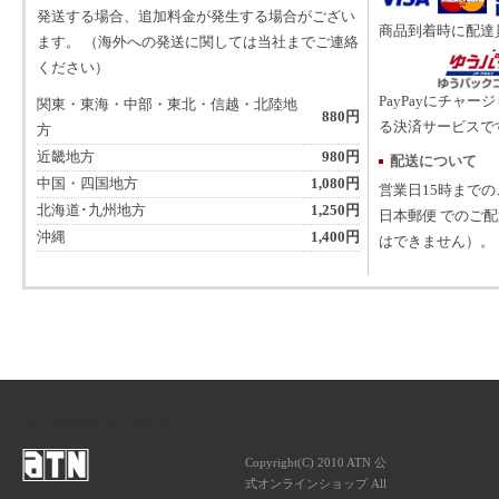
発送する場合、追加料金が発生する場合がござい
商品到着時に配達
ます。 （海外への発送に関しては当社までご連絡
ください）
PayPayにチャー
関東・東海・中部・東北・信越・北陸地
880円
る決済サービスで
方
近畿地方
980円
配送について
中国・四国地方
1,080円
営業日15時まで
北海道･九州地方
1,250円
日本郵便 でのご
沖縄
1,400円
はできません）。
ATNは音楽専門の出版社です。
Copyright(C) 2010 ATN 公
式オンラインショップ All