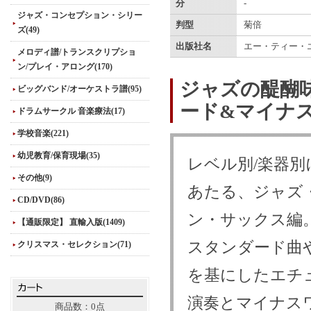
分
-
ジャズ・コンセプション・シリー
判型
菊倍
ズ(49)
出版社名
エー・ティー・
メロディ譜/トランスクリプショ
ン/プレイ・アロング(170)
ジャズの醍醐
ビッグバンド/オーケストラ譜(95)
ード&マイナ
ドラムサークル 音楽療法(17)
学校音楽(221)
幼児教育/保育現場(35)
レベル別/楽器
その他(9)
あたる、ジャズ
CD/DVD(86)
ン・サックス編
【通販限定】 直輸入版(1409)
スタンダード曲
クリスマス・セレクション(71)
を基にしたエチ
演奏とマイナス
商品数：0点