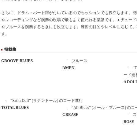
さらに、ドラム・パート譜が付いているのでセッションでも役立ちます。簡
やレコーディングなど演奏の現場で最もよく使われる楽譜です。エチュード
やブルースを演奏するときにも役立ちます。練習の目的やレベルに応じて、
す。
掲載曲
GROOVE BLUES
- ブルース
AMEN
- “Th
ード進
A DOL
- “Satin Doll” (サテンドール) のコード進行
TOTAL BLUES
- “All Blues” (オール・ブルース) の
GREASE
- ス
ROSE