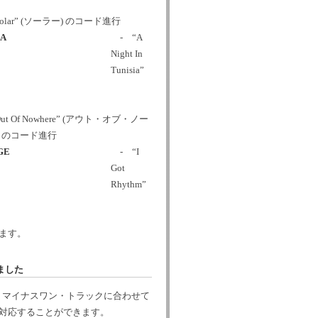
olar” (ソーラー) のコード進行
IA
- “A
Night In
Tunisia”
t Of Nowhere” (アウト・オブ・ノー
) のコード進行
GE
- “I
Got
Rhythm”
ます。
ました
、マイナスワン・トラックに合わせて
対応することができます。