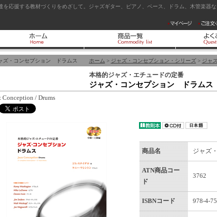
達を応援する教材づくりをめざして。ジャズギター、ピアノ、ベース、ドラム、木管楽器など
ャズ・コンセプション ドラムス
ホーム
>
ジャズ・コンセプション・シリーズ
>
ジャ
本格的ジャズ・エチュードの定番
ジャズ・コンセプション ドラムス
z Conception / Drums
商品名
ジャズ
ATN商品コー
3762
ド
ISBNコード
978-4-75