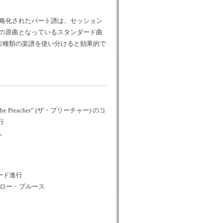
略化されたパート譜は、セッション
の原曲となっているスタンダード曲
2種類の楽譜を使い分けると効果的で
e Preacher” (ザ・プリーチャー) のコ
行
L
コード進行
ロー・ブルース