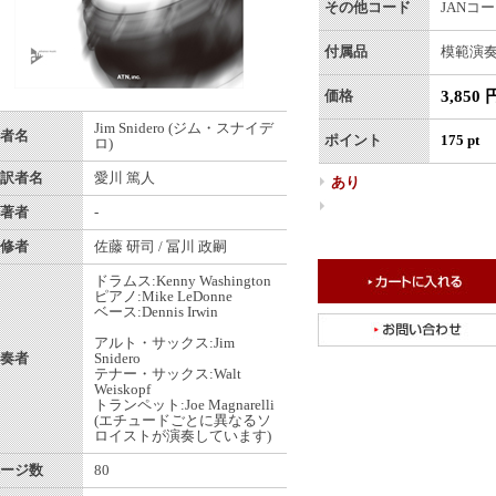
その他コード
JANコード
付属品
模範演奏
3,850 
価格
Jim Snidero (ジム・スナイデ
者名
ポイント
175 pt
ロ)
訳者名
愛川 篤人
あり
著者
-
修者
佐藤 研司 / 冨川 政嗣
ドラムス:Kenny Washington
ピアノ:Mike LeDonne
ベース:Dennis Irwin
アルト・サックス:Jim
奏者
Snidero
テナー・サックス:Walt
Weiskopf
トランペット:Joe Magnarelli
(エチュードごとに異なるソ
ロイストが演奏しています)
ージ数
80