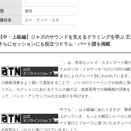
-
型
菊倍
版社名
エー・ティー・エヌ
【中・上級編】ジャズのサウンドを支えるドラミングを学ぶ 王
さらにセッションにも役立つドラム・パート譜を掲載
「
」は、有名なジャズ・スタンダード曲
ナルのソロ・メロディをつけたCD付の練
多さによりグレード別にわかれています。
の模範演奏をよく聴いて真似することで、ジャズのフィーリングが自然と身
リズム・セクションにあたるドラムス編では、他楽器用での掲載曲の演奏をト
って、バンド・アンサンブルの土台創りを学びます。
中でも「
」は上級編にあたりますが、難
上がっていき、もっとも幅広いレベルに
ード進行とブルースに基づいたエチュード
の役割をしっかりと身につけていきましょう。