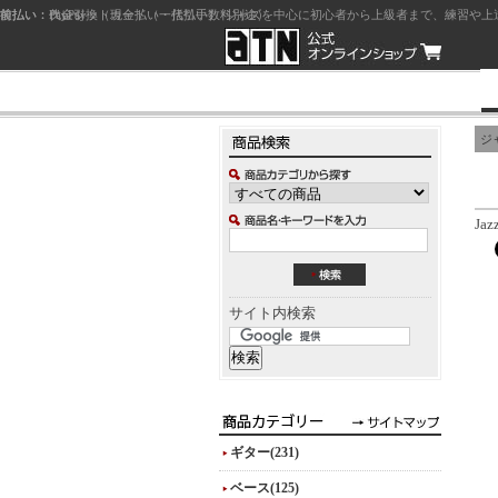
前払い：クレジットカード（一括払い）
後払い：代金引換（現金払い・代引手数料別途）
前払い：PayPay
ジャズを中心に初心者から上級者まで、練習や上
ジ
Jaz
サイト内検索
ギター(231)
ベース(125)