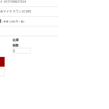
:4537298037624
&マイナスワン2CD付
円
（本体 3,500 円 + 税）
在庫
個数