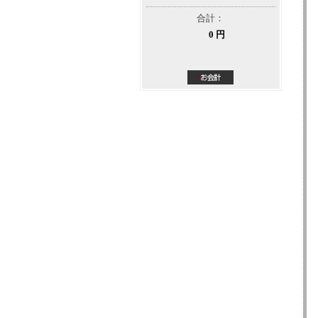
合計：
0 円