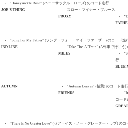
- “Honeysuckle Rose” (ハニーサックル・ローズ) のコード進行
JOE'S THING
- スロー・マイナー・ブルース
PROXY
- “D
FATHE
- “Song For My Father” (ソング・フォー・マイ・ファーザー) のコード進
IND LINE
- “Take The 'A' Train” (A列車で行
MILES
- “S
行
BLUE 
AUTUMN
- “Autumn Leaves” (枯葉) のコード進
FRIENDS
- “Ju
コード
GREAT
- “There Is No Greater Love” (ゼア・イズ・ノー・グレーター・ラブ) 