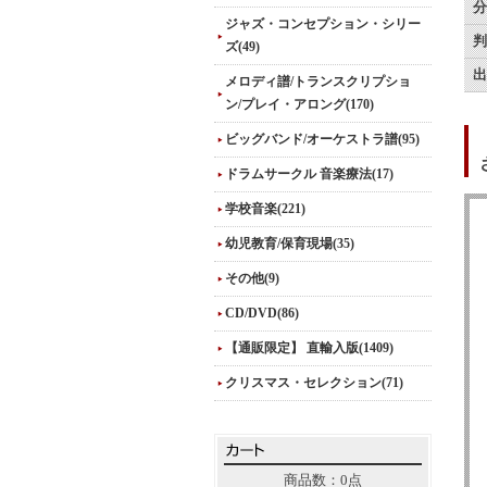
分
ジャズ・コンセプション・シリー
判
ズ(49)
出
メロディ譜/トランスクリプショ
ン/プレイ・アロング(170)
ビッグバンド/オーケストラ譜(95)
ドラムサークル 音楽療法(17)
学校音楽(221)
幼児教育/保育現場(35)
その他(9)
CD/DVD(86)
【通販限定】 直輸入版(1409)
クリスマス・セレクション(71)
商品数：0点