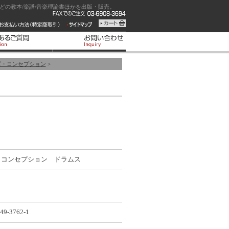
の教本/楽譜/音楽理論書ほかを出版・販売。
ズ・コンセプション
>
・コンセプション ドラムス
49-3762-1