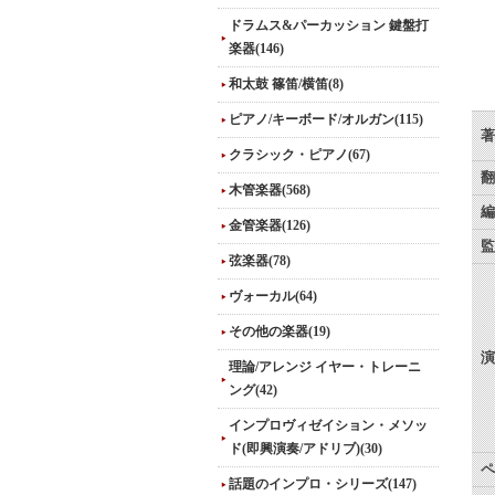
ドラムス&パーカッション 鍵盤打
楽器(146)
和太鼓 篠笛/横笛(8)
ピアノ/キーボード/オルガン(115)
著
クラシック・ピアノ(67)
翻
木管楽器(568)
編
金管楽器(126)
監
弦楽器(78)
ヴォーカル(64)
その他の楽器(19)
演
理論/アレンジ イヤー・トレーニ
ング(42)
インプロヴィゼイション・メソッ
ド(即興演奏/アドリブ)(30)
ペ
話題のインプロ・シリーズ(147)