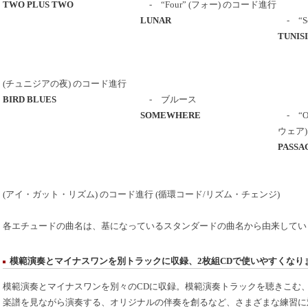
TWO PLUS TWO
- “Four” (フォー) のコード進行
LUNAR
- “S
TUNIS
(チュニジアの夜) のコード進行
BIRD BLUES
- ブルース
SOMEWHERE
- “Ou
ウェア
PASSA
(アイ・ガット・リズム) のコード進行 (循環コード/リズム・チェンジ)
各エチュードの曲名は、基になっているスタンダードの曲名から由来してい
模範演奏とマイナスワンを別トラックに収録、2枚組CDで使いやすくなり
模範演奏とマイナスワンを別々のCDに収録。模範演奏トラックを聴きこむ
楽譜を見ながら演奏する、オリジナルの伴奏を創るなど、さまざまな練習に