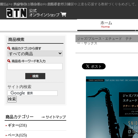
前払い：クレジットカード（一括払い）
後払い：代金引換（現金払い・代引手数料別途）
前払い：PayPay
ジャズを中心に初心者から上級者まで、練習や上達を応援する教材づくりをめざして。
ジャズ/ブルース・エチュード テナ
ー・サックス
サイト内検索
ギター(231)
ベース(125)