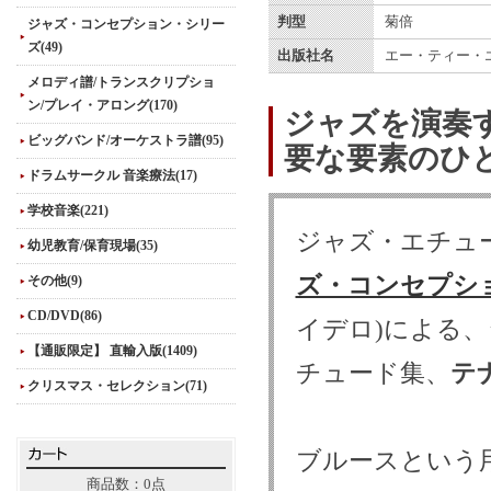
判型
菊倍
ジャズ・コンセプション・シリー
ズ(49)
出版社名
エー・ティー・
メロディ譜/トランスクリプショ
ン/プレイ・アロング(170)
ジャズを演奏
ビッグバンド/オーケストラ譜(95)
要な要素のひ
ドラムサークル 音楽療法(17)
学校音楽(221)
ジャズ・エチュ
幼児教育/保育現場(35)
ズ・コンセプシ
その他(9)
CD/DVD(86)
イデロ)による
【通販限定】 直輸入版(1409)
チュード集、
テ
クリスマス・セレクション(71)
ブルースという
商品数：0点