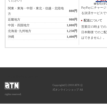
ください）
PayPayにチャー
関東・東海・中部・東北・信越・北陸地
880円
る決済サービスで
方
近畿地方
980円
配送について
中国・四国地方
1,080円
営業日15時まで
北海道･九州地方
1,250円
日本郵便 でのご
沖縄
1,400円
はできません）。
ATNは音楽専門の出版社です。
Copyright(C) 2010 ATN 公
式オンラインショップ All
rights reserved.