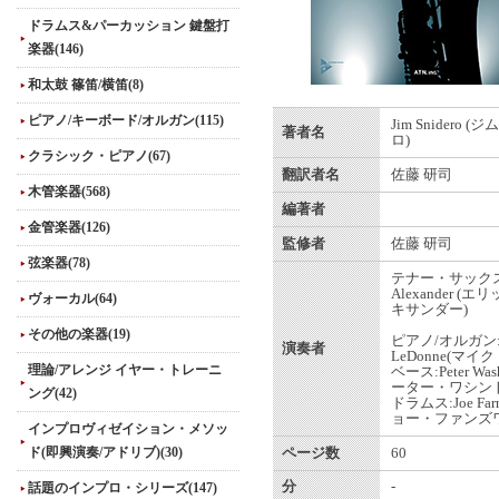
ドラムス&パーカッション 鍵盤打
楽器(146)
和太鼓 篠笛/横笛(8)
ピアノ/キーボード/オルガン(115)
Jim Snidero 
著者名
ロ)
クラシック・ピアノ(67)
翻訳者名
佐藤 研司
木管楽器(568)
編著者
金管楽器(126)
監修者
佐藤 研司
弦楽器(78)
テナー・サックス:
Alexander (
ヴォーカル(64)
キサンダー)
その他の楽器(19)
ピアノ/オルガン:
演奏者
LeDonne(マイ
理論/アレンジ イヤー・トレーニ
ベース:Peter Was
ーター・ワシント
ング(42)
ドラムス:Joe Farn
ョー・ファンズワ
インプロヴィゼイション・メソッ
ド(即興演奏/アドリブ)(30)
ページ数
60
分
-
話題のインプロ・シリーズ(147)