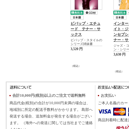
ビバップ・エチュ
インター
ード テナー・サ
イト・ジ
ックス
ンセプシ
ナー・サ
ビバップ・スタイルの
シリーズ姉妹書
ジャズ・
3,520 円
ン・シリ
3,630 円
（税込）
（税込）
合計10,000円(税別)以上のご注文で送料無料
お支払い
商品代金(税別)の合計が10,000円未満の場合は、
ご本人名義のカー
地域別に所定の配送手数料がかかります。 島部へ
発送する場合、追加料金が発生する場合がござい
商品到着時に配達
ます。 （海外への発送に関しては当社までご連絡